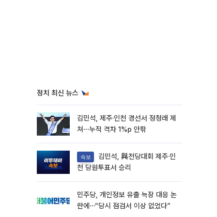
정치 최신 뉴스
김민석, 제주·인천 경선서 정청래 제
쳐⋯누적 격차 1%p 안팎
김민석, 與전당대회 제주·인
속보
천 당원투표서 승리
민주당, 개인정보 유출 늑장 대응 논
란에⋯“당시 점검서 이상 없었다”