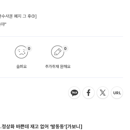
수사권 폐지 그 후①]
놔야"
0
0
슬퍼요
추가취재 원해요
…정상화 바쁜데 재고 없어 ‘발동동’[가보니]