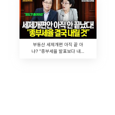
부동산 세제개편 아직 끝 아
냐? "종부세율 발표보다 내릴
것" 장기거주·양도세 전망 I 집
땅지성 I 김인만, 진미윤