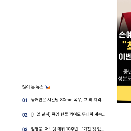
많이 본 뉴스
동해안은 시간당 80㎜ 폭우, 그 외 지역은 폭염…‘극과 극 날씨’
01
[내일 날씨] 폭염 한풀 꺾여도 무더위 계속⋯동해안 이틀 연속 비
02
임영웅, 어느덧 데뷔 10주년⋯"가진 것 없던 시절, 내 앞엔 20명의 팬뿐"
03