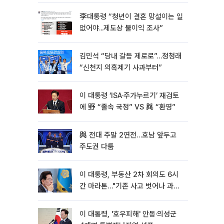
李대통령 “청년이 결혼 망설이는 일
없어야...제도상 불이익 조사”
김민석 “당내 갈등 제로로”…정청래
“신천지 의혹제기 사과부터”
이 대통령 ‘ISA·주가누르기’ 재검토
에 野 “졸속 국정” VS 與 “환영”
與 전대 주말 2연전…호남 앞두고
주도권 다툼
이 대통령, 부동산 2차 회의도 6시
간 마라톤…"기존 사고 벗어나 과감
히 실천"
이 대통령, '호우피해' 안동·의성군