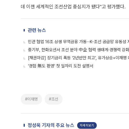
데 이젠 세계적인 조선산업 중심지가 됐다"고 평가했다.
관련 뉴스
민관 협업 16조 상생 무역금융 가동⋯K-조선 공급망 유동성 
중기부, 한화오션서 조선 분야 中企 협력 생태계·경쟁력 강화
[채권마감] 장기금리 폭등 ‘2년반만 최고’, 유가상승+이재명
‘경험 無도 환영’ 첫 일자리 도전 설명서
#이재명
#조선
정성욱 기자의 주요 뉴스
자세히보기