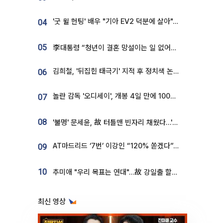
'굿 윌 헌팅' 배우 "기아 EV2 덕분에 살아"…교통사고 후 안전성 극찬
04
05
李대통령 “청년이 결혼 망설이는 일 없어야...제도상 불이익 조사”
김희철, '뒤집힌 태극기' 지적 후 정치색 논란…"좌우 떠나 우리나라 국기"
06
놀란 감독 '오디세이', 개봉 4일 만에 100만 돌파⋯'왕사남' 보다 빠르다
07
08
'불명' 문세윤, 故 터틀맨 빈자리 채웠다…'거북이' 눈물의 최종 우승
AT마드리드 ‘7번’ 이강인 “120% 쏟겠다”⋯시메오네 감독 “필요한 선수”
09
10
추미애 "우리 목표는 연대"…故 강일출 할머니 흉상 제막
최신 영상