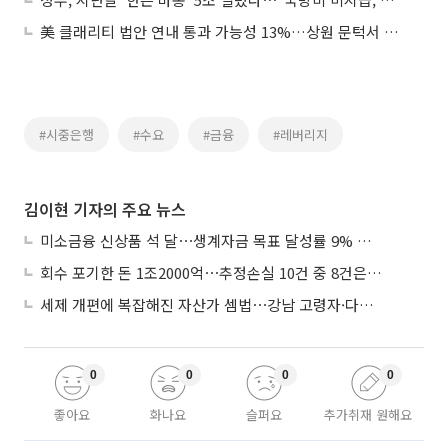
美 클래리티 법안 연내 통과 가능성 13%…상원 문턱서 제동
#시중은행
#수요
#금융
#레버리지
김이현 기자의 주요 뉴스
미소금융 신상품 석 달⋯생계자금 목표 달성률 9% 그쳐
회수 포기한 돈 1조2000억⋯추정손실 10건 중 8건은 기업대출
세제 개편에 복잡해진 자산가 셈법⋯강남 고령자·다주택자 ‘자산재편 고심’
0
0
0
0
좋아요
화나요
슬퍼요
추가취재 원해요