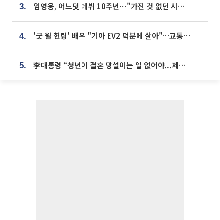
임영웅, 어느덧 데뷔 10주년⋯"가진 것 없던 시절, 내 앞엔 20명의 팬뿐"
3.
'굿 윌 헌팅' 배우 "기아 EV2 덕분에 살아"…교통사고 후 안전성 극찬
4.
李대통령 “청년이 결혼 망설이는 일 없어야...제도상 불이익 조사”
5.