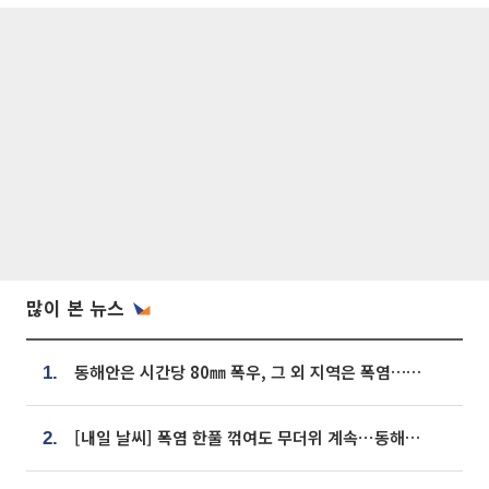
많이 본 뉴스
동해안은 시간당 80㎜ 폭우, 그 외 지역은 폭염…‘극과 극 날씨’
1.
[내일 날씨] 폭염 한풀 꺾여도 무더위 계속⋯동해안 이틀 연속 비
2.