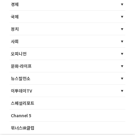
경제
국제
정치
사회
오피니언
문화·라이프
뉴스발전소
이투데이TV
스페셜리포트
Channel 5
위너스IR클럽