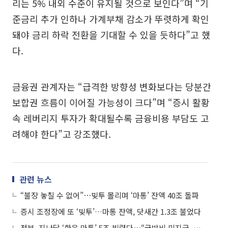
리는 5% 내외 수준이 유지될 것으로 보인다”며 “기
준금리 추가 인하나 가계부채 감소가 뚜렷하게 확인
돼야 금리 하락 전환을 기대할 수 있을 듯하다”고 했
다.
금융권 관계자는 “급격한 방향성 변화보다는 당분간
보합권 흐름이 이어질 가능성이 크다”며 “증시 활황
속 레버리지 투자가 확대될수록 금융비용 부담도 고
려해야 한다”고 강조했다.
관련 뉴스
“불장 놓칠 수 없어”⋯빚투 몰리며 ‘마통’ 잔액 40조 돌파
증시 조정장에 또 ‘빚투’…마통 잔액, 닷새간 1.3조 불었다
정부, 지난달 ‘한은 마통’ 5조 빌렸다⋯“국방비 미지급, 곳간 관리 허점”