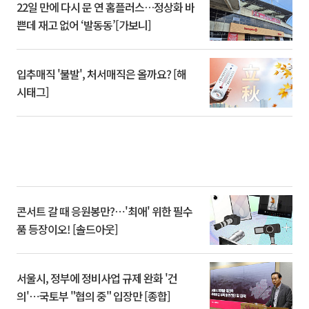
22일 만에 다시 문 연 홈플러스…정상화 바
쁜데 재고 없어 ‘발동동’[가보니]
입추매직 '불발', 처서매직은 올까요? [해
시태그]
콘서트 갈 때 응원봉만?⋯'최애' 위한 필수
품 등장이오! [솔드아웃]
서울시, 정부에 정비사업 규제 완화 '건
의'⋯국토부 "협의 중" 입장만 [종합]