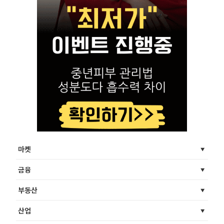
마켓
금융
부동산
산업