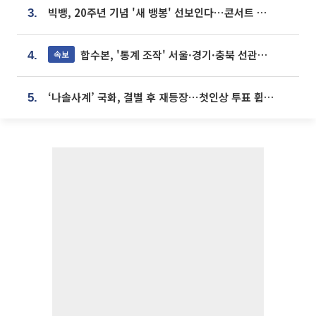
빅뱅, 20주년 기념 '새 뱅봉' 선보인다⋯콘서트 앞두고 팝업 개최
3.
합수본, '통계 조작' 서울·경기·충북 선관위 등 추가 압수수색
속보
4.
‘나솔사계’ 국화, 결별 후 재등장⋯첫인상 투표 휩쓸고 ‘인기녀’ 등극
5.