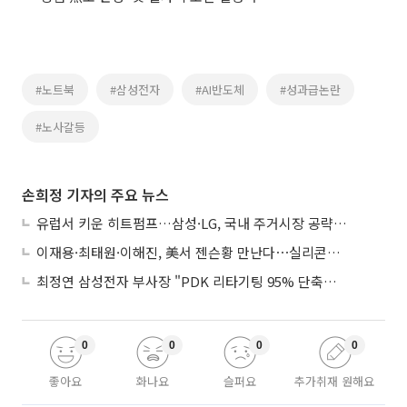
#노트북
#삼성전자
#AI반도체
#성과급논란
#노사갈등
손희정 기자의 주요 뉴스
유럽서 키운 히트펌프…삼성·LG, 국내 주거시장 공략 ‘속도’
이재용·최태원·이해진, 美서 젠슨황 만난다⋯실리콘밸리 집결하는 AI리더
최정연 삼성전자 부사장 "PDK 리타기팅 95% 단축…에이전트 AI 시범 활용"
0
0
0
0
좋아요
화나요
슬퍼요
추가취재 원해요