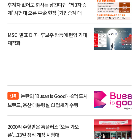
후계자 없어도 회사는 남긴다?…‘제3자 승
계’ 시험대 오른 中企 현장 [기업승계 대전
환]
MSCI 발표 D-7…후보주 반등에 편입 기대
재점화
논란의 'Busan is Good'…8억 도시
단독
브랜드, 용산 대통령실 CI 업체가 수행
2000억 수혈받은 홈플러스 ‘오늘 가오
픈’...13일 정식 개장 시험대