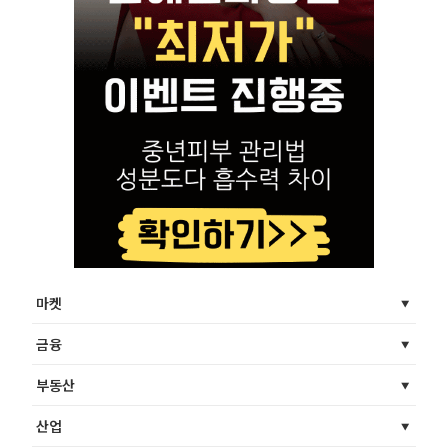
마켓
금융
부동산
산업