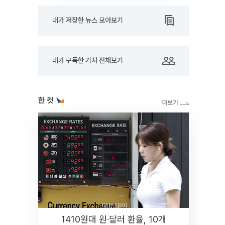
내가 저장한 뉴스 모아보기
내가 구독한 기자 전체보기
한 컷
1410원대 원·달러 환율, 10개