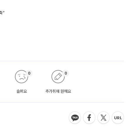
축”
0
0
슬퍼요
추가취재 원해요