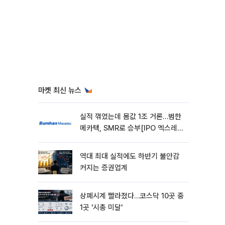
마켓 최신 뉴스
실적 꺾였는데 몸값 1조 거론…범한
메카텍, SMR로 승부[IPO 엑스레
이]
역대 최대 실적에도 하반기 불안감
커지는 증권업계
상폐시계 빨라졌다…코스닥 10곳 중
1곳 '시총 미달'