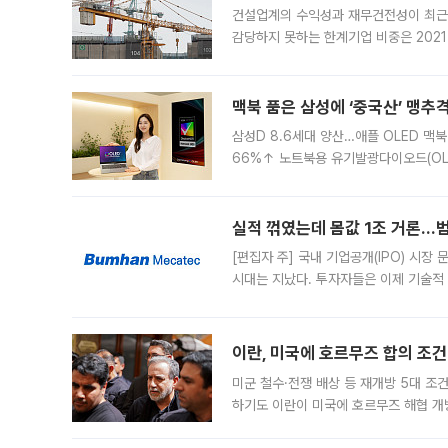
건설업계의 수익성과 재무건전성이 최근
감당하지 못하는 한계기업 비중은 2021
이낸싱(PF) 부담이 집중된 건축 부문의
경영
맥북 품은 삼성에 ‘중국산’ 맹추
삼성D 8.6세대 양산…애플 OLED 맥북
66%↑ 노트북용 유기발광다이오드(OL
운데 중국 BOE와 TCL CSOT도 생산
일 업계에 따르면 삼성
실적 꺾였는데 몸값 1조 거론…범
[편집자 주] 국내 기업공개(IPO) 시장
시대는 지났다. 투자자들은 이제 기술적
은 거시경제 불확실성 속에 실적과 성과
이란, 미국에 호르무즈 합의 조건 
미군 철수·전쟁 배상 등 재개방 5대 조건
하기도 이란이 미국에 호르무즈 해협 개
라며 조심스러운 반응을 보였다. 8일(