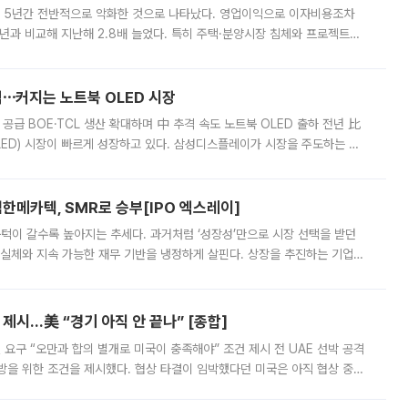
 5년간 전반적으로 악화한 것으로 나타났다. 영업이익으로 이자비용조차
년과 비교해 지난해 2.8배 늘었다. 특히 주택·분양시장 침체와 프로젝트파
 악화가 두드러졌다. 9일 한국건설산업연구원은 ‘2025년 건설업 외감기업
격⋯커지는 노트북 OLED 시장
 공급 BOE·TCL 생산 확대하며 中 추격 속도 노트북 OLED 출하 전년 比
ED) 시장이 빠르게 성장하고 있다. 삼성디스플레이가 시장을 주도하는 가
 확대에 나서면서 노트북 OLED 시장을 둘러싼 경쟁이 치열해지고 있다. 9
한메카텍, SMR로 승부[IPO 엑스레이]
 문턱이 갈수록 높아지는 추세다. 과거처럼 ‘성장성’만으로 시장 선택을 받던
 실체와 지속 가능한 재무 기반을 냉정하게 살핀다. 상장을 추진하는 기업들
를 입증해야 하는 시험대에 섰다. 본지는 상장을 앞둔 기업의 기술 경쟁
제시…美 “경기 아직 안 끝나” [종합]
 요구 “오만과 합의 별개로 미국이 충족해야” 조건 제시 전 UAE 선박 공격
방을 위한 조건을 제시했다. 협상 타결이 임박했다던 미국은 아직 협상 중이
현지시간) 모하마드 바게르 졸가드르 이란 최고국가안보회의 사무총장은 타