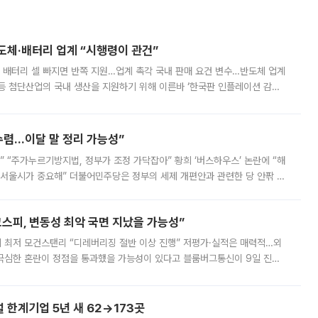
반도체·배터리 업계 “시행령이 관건”
 배터리 셀 빠지면 반쪽 지원…업계 촉각 국내 판매 요건 변수…반도체 업계
등 첨단산업의 국내 생산을 지원하기 위해 이른바 ‘한국판 인플레이션 감축
를 신설했지만, 업계에서는 세부 지원 대상에 따라 정책 효과가 크게 달라
수렴…이달 말 정리 가능성”
없어” “주가누르기방지법, 정부가 조정 가닥잡아” 황희 ‘버스하우스’ 논란에 “해
 서울시가 중요해” 더불어민주당은 정부의 세제 개편안과 관련한 당 안팎 의
에 나서겠다고 예고했다. 민주당은 8월 말 당정 조율을 거친 개편안이
스피, 변동성 최악 국면 지났을 가능성”
 만에 최저 모건스탠리 “디레버리징 절반 이상 진행” 저평가·실적은 매력적…외
든 극심한 혼란이 정점을 통과했을 가능성이 있다고 블룸버그통신이 9일 진단
가 상당 부분 정리된 데다 금융당국의 규제 강화로 고위험 상품 거래도 급감
한계기업 5년 새 62→173곳