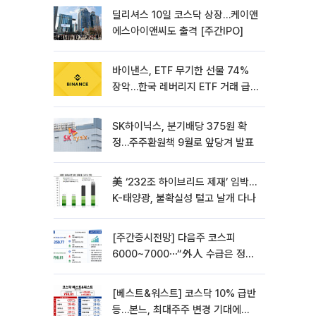
딜리셔스 10일 코스닥 상장…케이앤
에스아이앤씨도 출격 [주간IPO]
바이낸스, ETF 무기한 선물 74%
장악…한국 레버리지 ETF 거래 급
증 [e가상자산]
SK하이닉스, 분기배당 375원 확
정…주주환원책 9월로 앞당겨 발표
美 ‘232조 하이브리드 제재’ 임박…
K-태양광, 불확실성 털고 날개 다나
[주간증시전망] 다음주 코스피
6000~7000⋯“外人 수급은 정책
이 변수”
[베스트&워스트] 코스닥 10% 급반
등…본느, 최대주주 변경 기대에