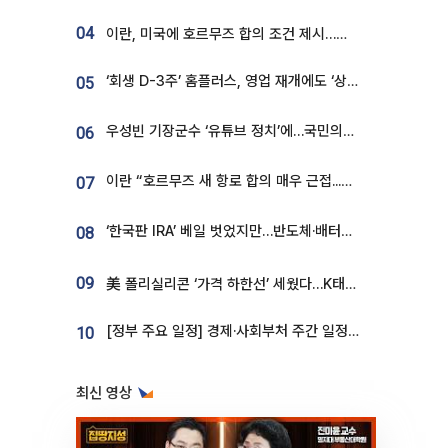
04
이란, 미국에 호르무즈 합의 조건 제시…美 “경기 아직 안 끝나” [종합]
‘회생 D-3주’ 홈플러스, 영업 재개에도 ‘상품 공급망’ 복구가 생존 관건
05
우성빈 기장군수 ‘유튜브 정치’에…국민의힘 군의원들 집단 반발
06
이란 “호르무즈 새 항로 합의 매우 근접...미국 배상 먼저”
07
‘한국판 IRA’ 베일 벗었지만…반도체·배터리 업계 “시행령이 관건”
08
09
美 폴리실리콘 ‘가격 하한선’ 세웠다…K태양광 수혜 기대
[정부 주요 일정] 경제·사회부처 주간 일정 (8월 10일 ~ 8월 14일)
10
최신 영상