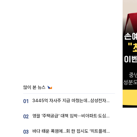
많이 본 뉴스
3445억 자사주 지급 마쳤는데...삼성전자 DX노조, 뒤늦은 '떼쓰기 집회'
01
영끌 '주택공급' 대책 임박⋯비아파트·도심복합까지 총동원
02
바다 태운 폭염에…회 한 접시도 ‘히트플레이션’
03