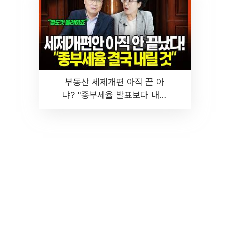
부동산 세제개편 아직 끝 아
냐? "종부세율 발표보다 내릴
것" 장기거주·양도세 전망 I 집
땅지성 I 김인만, 진미윤