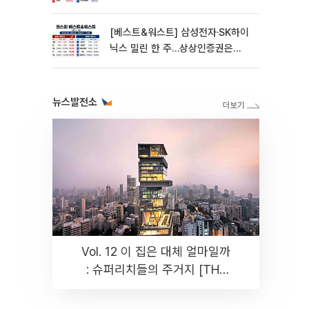
270% 폭등
[베스트&워스트] 삼성전자·SK하이
닉스 밀린 한 주…상상인증권은
85% 급등
뉴스발전소
Vol. 12 이 집은 대체 얼마일까
: 슈퍼리치들의 주거지 [THE
RARE]