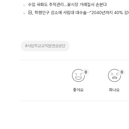
수입 국화도 추적관리…꽃시장 거래질서 손본다
日, 학령인구 감소에 사립대 대수술⋯“2040년까지 40% 감
#사립학교교직원연금공단
0
0
좋아요
화나요