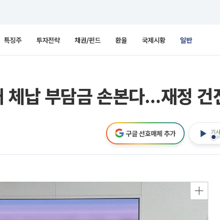
특징주
투자전략
채권/펀드
환율
국제시황
일반
대 체납 부담금 손본다…재정 건
기사
구글 선호매체 추가