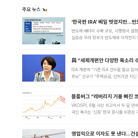
주요 뉴스
‘한국판 IRA’ 베일 벗었지만…
반도체·배터리 수혜 규모, 시행령서 결정
실효성 우려 정부가 반도체와 이차전지 
법(IRA)’으로 불리는 국내생산세액공제
與 “세제개편안 다양한 목소리 
ISA 개편에 “기존 ISA 건드릴 필요 
프닝” 선긋기 “주택공급, 인허가권 지닌
견을 수렴해 당정과 개편안에 대한 조율
블룸버그 “레버리지 거품 빠진 코
VKOSPI, 6월 사상 최고치서 두 달
국인 복귀는 ‘신중’ 한국 증시를 뒤흔
했다. 대규모 반대매매로 레버리지 투자
영업익으로 이자도 못 낸다…건설 