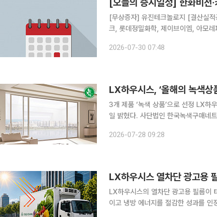
[오늘의 증시일정] 한화비전
[무상증자] 유진테크놀로지 [결산실적공시 예정] 한화비전, 키움증권, DL이앤씨, 삼성전기, 케이뱅
크, 롯데정밀화학, 제이브이엠, 아모레
픽홀딩스, 일동홀딩스, 일동제약, 현대에버다임, 금호타이어 
2026-07-30 07:48
과학, 제주반도체, 올릭스, 플랜티넷, 
LX하우시스, ‘올해의 녹색상품
3개 제품 ‘녹색 상품’으로 선정 LX하우시스가 ‘2026 대한민국 올해의 녹색상품’에 선정됐다고 28
일 밝혔다. 사단법인 한국녹색구매네트워크가 발표한 2026 대한민국 올해의 녹색상품에서 ‘LX지
인 뷰프레임 창호’, ‘에디톤 바닥재·벽장
2026-07-28 09:28
이번 수상으로 LX하우시스의 벽장재
LX하우시스 열차단 광고용 필
LX하우시스의 열차단 광고용 필름이 
이고 냉방 에너지를 절감한 성과를 인정받았다. LX하우시스는 자사의 ‘열차단 
29회 올해의 에너지위너상’에서 에너지절약상을 수