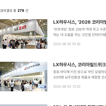
검색결과 총
279
건
LX하우시스, ‘2026 코리
‘뷰프레임’ 창호 선보여 역대 최고 수준의 폭염이 계속되는 가운데 LX하우시스가 외부 열기를 차단
하는 데 도움을 주는 고단열 인테리어를 선보였다고 6일 밝
강남구 코엑스에서 진행되는 건축 박람
2026-08-06 09:42
관을 운영한다. 이 전시관에는 ‘
LX하우시스, 코리아빌드위크
창호·바닥재·키친 등으로 꾸민 모델
40여명 상주친환경 제품과 체험형 전시 앞세워 B2C 매출 
리어 박람회에 참가해 여름휴가철 부분 
2026-08-03 10:20
하우시스는 5일부터 8일까지 서울 강남