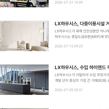
2026-07-21 10:09
과 지붕 유리창 등에 부착해 태양광을
LX하우시스, 다중이용시설 
LX하우시스가 화재 안전성뿐만 아니라 
하우시스는 중밀도섬유판(MDF)에 방염
드’를 출시했다고 15일 밝혔다. LX지인 방염보드는 난연제를 원재료 배합 단계에서 적정 비율로 혼
2026-07-15 09:23
합해 필름 자체에 난연성을 부여하는 
LX하우시스, 수입 하이엔드 
LX하우시스가 이탈리아 수입 주방가구
개발 단지 중심의 기업 간 거래(B2B
록 전시장 기반 유통 채널을 넓힌다. LX하우시스는 국내에 독점 수입해 공급하는 이탈리아 하이엔
2026-07-09 09:31
드 주방가구 ‘라스텔리’와 ‘쿠치네 루