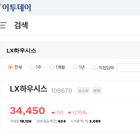
검색
전체
1주
1개월
1년
직접입력
LX하우시스
108670
코스피
화학
34,450
50
0.15%
거래량
18,126
거래대금(백만)
624
시가총액(억)
3,089