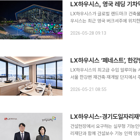
LX하우시스, 영국 레딩 기차
LX하우시스가 글로벌 랜드마크 건축물에
우시스는 최근 영국 버크셔주에 위치한 ‘레
조대리석 ‘하이막스(HIMACS)’를 공급했다고 28일 밝혔다.
2026-05-28 09:13
자이너 스튜어트 멜로즈와의 협업을 통
LX하우시스 ‘페네스트’, 한
LX하우시스의 최고급 수입 알루미늄 시
서울 한강변 재건축·재개발 단지에서 
지를 중심으로 대형 와이드 창호 수요가 커지고 있다는 분석
2026-05-21 08:55
최근 서울 라브르27, 부산 해운대 애
LX하우시스-경기도일자리재단,
건설현장에서 요구하는 실무형 기능인력 양성 및 안
리재단과 함께 건설보수 기능 인력 양성에 나선다. LX하우시스는 13일 경기