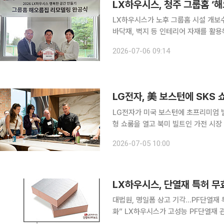
LX하우시스, 청주 그룹홈 ‘
LX하우시스가 노후 그룹홈 시설 개보
바닥재, 벽지 등 인테리어 자재를 활
생활할 수 있도록 돕는다는 취지다. LX하우시스는 청주시 오송읍에 있는 그룹홈 ‘해오름집’ 개보수
2026-07-06 09:14
를 완료했다고 6일 밝혔다. 3일 해
LG전자, 美 보스턴에 SKS
LG전자가 미국 보스턴에 초프리미엄 빌트인 
형 쇼룸을 열고 북미 빌트인 가전 시장
더와 디자이너 등 B2B 고객을 확보하는 거점으로 
2026-07-05 10:00
부 프리미엄 가전 유통업체 예일 어플
LX하우시스, 단열재 특허 
대법원, 명일폼 상고 기각…PF단열재
화” LX하우시스가 고성능 PF단열재 관련 특허 무효소송에서 최종 승소했다. 대법원 판결로 LX하
우시스의 페놀폼 단열재 원천기술 유효성이 법적으로 인정됐