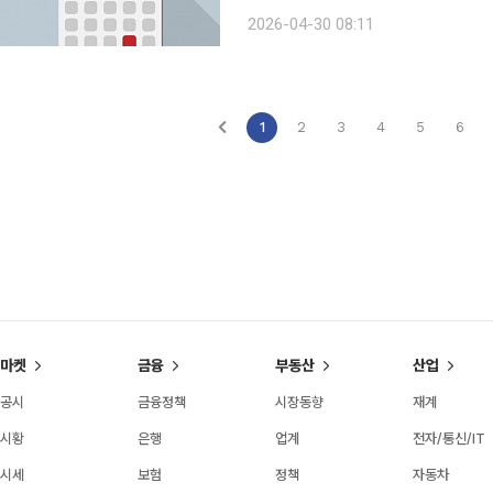
에스, 키움증권, 현대오토에버, 한미약품
2026-04-30 08:11
우시스, 크래프톤, 한온시스템, 삼성전
1
2
3
4
5
6
마켓
금융
부동산
산업
공시
금융정책
시장동향
재계
시황
은행
업계
전자/통신/IT
시세
보험
정책
자동차