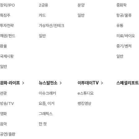
장외/IPO
2금융
분양
중화학
특징주
카드
일반
항공/물류
투자전략
가상자산/핀테크
유통
채권/펀드
일반
의료/바이오
환율
중기/벤처
국제시황
일반
일반
문화·라이프
뉴스발전소
이투데이TV
스페셜리포트
관광
이슈크래커
e스튜디오
방송/TV
요즘, 이거
랭킹영상
영화
그래픽스
음악
한 컷
공연/출판