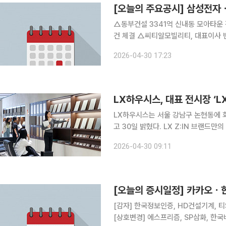
[오늘의 주요공시] 삼성전
△동부건설 3341억 신내동 모아타운 
건 체결 △씨티알모빌리티, 대표이사 
규 선임 △키움증권, 1분기 영업익 62
2026-04-30 17:23
년比 7.2%↑ △삼성전자, 1분기 영업
LX하우시스, 대표 전시장 ‘LX
LX하우시스는 서울 강남구 논현동에 회사
고 30일 밝혔다. LX Z:IN 브랜드만의 철학, 디자인, 기술력과 제품을 종합적으로 경험하고 바로 제
품 구매까지 할 수 있는 전시 매장으로 꾸며졌다. 1층에는 과거와 현재의 인테
2026-04-30 09:11
서 만나볼 수 있는 ‘인사이트 스튜디오
[오늘의 증시일정] 카카오
[감자] 한국정보인증, HD건설기계, 
[상호변경] 에스프리즘, SP삼화, 한