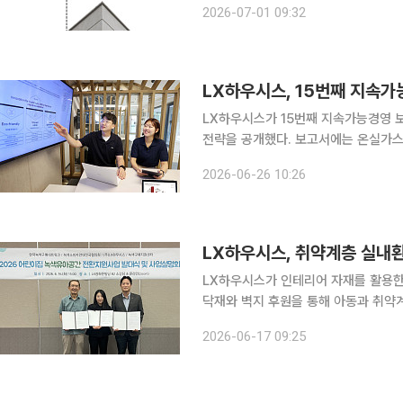
2026-07-01 09:32
명일폼이 LX하우시스를 상대로 제기한
LX하우시스, 15번째 지속가
LX하우시스가 15번째 지속가능경영 보
전략을 공개했다. 보고서에는 온실가스 
지속가능 경영 활동이 담겼다. LX하우시스는 ESG 경영 성과와 중장기 전략을 담은 지속가능경영
2026-06-26 10:26
보고서를 발간했다고 26일 밝혔다. 2
LX하우시스, 취약계층 실내
LX하우시스가 인테리어 자재를 활용한
닥재와 벽지 후원을 통해 아동과 취약
는 방침이다. LX하우시스는 사회공헌 민관협력사업인 ‘취약계층 실내환경 개선사업’과 ‘녹색유아공
2026-06-17 09:25
간 전환 지원사업’에 참여해 바닥재와 