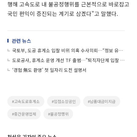
행해 고속도로 내 불공정행위를 근본적으로 바로잡고
국민 편익이 증진되는 계기로 삼겠다”고 말했다.
관련 뉴스
국토부, 도공 휴게소 입찰 비위 의혹 수사의뢰…“정보 유출 정황 확인”
도로공사, 휴게소 운영 개선 TF 출범…"퇴직자단체 입찰 제한 검토"
‘경험 無도 환영’ 첫 일자리 도전 설명서
#고속도로휴게소
#입점소상공인
#납품대금미지급
#중간운영업체
#불공정행위
천상우 기자의 주요 뉴스