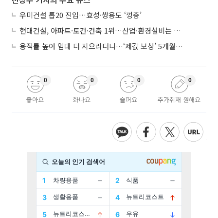
우미건설 톱20 진입…효성·쌍용도 ‘껑충’
현대건설, 아파트·토건·건축 1위…산업·환경설비는 삼성E&A
용적률 높여 임대 더 지으라더니…‘제값 보상’ 5개월째 국회에 발목
0
0
0
0
좋아요
화나요
슬퍼요
추가취재 원해요