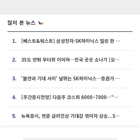
많이 본 뉴스
[베스트&워스트] 삼성전자·SK하이닉스 밀린 한 주…상상인증권은 85% 급등
1.
35도 안팎 무더위 이어져…전국 곳곳 소나기 [오늘 날씨]
2.
'불안과 기대 사이' 널뛰는 SK하이닉스…증권가 "HBM4·LTA 기반 펀터멘털 견고"
3.
[주간증시전망] 다음주 코스피 6000~7000⋯“外人 수급은 정책이 변수”
4.
뉴욕증시, 연준 금리인상 기대감 꺾이자 상승...S&P500 사상 최고치 [종합]
5.