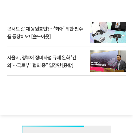
콘서트 갈 때 응원봉만?⋯'최애' 위한 필수
품 등장이오! [솔드아웃]
서울시, 정부에 정비사업 규제 완화 '건
의'⋯국토부 "협의 중" 입장만 [종합]