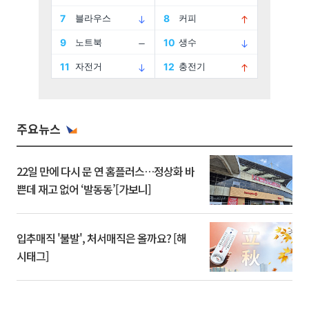
주요뉴스
22일 만에 다시 문 연 홈플러스…정상화 바
쁜데 재고 없어 ‘발동동’[가보니]
입추매직 '불발', 처서매직은 올까요? [해
시태그]