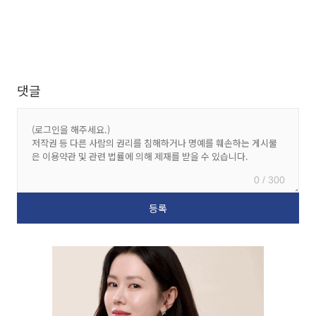
댓글
0 / 300