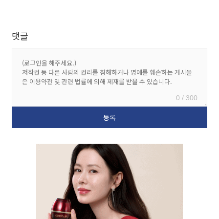
댓글
0 / 300