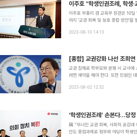
이주호 "학생인권조례, 학생·
이주호 부총리 겸 교육부 장관은 10일
까지 '교권 회복 및 보호 종합 방안'을 발표할 계획"이라고
아나호텔 글로리아홀에서 '교권 회복 
2023-08-10 14:13
최해 이같이 말했다. '공교육
교권 침해로 학부모와 분쟁 시 교사에 소송지원 올해 2학기부터 학부모가 교사
려면 예약을 해야 한다. 또한 민원인 
침해 사안으로 학부모와 분쟁이 발생할
2023-08-02 12:32
‘등교 정지’와 같은 학교장 권한을 부
‘학생인권조례’ 손본다…당정 
與 “무너진 교권 회복, 사회적 공감대
안도 중점과제로 정부와 여당이 학생인권조례 중 교권 침해에 해당하는 조항을 개정하기로 했다. 또