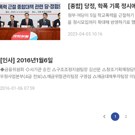
[종합] 당정, 학폭 기록 정
정부·여당이 5일 학교폭력을 근절하기
을 정시모집까지 확대해 반영하기로 했
취업할 때까지 늘리는 방안도 검토한다. 국민의힘과 정부는 이날 오전 국회 본관에서 학교폭력
2023-04-05 10:16
[인사] 2016년1월6일
◆금융위원회 ◇서기관 승진 △구조조정지원팀장 김선문 △창조기획재정담당관실 조문희
우정사업본부〈4급 전보〉△예금위험관리팀장 구영섭 △예금대체투자팀장 이
우정청 금융사업국장 김철수 △〃 사업지원국장 이성천 △서울관악우체국장
2016-01-06 07:59
1
2