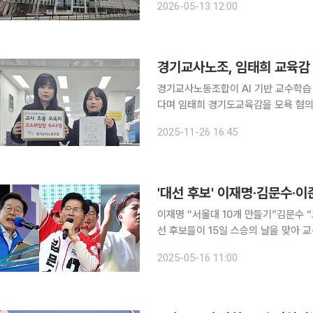
2026-05-13 12:00
혔다. 이번 사업은 교육활동 침해 민
경기교사노조, 임태희 교육감 
경기교사노동조합이 AI 기반 교수학습
다며 임태희 경기도교육감을 모욕 혐의
했는데도 도교육청은 말뿐인 사과로 넘어가려 한다”
2025-11-26 16:45
따르면 노조는 25일 경기지역 교사 
'대선 후보' 이재명·김문수·
이재명 “서울대 10개 만들기”김문수 “교
선 후보들이 15일 스승의 날을 맞아 
이준석 개혁신당 후보는 “교육은 백년대
2025-05-16 11:00
3 주체'가 만족할 수 있는 환경을 조