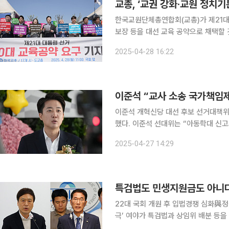
교총, ‘교권 강화·교원 정치기본
한국교원단체총연합회(교총)가 제21대
보장 등을 대선 교육 공약으로 채택할 것을 제안했다. 28일 교총은 17
문 앞에서 '제21대 대선 10대 교육 공
2025-04-28 16:22
출생 극복 △교권 보호 9대 핵심과제
이준석 “교사 소송 국가책임
이준석 개혁신당 대선 후보 선거대책위원
했다. 이준석 선대위는 “아동학대 신고와 소송이 남발돼 현장 교사들의 교육활동이 크게 위축되고
있다”며 이러한 구상을 밝혔다. 선대
2025-04-27 14:29
△허위신고 무고죄 처벌 강화 등을 구
특검법도 민생지원금도 아니다…
22대 국회 개원 후 입법경쟁 심화與정성
극’ 여야가 특검법과 상임위 배분 등을 놓고 연일 극한 대립을 이어가고 있지만, 정작 국민들의 관심
사는 전혀 다른 것으로 나타났다. ‘서이