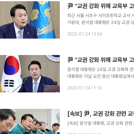
尹 "교권 강화 위해 교육부 
최근 서울 서초구 서이초등학교 교사 
가운데, 윤석열 대통령은 24일 교권 
했다. 윤 대통령은 이날 오전 용산 대통령실에서 주재한 수석비서관회의에서 이같이 지시했다고 대
2023-07-24 13:54
尹 "교권 강화 위해 교육부 
윤석열 대통령은 24일 교권 강화와 관
대통령은 이날 오전 용산 대통령실에
도운 대변인이 서면 브리핑을 통해 전했다. 윤 대통령은 "우리 정부에서 교권 강화를 위
2023-07-24 11:10
로 채택해 추진한 초중등교육법 및 시
[속보] 尹, 교권 강화 관련 
[속보] 윤석열 대통령, 교권 강화 관