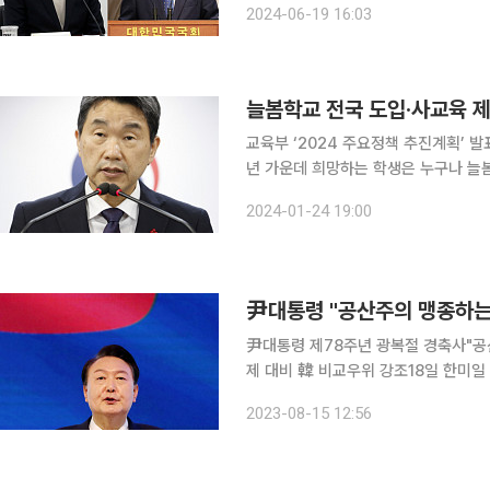
2024-06-19 16:03
뜨거운 관심을 받고 있다. 19
늘봄학교 전국 도입·사교육 제
교육부 ‘2024 주요정책 추진계획’ 발표이주호
년 가운데 희망하는 학생은 누구나 늘
육 프로그램을 제공해 학부모들은 돌봄
2024-01-24 19:00
육청과 지자체, 지역 대학·기관 등이 
尹대통령 "공산주의 맹종하는
尹대통령 제78주년 광복절 경축사"공
제 대비 韓 비교우위 강조18일 한미일
체주의를 맹종하며 조작선동으로 여론
2023-08-15 12:56
고 있다"고 말했다. 윤