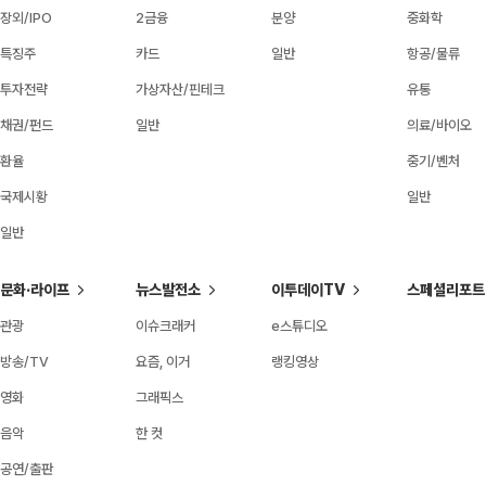
장외/IPO
2금융
분양
중화학
특징주
카드
일반
항공/물류
투자전략
가상자산/핀테크
유통
채권/펀드
일반
의료/바이오
환율
중기/벤처
국제시황
일반
일반
문화·라이프
뉴스발전소
이투데이TV
스페셜리포트
관광
이슈크래커
e스튜디오
방송/TV
요즘, 이거
랭킹영상
영화
그래픽스
음악
한 컷
공연/출판