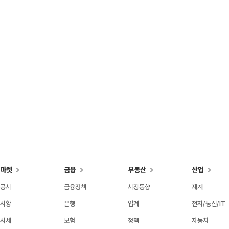
마켓
금융
부동산
산업
공시
금융정책
시장동향
재계
시황
은행
업계
전자/통신/IT
시세
보험
정책
자동차