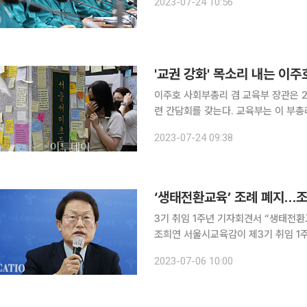
2023-07-24 10:56
'교권 강화' 목소리 내는 이
이주호 사회부총리 겸 교육부 장관은 
련 간담회를 갖는다. 교육부는 이 부총리가 이날 오후 1시 서울 영등포구 한국노총빌딩에 소재한 교
사노조 본부에서 김용서 위원장, 현장 교사들과 
2023-07-24 09:38
이초 초등교사에 대해 거듭 애도를 표하
3기 취임 1주년 기자회견서 “생태전환교
조희연 서울시교육감이 제3기 취임 1
비판을 수용하고 보완해 나갈 것이라고 밝혔다. 서울시교육청은 6일 오전 이 같
2023-07-06 10:00