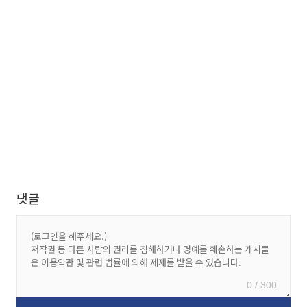
댓글
0 / 300