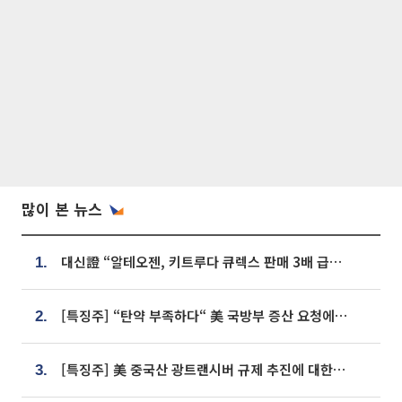
많이 본 뉴스
대신證 “알테오젠, 키트루다 큐렉스 판매 3배 급증…목표가 41만원 상향”
1.
[특징주] “탄약 부족하다“ 美 국방부 증산 요청에⋯국내 방산주 급등세
2.
[특징주] 美 중국산 광트랜시버 규제 추진에 대한광통신 등 광통신株 강세
3.