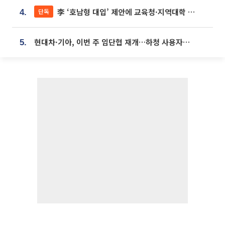
李 ‘호남형 대입’ 제안에 교육청·지역대학 서·논술형 입시 연계 '착수'
단독
4.
현대차·기아, 이번 주 임단협 재개…하청 사용자성 재심도 ‘변수’
5.