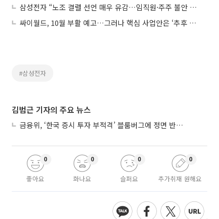
삼성전자 “노조 결렬 선언 매우 유감…임직원·주주 불안 커져”
싸이월드, 10월 부활 예고…그러나 핵심 사업안은 ‘추후 공개’
#삼성전자
김범근 기자의 주요 뉴스
금융위, ‘한국 증시 투자 부적격’ 블룸버그에 정면 반박…“근거 불분명”
0
0
0
0
좋아요
화나요
슬퍼요
추가취재 원해요