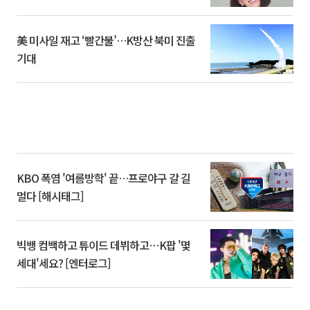
美 미사일 재고 ‘빨간불’…K방산 북미 진출
기대
KBO 폭염 '여름방학' 끝…프로야구 갈 길
멀다 [해시태그]
빅뱅 컴백하고 튜이드 데뷔하고⋯K팝 '몇
세대'세요? [엔터로그]