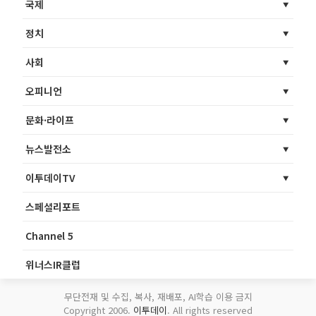
국제
정치
사회
오피니언
문화·라이프
뉴스발전소
이투데이TV
스페셜리포트
Channel 5
위너스IR클럽
무단전재 및 수집, 복사, 재배포, AI학습 이용 금지
Copyright 2006.
이투데이
. All rights reserved