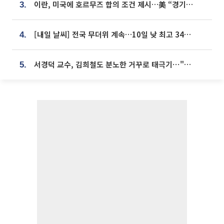
이란, 미국에 호르무즈 합의 조건 제시…美 “경기 아직 안 끝나” [종합]
3.
[내일 날씨] 전국 무더위 계속…10일 낮 최고 34도 육박
4.
서경덕 교수, 김희철도 분노한 거꾸로 태극기⋯"엉터리는 아냐, 아쉬울 뿐"
5.