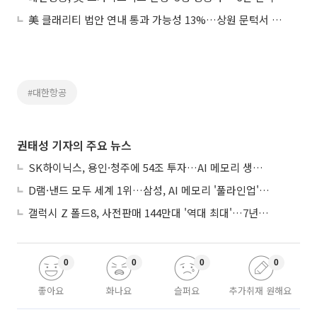
美 클래리티 법안 연내 통과 가능성 13%…상원 문턱서 제동
#대한항공
권태성 기자의 주요 뉴스
SK하이닉스, 용인·청주에 54조 투자…AI 메모리 생산기지 키운다
D램·낸드 모두 세계 1위…삼성, AI 메모리 '풀라인업'으로 승부
갤럭시 Z 폴드8, 사전판매 144만대 '역대 최대'…7년만에 갤노트10 기록 넘어
0
0
0
0
좋아요
화나요
슬퍼요
추가취재 원해요