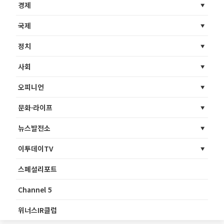
경제
국제
정치
사회
오피니언
문화·라이프
뉴스발전소
이투데이TV
스페셜리포트
Channel 5
위너스IR클럽