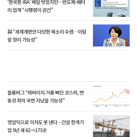
‘한국판 IRA’ 베일 벗었지만…반도체·배터
리 업계 “시행령이 관건”
與 “세제개편안 다양한 목소리 수렴…이달
말 정리 가능성”
블룸버그 “레버리지 거품 빠진 코스피, 변
동성 최악 국면 지났을 가능성”
영업익으로 이자도 못 낸다…건설 한계기
업 5년 새 62→173곳