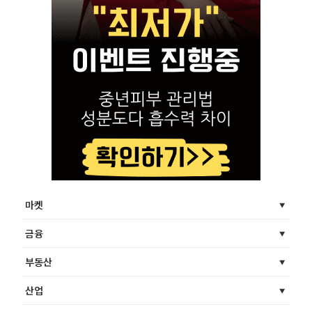
마켓
금융
부동산
산업