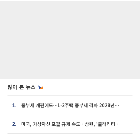
많이 본 뉴스
종부세 개편에도…1·3주택 종부세 격차 2028년부터 확대
1.
미국, 가상자산 포괄 규제 속도…상원, ‘클래리티법’ 9월 절차투표 추진
2.