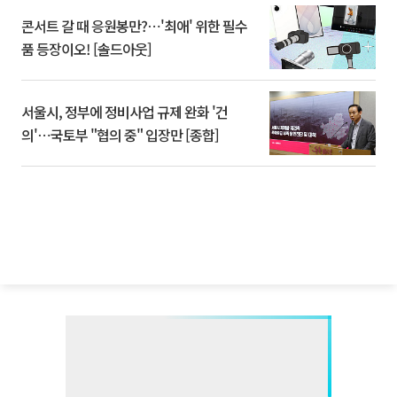
콘서트 갈 때 응원봉만?⋯'최애' 위한 필수
품 등장이오! [솔드아웃]
서울시, 정부에 정비사업 규제 완화 '건
의'⋯국토부 "협의 중" 입장만 [종합]