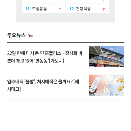
주요뉴스
22일 만에 다시 문 연 홈플러스…정상화 바
쁜데 재고 없어 ‘발동동’[가보니]
입추매직 '불발', 처서매직은 올까요? [해
시태그]