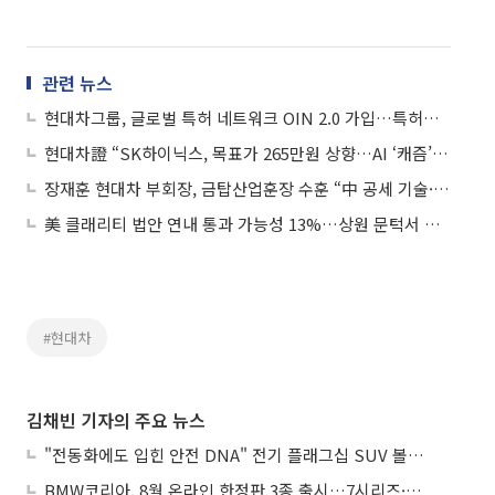
관련 뉴스
현대차그룹, 글로벌 특허 네트워크 OIN 2.0 가입…특허분쟁 차단
현대차證 “SK하이닉스, 목표가 265만원 상향…AI ‘캐즘’ 우려 약해질 수도”
장재훈 현대차 부회장, 금탑산업훈장 수훈 “中 공세 기술·품질로 돌파”
美 클래리티 법안 연내 통과 가능성 13%…상원 문턱서 제동
#현대차
김채빈 기자의 주요 뉴스
"전동화에도 입힌 안전 DNA" 전기 플래그십 SUV 볼보 'EX90'
BMW코리아, 8월 온라인 한정판 3종 출시…7시리즈·X7·M340i 투어링