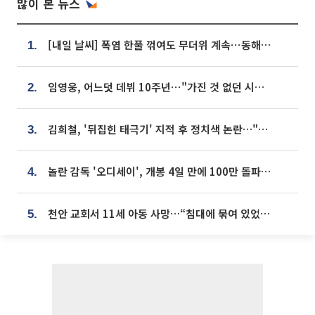
많이 본 뉴스
[내일 날씨] 폭염 한풀 꺾여도 무더위 계속⋯동해안 이틀 연속 비
1.
임영웅, 어느덧 데뷔 10주년⋯"가진 것 없던 시절, 내 앞엔 20명의 팬뿐"
2.
김희철, '뒤집힌 태극기' 지적 후 정치색 논란…"좌우 떠나 우리나라 국기"
3.
놀란 감독 '오디세이', 개봉 4일 만에 100만 돌파⋯'왕사남' 보다 빠르다
4.
천안 교회서 11세 아동 사망…“침대에 묶여 있었다” 진술 확보
5.