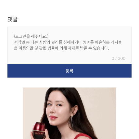
댓글
0 / 300