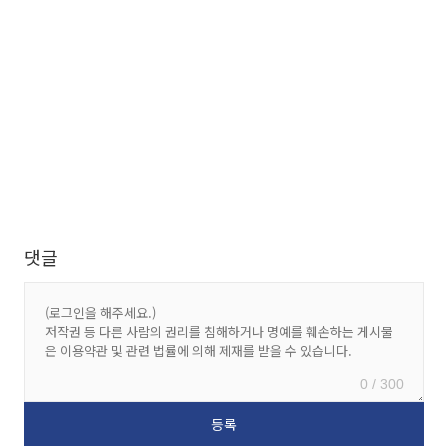
댓글
0 / 300