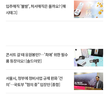
입추매직 '불발', 처서매직은 올까요? [해
시태그]
콘서트 갈 때 응원봉만?⋯'최애' 위한 필수
품 등장이오! [솔드아웃]
서울시, 정부에 정비사업 규제 완화 '건
의'⋯국토부 "협의 중" 입장만 [종합]