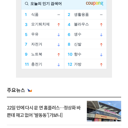
주요뉴스
22일 만에 다시 문 연 홈플러스…정상화 바
쁜데 재고 없어 ‘발동동’[가보니]