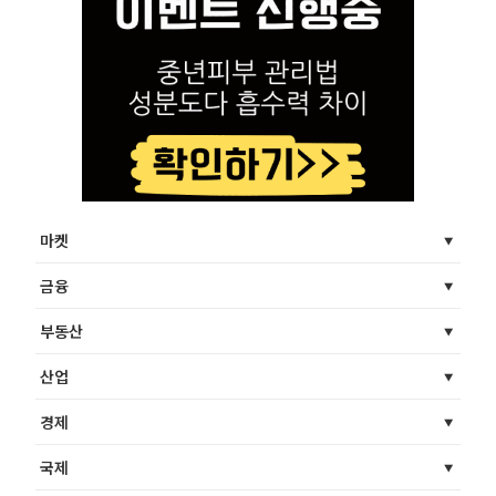
마켓
금융
부동산
산업
경제
국제