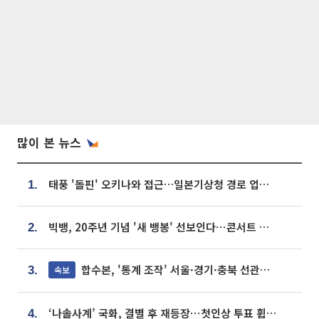
많이 본 뉴스
태풍 '돌핀' 오키나와 접근…일본기상청 경로 업데이트
1.
빅뱅, 20주년 기념 '새 뱅봉' 선보인다⋯콘서트 앞두고 팝업 개최
2.
합수본, '통계 조작' 서울·경기·충북 선관위 등 추가 압수수색
속보
3.
‘나솔사계’ 국화, 결별 후 재등장⋯첫인상 투표 휩쓸고 ‘인기녀’ 등극
4.