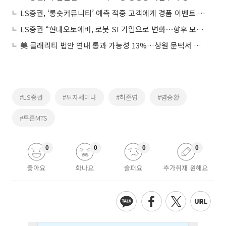
LS증권, ‘롱숏커뮤니티’ 예측 적중 고객에게 경품 이벤트 실시
LS증권 “현대오토에버, 로봇 SI 기업으로 변화⋯향후 모멘텀 집중해야”
美 클래리티 법안 연내 통과 가능성 13%…상원 문턱서 제동
#LS증권
#투자세미나
#허준영
#염승환
#투혼MTS
0
0
0
0
좋아요
화나요
슬퍼요
추가취재 원해요