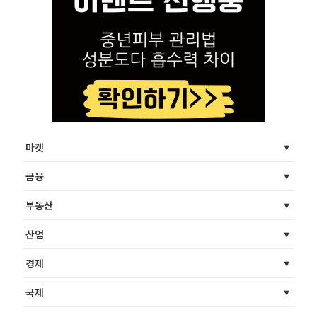
마켓
금융
부동산
산업
경제
국제