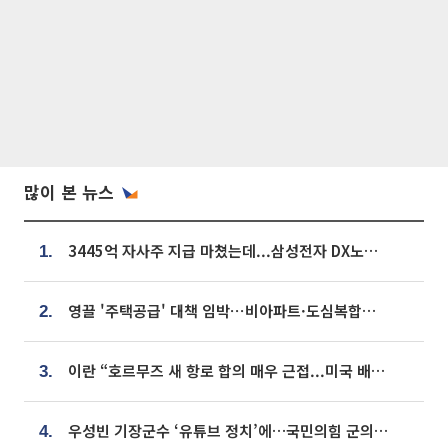
많이 본 뉴스
3445억 자사주 지급 마쳤는데...삼성전자 DX노조, 뒤늦은 '떼쓰기 집회'
1.
영끌 '주택공급' 대책 임박⋯비아파트·도심복합까지 총동원
2.
이란 “호르무즈 새 항로 합의 매우 근접...미국 배상 먼저”
3.
우성빈 기장군수 ‘유튜브 정치’에…국민의힘 군의원들 집단 반발
4.