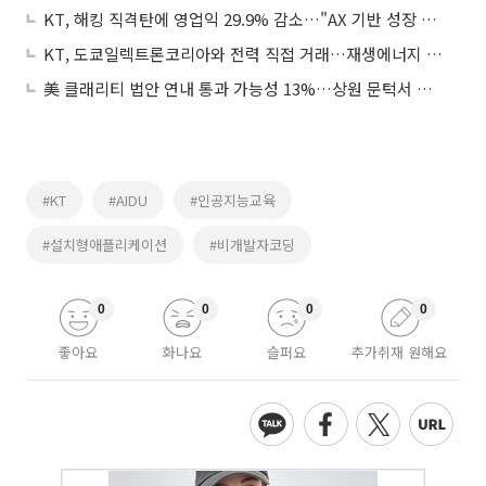
KT, 해킹 직격탄에 영업익 29.9% 감소…"AX 기반 성장 지속"
KT, 도쿄일렉트론코리아와 전력 직접 거래…재생에너지 공급으로 탄소중립 실현
美 클래리티 법안 연내 통과 가능성 13%…상원 문턱서 제동
#KT
#AIDU
#인공지능교육
#설치형애플리케이션
#비개발자코딩
0
0
0
0
좋아요
화나요
슬퍼요
추가취재 원해요