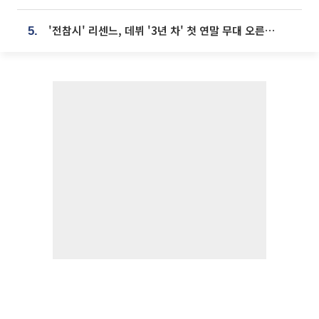
'전참시' 리센느, 데뷔 '3년 차' 첫 연말 무대 오른다⋯"그동안 섭외 안 와"
5.