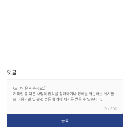
댓글
0 / 300