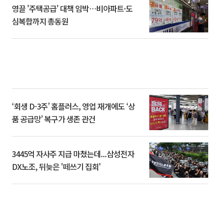
영끌 '주택공급' 대책 임박⋯비아파트·도
심복합까지 총동원
‘회생 D-3주’ 홈플러스, 영업 재개에도 ‘상
품 공급망’ 복구가 생존 관건
3445억 자사주 지급 마쳤는데...삼성전자
DX노조, 뒤늦은 '떼쓰기 집회'