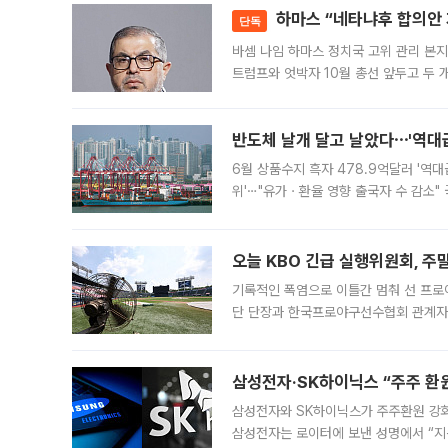
하마스 “네타냐후 합의안 거
단독
바셈 나임 하마스 정치국 고위 관리 본지
트럼프와 엇박자 10월 총선 앞두고 두 
원회(BOP)와 팔레스타인 무장단체 하마
반도체 날개 달고 날았다⋯'역대급
6월 상품수지 흑자 478.9억달러 '역대
위'⋯"유가ㆍ환율 영향 출국자 수 감소" 
급 수출 호조가 매달 이어지면서 6월 
대 기
오늘 KBO 긴급 실행위원회, 주
기록적인 폭염으로 이틀간 멈춰 선 프로야
단 단장과 한국프로야구선수협회 관계자가
5일 “최근 전국적으로 폭염이 지속되면
KBO리그와
삼성전자·SK하이닉스 “주주 환원
삼성전자와 SK하이닉스가 주주환원 강화 방안 마련에 나설
삼성전자는 로이터에 보낸 성명에서 “지