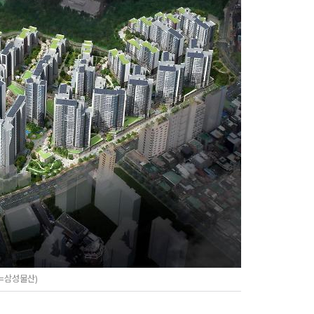
공=삼성물산)