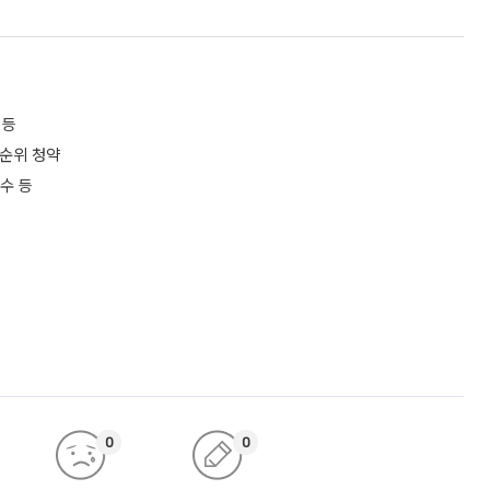
 등
무순위 청약
수 등
0
0