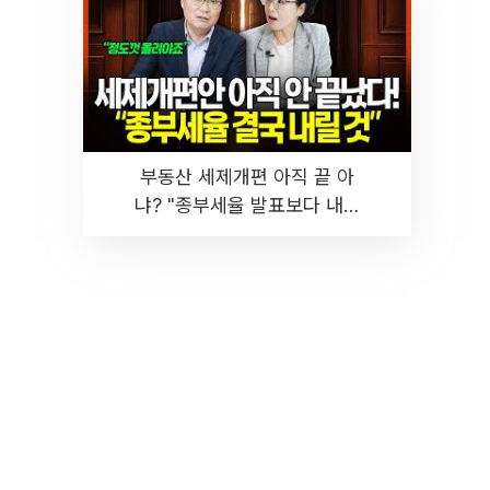
부동산 세제개편 아직 끝 아
냐? "종부세율 발표보다 내릴
것" 장기거주·양도세 전망 I 집
땅지성 I 김인만, 진미윤