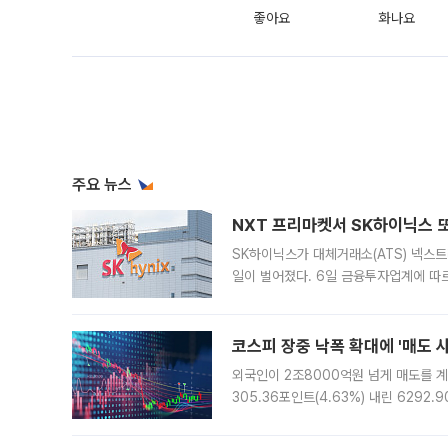
좋아요
화나요
주요 뉴스
NXT 프리마켓서 SK하이닉스 또
SK하이닉스가 대체거래소(ATS) 넥스
일이 벌어졌다. 6일 금융투자업계에 따르
규장 종가보다 29.98% 내린 116만8
규시장과 달
코스피 장중 낙폭 확대에 '매도 사이
외국인이 2조8000억원 넘게 매도를 계
305.36포인트(4.63%) 내린 6292
중 한때 6550.94까지 오르기도 했으나
락하면서 유가증권