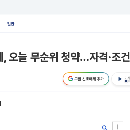
일반
란데, 오늘 무순위 청약…자격·조
기사
구글 선호매체 추가
리