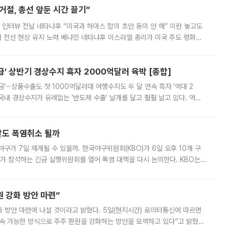
절, 총선 앞둔 시간 끌기”
 인터뷰 전날 네타냐후 “미국과 하마스 합의 초안 동의 안 해” 이란 놓고도
개 전선 현상 유지 노력 베냐민 네타냐후 이스라엘 총리가 미국 주도 평화위
스 간 무장해제 합의안을 반대한 지 하루 만에 하마스 정치국 고위 관리
' 상반기 경상수지 흑자 2000억달러 육박 [종합]
급'⋯상품수출도 첫 1000억달러대 여행수지도 두 달 연속 흑자 '역대 2
국내 경상수지가 유례없는 '반도체 수출' 날개를 달고 훨훨 날고 있다. 역대
경상수지 뿐 아니라 상반기 경상수지 흑자도 2000억달러에 근접하며 사상 최
말도 폭염취소 될까
구가 7일 재개될 수 있을까. 한국야구위원회(KBO)가 6일 오후 10개 구
 참석하는 긴급 실행위원회를 열어 폭염 대책을 다시 논의한다. KBO는
서 관람객과 선수단의 안전 위험 상황이 발생했다”며 5∼6일 예정됐던
 강화 방안 마련”
 것이라고 밝혔다. 5일(현지시간) 로이터통신에 따르면
속 가능한 방식으로 주주 환원을 강화하는 방안을 모색하고 있다”고 밝혔다.