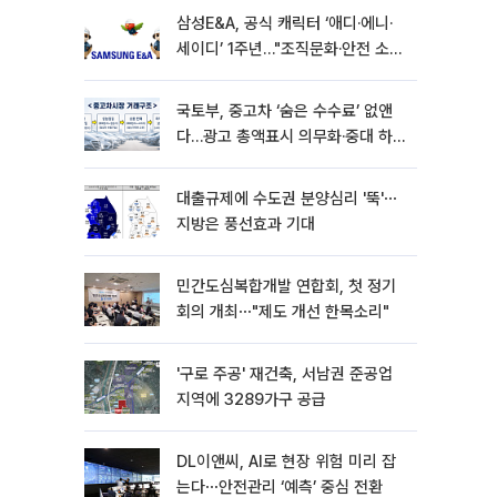
삼성E&A, 공식 캐릭터 ‘애디·에니·
세이디’ 1주년…"조직문화·안전 소통
확대"
국토부, 중고차 ‘숨은 수수료’ 없앤
다…광고 총액표시 의무화·중대 하
자시 계약해제
대출규제에 수도권 분양심리 '뚝'⋯
지방은 풍선효과 기대
민간도심복합개발 연합회, 첫 정기
회의 개최⋯"제도 개선 한목소리"
'구로 주공' 재건축, 서남권 준공업
지역에 3289가구 공급
DL이앤씨, AI로 현장 위험 미리 잡
는다⋯안전관리 ‘예측’ 중심 전환