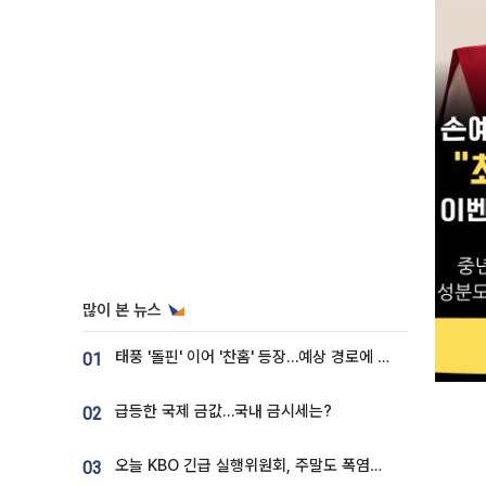
많이 본 뉴스
태풍 '돌핀' 이어 '찬홈' 등장…예상 경로에 한국 '한숨'
01
급등한 국제 금값…국내 금시세는?
02
오늘 KBO 긴급 실행위원회, 주말도 폭염취소 될까
03