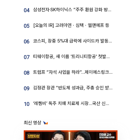
삼성전자·SK하이닉스 “주주 환원 강화 방안 마련”
04
[오늘의 IR] 고려아연ㆍ심텍ㆍ엘앤에프 등
05
코스피, 장중 5%대 급락에 사이드카 발동…삼성·SK 동반 폭락
06
티웨이항공, 새 이름 '트리니티항공' 첫발…SSC 전략 본격화
07
트럼프 “자석 사업을 하라”…제이에스링크, 비중국 영구자석 공급망 구축 속도
08
김정관 장관 “반도체 성과급, 주총 승인 받도록”…상법·자본시장법 개정 시사
09
‘레켐비’ 독주 치매 치료제 시장…국산 신약 등장하나
10
최신 영상