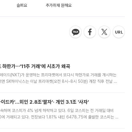
슬퍼요
추가취재 원해요
 하한가⋯‘11주 거래’에 시초가 왜곡
트레이드(NXT)가 운영하는 프리마켓에서 또다시 하한가로 거래를 개시하는
면 SK하이닉스는 이날 프리마켓(오전 8시~8시 50분) 개장 직후 전날 정
000원에 거래됐다. 거래량은 11주에 불과했으나, 최초 가격 결정이 기존 정
드카'…외인 2.8조'팔자'· 개인 3.1조 '사자'
속하며 코스피가 4% 넘게 하락하고 있다. 6일 코스피는 전 거래일 대비
.90에 거래되고 있다. 전장보다 1.81% 내린 6478.75에 출발한 코스피는 장
 6238.32까지 밀리기도 했다. 이날 오전 한때 코스피는 장중 5% 넘게 폭