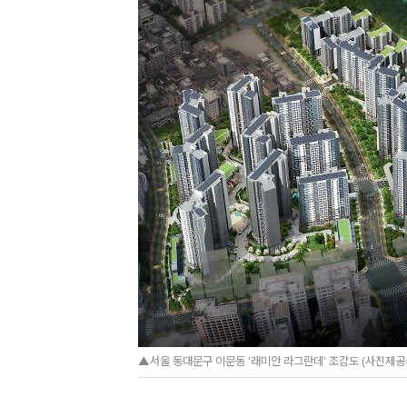
▲서울 동대문구 이문동 ‘래미안 라그란데’ 조감도 (사진제