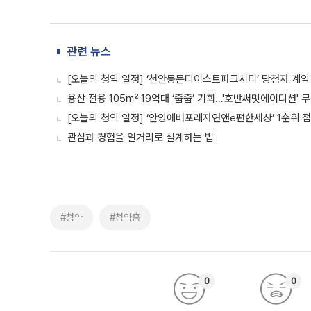
관련 뉴스
[오늘의 청약 일정] ‘천안동문디이스트파크시티’ 당첨자 계약
용산 전용 105㎡ 19억대 ‘줍줍’ 기회…'호반써밋에이디션' 
[오늘의 청약 일정] ‘안양에버포레자연앤e편한세상’ 1순위 접
관심과 경험을 일거리로 설계하는 법
#청약
#청약홈
0
0