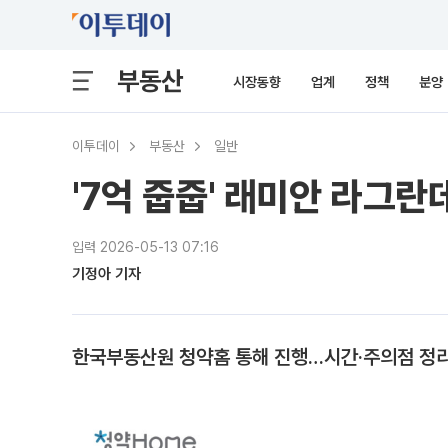
부동산
시장동향
업계
정책
분양
이투데이
부동산
일반
'7억 줍줍' 래미안 라그
입력 2026-05-13 07:16
기정아 기자
한국부동산원 청약홈 통해 진행…시간·주의점 정