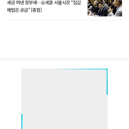
세금 꺼낸 정부에…오세훈 서울시장 “집값
해법은 공급” [종합]