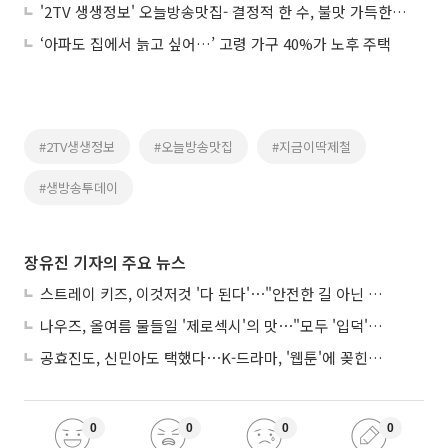
'2TV 생생정보' 오늘방송맛집- 결정적 한 수, 불맛 가득한 중식 한 상! 짜장면→탕수육 맛집 '분○'
‘아파도 집에서 늙고 싶어…’ 고령 가구 40%가 노후 주택
#2TV생생정보
#오늘방송맛집
#지금이딱제철
#생방송투데이
장유진 기자의 주요 뉴스
스트레이 키즈, 이것저것 '다 된다'⋯"안전한 길 아닌 도전이 재밌어"
나우즈, 올여름 물들일 '제로섹시'의 맛⋯"모두 '입덕'시킬 것"
공효진도, 신민아도 택했다⋯K-드라마, '웹툰'에 꽂힌 이유
0
0
0
0