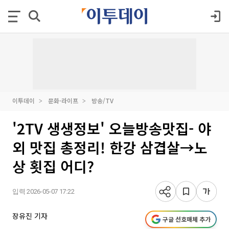
이투데이
문화·라이프
방송/TV
'2TV 생생정보' 오늘방송맛집- 야
외 맛집 총정리! 한강 삼겹살→노
상 횟집 어디?
입력 2026-05-07 17:22
장유진 기자
구글 선호매체 추가