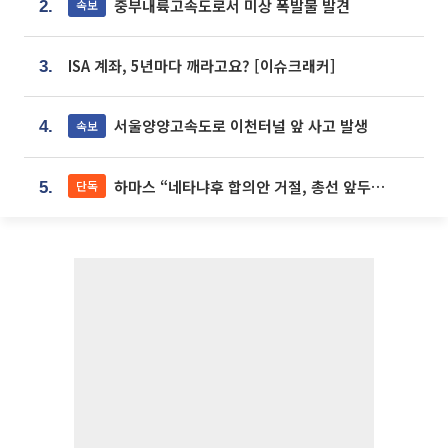
중부내륙고속도로서 미상 폭발물 발견
속보
2.
ISA 계좌, 5년마다 깨라고요? [이슈크래커]
3.
서울양양고속도로 이천터널 앞 사고 발생
속보
4.
하마스 “네타냐후 합의안 거절, 총선 앞두고 시간 끌기”
단독
5.