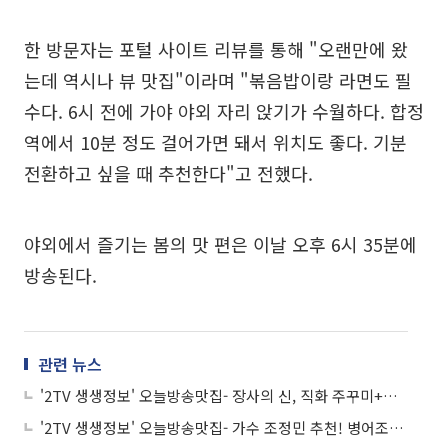
한 방문자는 포털 사이트 리뷰를 통해 "오랜만에 왔
는데 역시나 뷰 맛집"이라며 "볶음밥이랑 라면도 필
수다. 6시 전에 가야 야외 자리 앉기가 수월하다. 합정
역에서 10분 정도 걸어가면 돼서 위치도 좋다. 기분
전환하고 싶을 때 추천한다"고 전했다.
야외에서 즐기는 봄의 맛 편은 이날 오후 6시 35분에
방송된다.
관련 뉴스
'2TV 생생정보' 오늘방송맛집- 장사의 신, 직화 주꾸미+피자 맛집 '화○○○'
'2TV 생생정보' 오늘방송맛집- 가수 조정민 추천! 병어조림ㆍ고추장찌개 맛집 '목○○'