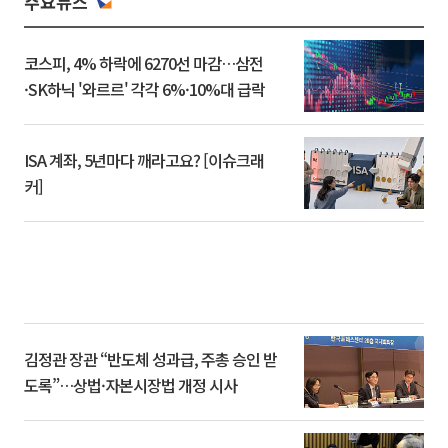
주요뉴스
코스피, 4% 하락에 6270선 마감…삼전
·SK하닉 '와르르' 각각 6%·10%대 급락
ISA 계좌, 5년마다 깨라고요? [이슈크래
커]
김정관 장관 “반도체 성과급, 주총 승인 받
도록”…상법·자본시장법 개정 시사