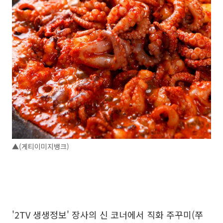
▲(게티이미지뱅크)
'2TV 생생정보' 장사의 신 코너에서 직화 주꾸미(쭈