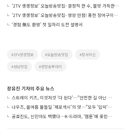
'2TV 생생정보' 오늘방송맛집- 결정적 한 수, 불맛 가득한 중식 한 상! 짜장면→탕수육 맛집 '분○'
'2TV 생생정보' 오늘방송맛집- 영양 만점! 풍천 장어구이ㆍ장어탕 맛집 '더○○○'
‘경험 無도 환영’ 첫 일자리 도전 설명서
#2TV생생정보
#오늘방송맛집
#장사의신
#성남맛집
#생방송투데이
장유진 기자의 주요 뉴스
스트레이 키즈, 이것저것 '다 된다'⋯"안전한 길 아닌 도전이 재밌어"
나우즈, 올여름 물들일 '제로섹시'의 맛⋯"모두 '입덕'시킬 것"
공효진도, 신민아도 택했다⋯K-드라마, '웹툰'에 꽂힌 이유