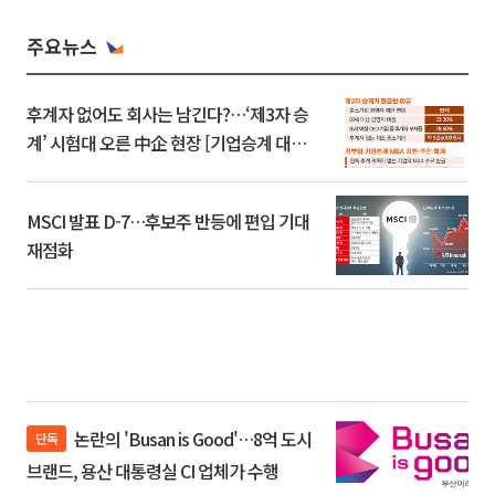
주요뉴스
후계자 없어도 회사는 남긴다?…‘제3자 승
계’ 시험대 오른 中企 현장 [기업승계 대전
환]
MSCI 발표 D-7…후보주 반등에 편입 기대
재점화
논란의 'Busan is Good'…8억 도시
단독
브랜드, 용산 대통령실 CI 업체가 수행