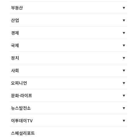
부동산
산업
경제
국제
정치
사회
오피니언
문화·라이프
뉴스발전소
이투데이TV
스페셜리포트