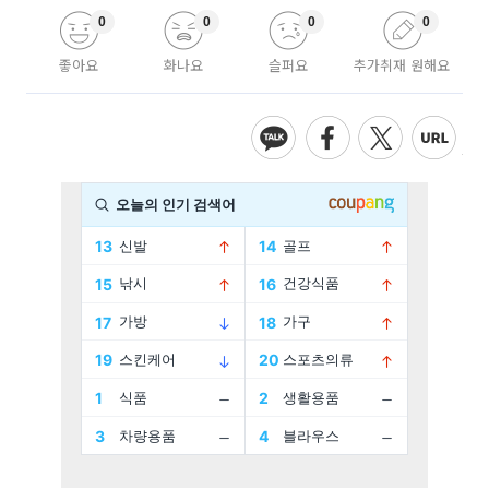
0
0
0
0
좋아요
화나요
슬퍼요
추가취재 원해요