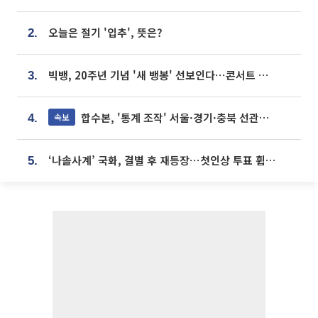
오늘은 절기 '입추', 뜻은?
2.
빅뱅, 20주년 기념 '새 뱅봉' 선보인다⋯콘서트 앞두고 팝업 개최
3.
합수본, '통계 조작' 서울·경기·충북 선관위 등 추가 압수수색
속보
4.
‘나솔사계’ 국화, 결별 후 재등장⋯첫인상 투표 휩쓸고 ‘인기녀’ 등극
5.