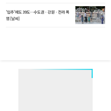
'입추'에도 39도⋯수도권ㆍ강원ㆍ전라 폭
염 [날씨]