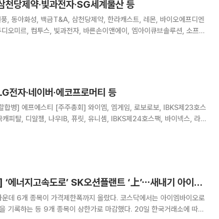
 삼천당제약·빛과전자·SG세계물산 등
원풍, 동아화성, 백금T&A, 삼천당제약, 한라캐스트, 레몬, 바이오에프디엔
스튜디오미르, 컴투스, 빛과전자, 바른손이앤에이, 엠아이큐브솔루션, 소프트
이타, 앱토크롬, 오성첨단소재, 오스코텍, 부방, 삼일기업공사, 솔본, 메지
, 버넥트, 이니텍, 디모아
 LG전자·네이버·에코프로머티 등
할합병] 에프에스티 [주주총회] 와이엠, 엠게임, 로보로보, IBKS제23호스
국캐피탈, 디알젬, 나우IB, 퓨릿, 유니셈, IBKS제24호스팩, 바이넥스, 라이
너비스, 아이크래프트, 샌즈랩, 한국첨단소재, 부스타, 앱클론, 피델릭스,
니시스, 한양이엔
[급등락주 짚어보기] ‘에너지고속도로’ SK오션플랜트 ‘上’⋯새내기 아이엠바이오로직스, ‘따따블’
가운데 6개 종목이 가격제한폭까지 올랐다. 코스닥에서는 아이엠바이오로
하는 등 9개 종목이 상한가로 마감했다. 20일 한국거래소에 따르