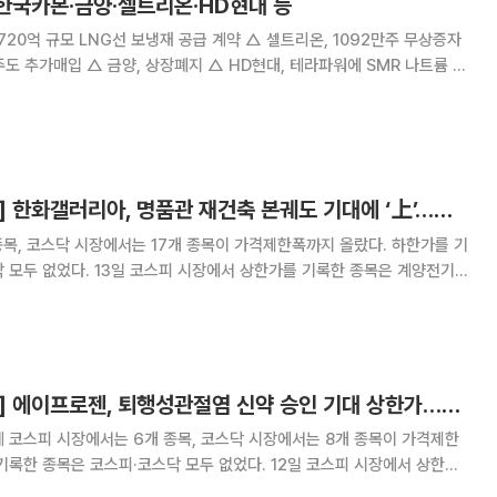
 한국카본·금양·셀트리온·HD현대 등
LNG선 보냉재 공급 계약 △ 셀트리온, 1092만주 무상증자
D현대, 테라파워에 SMR 나트륨 원
표이사 변경…김정수·장윤식 공동대표 △ 한국
[급등락주 짚어보기] 한화갤러리아, 명품관 재건축 본궤도 기대에 ‘上’…코스피 11개·코스닥 17개 상한가
종목, 코스닥 시장에서는 17개 종목이 가격제한폭까지 올랐다. 하한가를 기
에서 상한가를 기록한 종목은 계양전기
 성문전자, 성문전자우, 쏘카, 에이프로젠, 에이프로젠바이오로직스, 천일고
속, 한화갤러리아, 한화갤러리아우다. 한화갤러리아는 30.00
[급등락주 짚어보기] 에이프로젠, 퇴행성관절염 신약 승인 기대 상한가…코스피 6개·코스닥 8개 ↑
 코스피 시장에서는 6개 종목, 코스닥 시장에서는 8개 종목이 가격제한
은 코스피·코스닥 모두 없었다. 12일 코스피 시장에서 상한가
기, 계양전기우, 성문전자, 성문전자우, 에이프로젠, 에이프로젠바이오로직