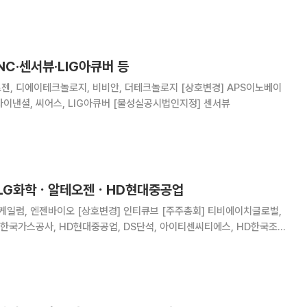
래일 대비 29.91% 오른 1만990원에
NC·센서뷰·LIG아큐버 등
에이테크놀로지, 비비안, 더테크놀로지 [상호변경] APS이노베이
션, 디와이에이, NC, KG파이낸셜, 씨어스, LIG아큐버 [불성실공시법인지정] 센서뷰
 LG화학ㆍ알테오젠ㆍHD현대중공업
경] 인티큐브 [주주총회] 티비에이치글로벌,
 한국가스공사, HD현대중공업, DS단석, 아이티센씨티에스, HD한국조선
KC그린홀딩스, 코오롱인더, 유니켐, 에이엔피, 넥스틸, 우진플라임, 에이리츠,
드, 영흥, 황금에스