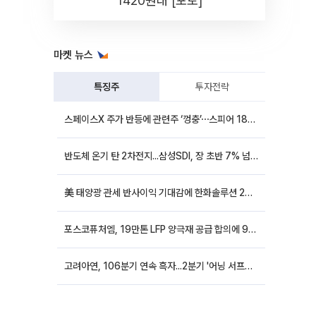
1420원대 [포토]
마켓 뉴스
특징주
투자전략
스페이스X 주가 반등에 관련주 ‘껑충’⋯스피어 18%ㆍ에이치브이엠 12%↑
반도체 온기 탄 2차전지...삼성SDI, 장 초반 7% 넘게 껑충
美 태양광 관세 반사이익 기대감에 한화솔루션 20%대·OCI홀딩스 14%대 급등
포스코퓨처엠, 19만톤 LFP 양극재 공급 합의에 9%대 강세
고려아연, 106분기 연속 흑자...2분기 '어닝 서프라이즈'에 장 초반 12%대 강세