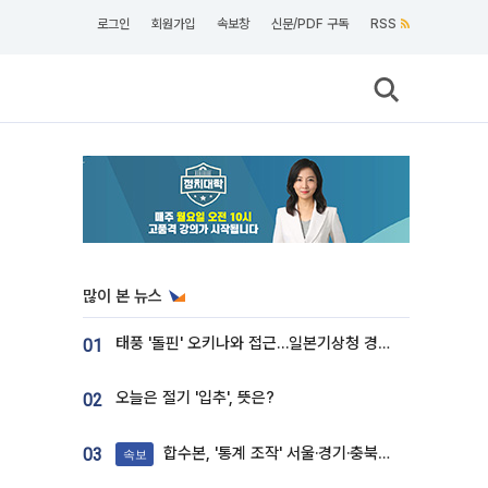
로그인
회원가입
속보창
신문/PDF 구독
RSS
많이 본 뉴스
태풍 '돌핀' 오키나와 접근…일본기상청 경로 업데이트
01
오늘은 절기 '입추', 뜻은?
02
합수본, '통계 조작' 서울·경기·충북 선관위 등 추가 압수수색
03
속보