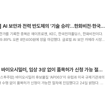
를 기록한 종목은 DL이앤씨, SK오션플랜트, SK증권우, 에이프로젠바이
오로직스, 주성코퍼레이션, 한신공영이다. SK오션플랜트는 29.83%
[급등락주 짚어보기] AI 보안과 전력 반도체의 '기술 승리'…한화비전·한국전자홀딩스 등 '上'
한가를 기록한 종목은 에이프로젠, KEC, 한국전자홀딩스, 한화비전이다.
9.89% 오른 8만400원에 장을 마감했다. 글로벌 AI 보안 카메라 시장에
용 비전 솔루션 공급 계약 소식이 전해지며 기관의 대규모 순매수가 유입됐
 영상 분석 기술이 스마트 팩토
에이프로젠 “허셉틴 바이오시밀러, 임상 3상 없이 품목허가 신청 가능 절차 진입”
스투주맙) 바이오시밀러 후보물질 ‘AP063’이 유럽과 미국 규제기관과의
가 수행 없이 품목허가 신청이 가능한 절차에 진입했다고 24일 밝혔다. 이
기관과 허가 전략에 대한 구체적 협의를 완료해 상업화 일정이 가시권에
들어섰다고 회사 측은 설명했다. 회사에 따르면 AP063은 임상