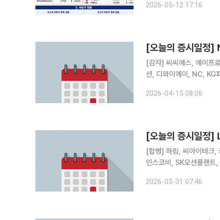
2026-05-12 17:16
스다. 계양전기는 전 거
[오늘의 증시일정] 
[감자] 씨씨에스, 에이프로젠, 디
2026-04-15 08:06
[오늘의 증시일정]
[합병] 하림, 씨아이테크, 케일럼, 엔젠바이오 [상호변
인스코비, SK오션플랜트,
해양, 벽산, SUN&L, 
2026-03-31 07:46
풀무원, 태경산업, 강원랜