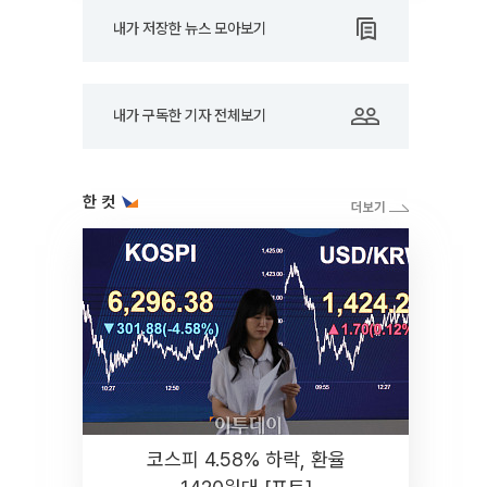
내가 저장한 뉴스 모아보기
내가 구독한 기자 전체보기
한 컷
코스피 4.58% 하락, 환율