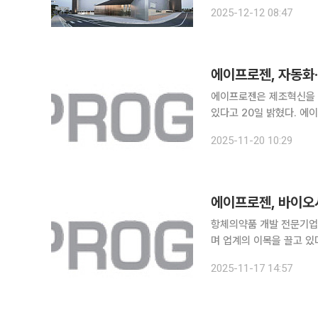
특히 허셉틴·휴미라 바이오
2025-12-12 08:47
에이프로젠, 자동화·
에이프로젠은 제조혁신을 전
있다고 20일 밝혔다. 에이
에서 이미 입증된 기술이라는 
2025-11-20 10:29
따르면 퍼퓨전 방식은 애초
항체의약품 개발 전문기업
며 업계의 이목을 끌고 있
며 중장기 성장 전망이 보다 구체화되
2025-11-17 14:57
라스투주맙) 바이오시밀러