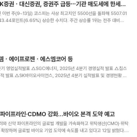
[베스트&워스트] SK증권ㆍ대신증권, 증권주 급등⋯기관 매도세에 한세실업↓
이번 주(9~13일) 코스피는 사상 최고치인 5500선을 돌파해 5507.01
트(6.65%) 상승한 수치다. 주간 상승률 1위는 전주 대비
임(3460원)이다. 우진플라임의 주가가 크게 오르자 한국거래소는 '현저한
시를 요구했다. 우진플라
대로템ㆍ에이프로젠ㆍ에스엠코어 등
 4분기 영업실적발표 △SGC에너지, 2025년 4분기 경영실적 발표 △칩스
실적 발표 △SK바이오사이언스, 2025년 4분기 실적발표 및 경영현황 설
 2025년 4분기 기업설명회 △한온시스템, 2026년 2월 기업설명회
해외 NDR 실시 △에이프로젠, 회
 파이프라인·CDMO 강화…바이오 본격 도약 예고
와 신약 파이프라인의 글로벌 개발을 가속화하고 위탁생산(CMO)·위탁
 확장하며 글로벌 바이오 기업 도약에 속도를 내고 있다고 12일 밝혔다.