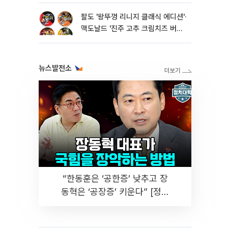
팔도 '왕뚜껑 리니지 클래식 에디션'·
맥도날드 '진주 고추 크림치즈 버거'
외[나왔다 신상]
뉴스발전소
“한동훈은 ‘공한증’ 낮추고 장
동혁은 ‘공장증’ 키운다” [정치
대학]