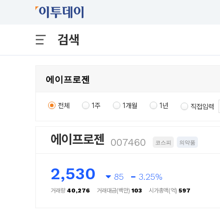
검색
전체
1주
1개월
1년
직접입력
에이프로젠
007460
코스피
의약품
2,530
85
3.25%
거래량
40,276
거래대금(백만)
103
시가총액(억)
597