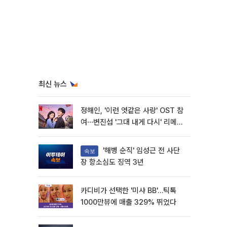
최신 뉴스
정해인, '이런 엿같은 사랑' OST 참
여⋯변진섭 '그대 내게 다시' 리메이
크
'해병 순직' 임성근 전 사단
속보
장 항소심도 징역 3년
카디비가 선택한 '미샤 BB'…틱톡
1000만뷰에 매출 329% 뛰었다