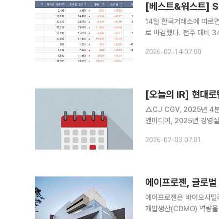
14일 한국거래소에 따르면 
로 마감했다. 전주 대비 343.44포인
57.63% 오른 우진플라
2026-02-14 07:00
시황변동'에 따른 조회공
[오늘의 IR] 현
△CJ CGV, 2025년
앤미디어, 2025년 경영
명 △롯데에너지머티리얼즈,
2026-02-03 07:01
참석 △포스코인터내셔널, 
에이프로젠, 글로벌
에이프로젠은 바이오시밀러
개발생산(CDMO) 역량을