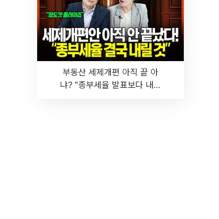
부동산 세제개편 아직 끝 아
냐? "종부세율 발표보다 내릴
것" 장기거주·양도세 전망 I 집
땅지성 I 김인만, 진미윤