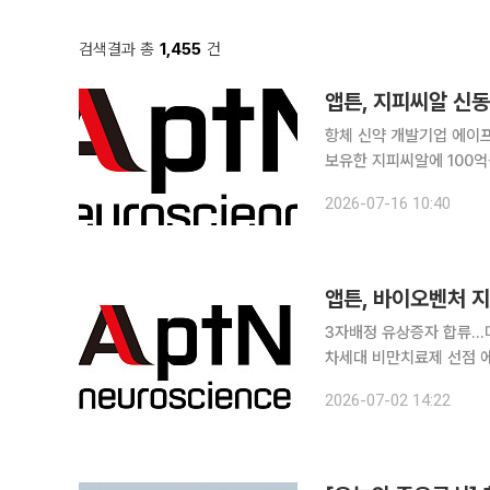
검색결과 총
1,455
건
앱튼, 지피씨알 신동
항체 신약 개발기업 에이프
보유한 지피씨알에 100억
주에 오르며, 양사는 CAR
2026-07-16 10:40
튼은 지피씨알 대표인 신동
앱튼, 바이오벤처 
3자배정 유상증자 합류…미국
차세대 비만치료제 선점 에이프로젠의 자회사 앱튼이 바이오벤처 지피씨알을 인수하며 차세대 면역
항암제 및 비만치료제 파이프라인 선점에 나섰다. 앱
2026-07-02 14:22
자배정 유상증자에 참여해