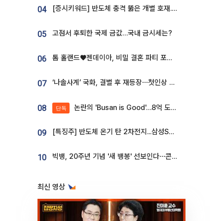
[증시키워드] 반도체 충격 뚫은 개별 호재...포스코퓨처엠·에코프로·한화솔루션 '눈길'
04
고점서 후퇴한 국제 금값…국내 금시세는?
05
톰 홀랜드♥젠데이아, 비밀 결혼 파티 포착⋯호텔 대관비만 9억
06
‘나솔사계’ 국화, 결별 후 재등장⋯첫인상 투표 휩쓸고 ‘인기녀’ 등극
07
논란의 'Busan is Good'…8억 도시브랜드, 용산 대통령실 CI 업체가 수행
08
단독
[특징주] 반도체 온기 탄 2차전지...삼성SDI, 장 초반 7% 넘게 껑충
09
빅뱅, 20주년 기념 '새 뱅봉' 선보인다⋯콘서트 앞두고 팝업 개최
10
최신 영상