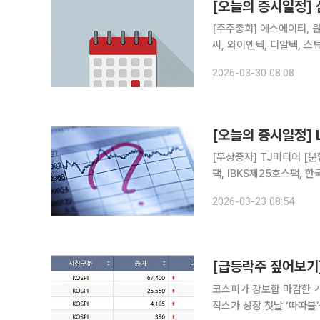
[오늘의 증시일정]
[주주총회] 에스에이티, 
씨, 와이엔텍, 디알텍, 
센, 뉴온, 더라미, 다우데
2026-03-30 08:08
온, 뉴로핏, 아이티엠반도체
[오늘의 증시일정]
[무상증자] TJ미디어 [분
팩, IBKS제25호스팩, 한
온켐텍, 와이엠씨, 중앙에
2026-03-23 08:54
오로스테크놀로지, 링크제
코스피가 강보합 마감한 
직스가 상장 첫날 ‘따따블’을 기록