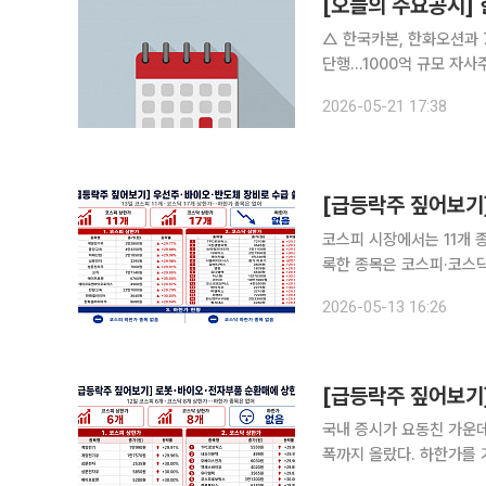
[오늘의 주요공시]
△ 한국카본, 한화오션과 720억 규모 
단행…1000억 규모 자사주도 추가매입 △ 금양, 상장폐지 △ H
자로 공급 △ HD한국조선해양, 암모니아 운반선 6척 1조782억원에 수주 △ 엑시큐어하이트론, 대
2026-05-21 17:38
코스피 시장에서는 11개 
록한 종목은 코스피·코스닥 모두 없었다. 13일 코스피 시장
우, 동양고속, 미래산업,
2026-05-13 16:26
국내 증시가 요동친 가운데
폭까지 올랐다. 하한가를 기록한 종목
를 기록한 종목은 계양전