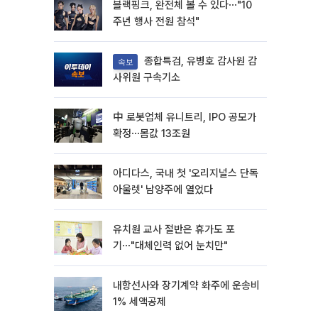
블랙핑크, 완전체 볼 수 있다⋯"10
주년 행사 전원 참석"
종합특검, 유병호 감사원 감
속보
사위원 구속기소
中 로봇업체 유니트리, IPO 공모가
확정⋯몸값 13조원
아디다스, 국내 첫 '오리지널스 단독
아울렛' 남양주에 열었다
유치원 교사 절반은 휴가도 포
기⋯"대체인력 없어 눈치만"
내항선사와 장기계약 화주에 운송비
1% 세액공제