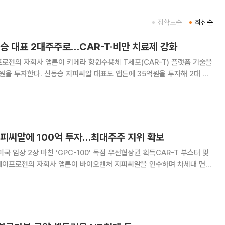
정확도순
최신순
승 대표 2대주주로…CAR-T·비만 치료제 강화
로젠의 자회사 앱튼이 키메라 항원수용체 T세포(CAR-T) 플랫폼 기술을
원을 투자한다. 신동승 지피씨알 대표도 앱튼에 35억원을 투자해 2대 주
-T 플랫폼과 GPR75 기반 비만 치료제 개발 협력을 강화할 계획이다. 앱
승 박사가 35억원을 투자해 앱
지피씨알에 100억 투자…최대주주 지위 확보
 임상 2상 마친 ‘GPC-100’ 독점 우선협상권 획득CAR-T 부스터 및
튼은 지피씨알이 실시하는 100억원 규모의 제3
 최대주주로 등극할 예정이라고 2일 공시