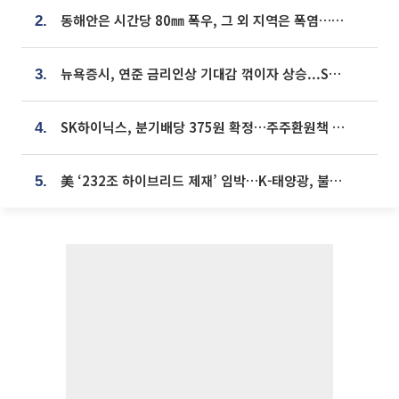
동해안은 시간당 80㎜ 폭우, 그 외 지역은 폭염…‘극과 극 날씨’
2.
뉴욕증시, 연준 금리인상 기대감 꺾이자 상승...S&P500 사상 최고치 [종합]
3.
SK하이닉스, 분기배당 375원 확정…주주환원책 9월로 앞당겨 발표
4.
美 ‘232조 하이브리드 제재’ 임박…K-태양광, 불확실성 털고 날개 다나
5.