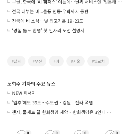
구글, 한국에 'AI 캠퍼스' 여는데⋯날씨 서비스엔 '일본해' 우선 표기
전국 대부분 비...돌풍·천둥·우박까지 동반
전국에 비 소식⋯낮 최고기온 19~23도
‘경험 無도 환영’ 첫 일자리 도전 설명서
#날씨
#우산
#비
#서울
#일교차
노희주 기자의 주요 뉴스
NEW 피서지
'입추'에도 39도⋯수도권ㆍ강원ㆍ전라 폭염
젠지, 풀세트 끝 한화생명 제압⋯한화생명은 3연패 수렁
0
0
0
0