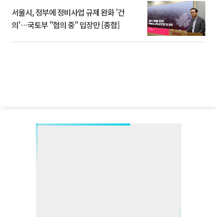
서울시, 정부에 정비사업 규제 완화 '건
의'⋯국토부 "협의 중" 입장만 [종합]