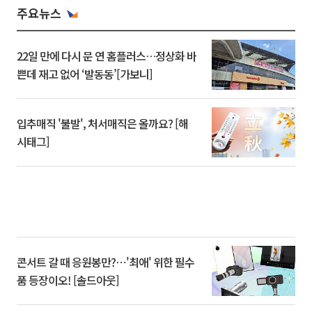
주요뉴스
22일 만에 다시 문 연 홈플러스…정상화 바
쁜데 재고 없어 ‘발동동’[가보니]
입추매직 '불발', 처서매직은 올까요? [해
시태그]
콘서트 갈 때 응원봉만?⋯'최애' 위한 필수
품 등장이오! [솔드아웃]