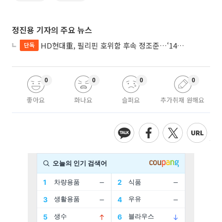
정진용 기자의 주요 뉴스
HD현대重, 필리핀 호위함 후속 정조준…‘14척+α’ 싹쓸이 노린다
단독
0
0
0
0
좋아요
화나요
슬퍼요
추가취재 원해요