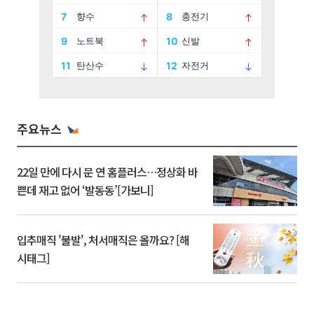
주요뉴스
22일 만에 다시 문 연 홈플러스…정상화 바
쁜데 재고 없어 ‘발동동’[가보니]
입추매직 '불발', 처서매직은 올까요? [해
시태그]