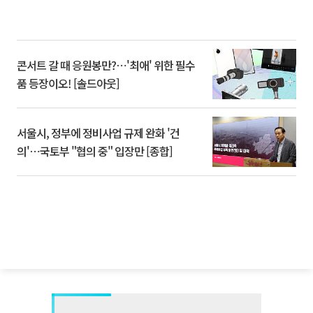
콘서트 갈 때 응원봉만?⋯'최애' 위한 필수
품 등장이오! [솔드아웃]
서울시, 정부에 정비사업 규제 완화 '건
의'⋯국토부 "협의 중" 입장만 [종합]