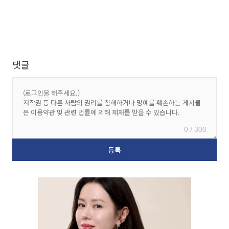
댓글
0 / 300