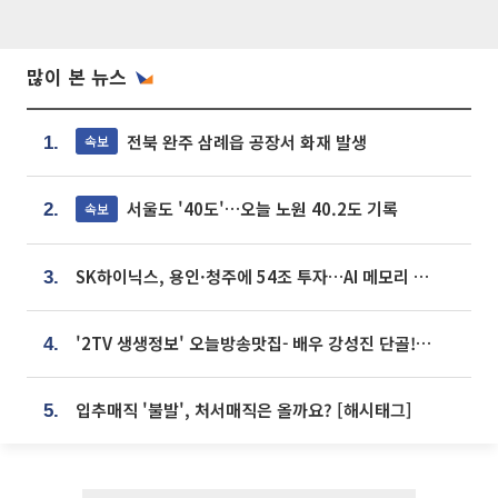
많이 본 뉴스
전북 완주 삼례읍 공장서 화재 발생
속보
1.
서울도 '40도'…오늘 노원 40.2도 기록
속보
2.
SK하이닉스, 용인·청주에 54조 투자…AI 메모리 생산기지 키운다
3.
'2TV 생생정보' 오늘방송맛집- 배우 강성진 단골! 쌀국수ㆍ푸팟퐁 커리 맛집 '블○○○'
4.
입추매직 '불발', 처서매직은 올까요? [해시태그]
5.