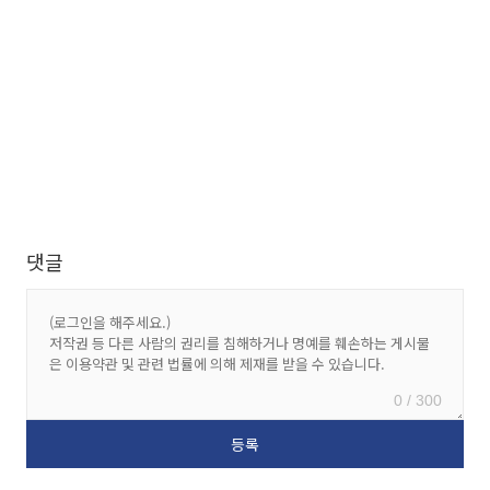
댓글
0 / 300