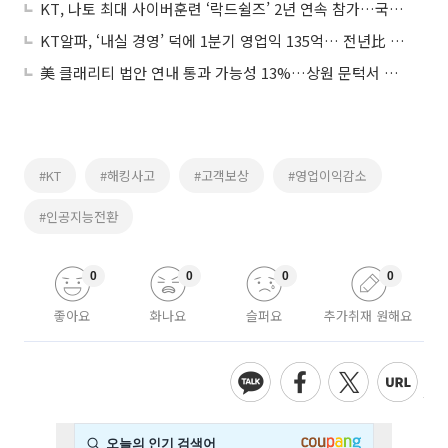
KT, 나토 최대 사이버훈련 ‘락드쉴즈’ 2년 연속 참가…국내 통신사 중 유일
KT알파, ‘내실 경영’ 덕에 1분기 영업익 135억… 전년比 10.5%↑
美 클래리티 법안 연내 통과 가능성 13%…상원 문턱서 제동
#KT
#해킹사고
#고객보상
#영업이익감소
#인공지능전환
0
0
0
0
좋아요
화나요
슬퍼요
추가취재 원해요