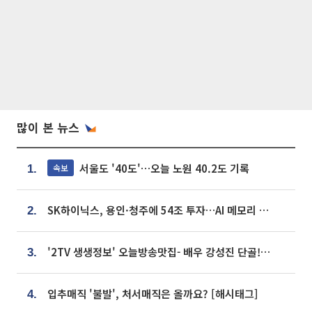
많이 본 뉴스
서울도 '40도'…오늘 노원 40.2도 기록
속보
1.
SK하이닉스, 용인·청주에 54조 투자…AI 메모리 생산기지 키운다
2.
'2TV 생생정보' 오늘방송맛집- 배우 강성진 단골! 쌀국수ㆍ푸팟퐁 커리 맛집 '블○○○'
3.
입추매직 '불발', 처서매직은 올까요? [해시태그]
4.