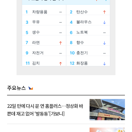
주요뉴스
22일 만에 다시 문 연 홈플러스…정상화 바
쁜데 재고 없어 ‘발동동’[가보니]