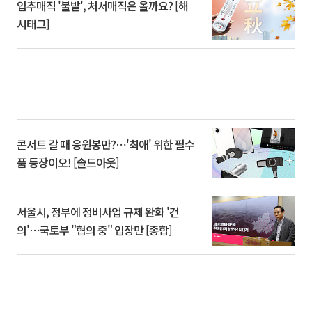
입추매직 '불발', 처서매직은 올까요? [해
시태그]
콘서트 갈 때 응원봉만?⋯'최애' 위한 필수
품 등장이오! [솔드아웃]
서울시, 정부에 정비사업 규제 완화 '건
의'⋯국토부 "협의 중" 입장만 [종합]