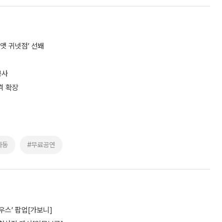
앳 귀넷점’ 선봬
봉사
격 확장
아동
#무료공연
우스’ 팝업[가보니]