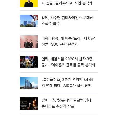
사 선임…클라우드·AI 사업 본격화
법원, 임주현 한미사이언스 부회장
주식 가압류
티웨이항공, 새 이름 '트리니티항공'
첫발…SSC 전략 본격화
엔씨, 게임스컴 2026서 신작 3종
공개…'아이온2' 글로벌 공략 본격화
LG유플러스, 2분기 영업익 3445
억 역대 최대…AIDC가 실적 견인
펄어비스, '붉은사막' 글로벌 영상
콘테스트 수상작 발표