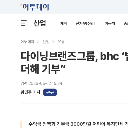
산업
재계
전자/통신/IT
자동차
중
이투데이
산업
유통
다이닝브랜즈그룹, bhc 
더해 기부”
입력 2026-05-12 15:34
황민주 기자
구독
수익금 전액과 기부금 3000만원 어린이 복지단체 