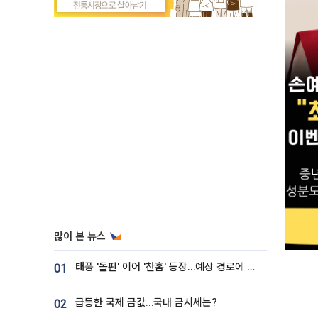
많이 본 뉴스
태풍 '돌핀' 이어 '찬홈' 등장…예상 경로에 한국 '한숨'
01
급등한 국제 금값…국내 금시세는?
02