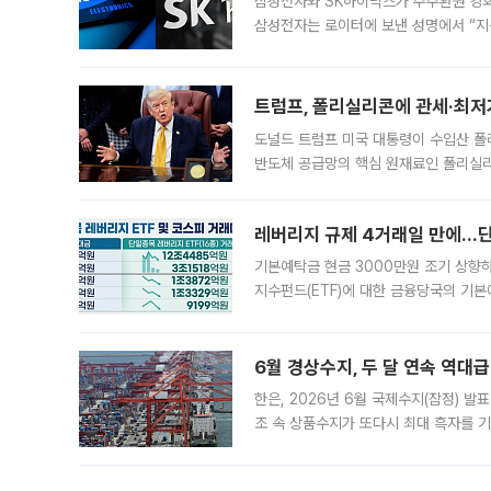
삼성전자와 SK하이닉스가 주주환원 강화 방안 마련에 나설
삼성전자는 로이터에 보낸 성명에서 “지
트럼프, 폴리실리콘에 관세·최저
도널드 트럼프 미국 대통령이 수입산 
반도체 공급망의 핵심 원재료인 폴리실리
로 한국 기업에 미칠 영향에도 관심이 
레버리지 규제 4거래일 만에…단일
기본예탁금 현금 3000만원 조기 상향하
지수펀드(ETF)에 대한 금융당국의 기본
13분의 1수준으로 급감했다. 6일 한국
한 가운데
6월 경상수지, 두 달 연속 역대급
한은, 2026년 6월 국제수지(잠정) 발
조 속 상품수지가 또다시 최대 흑자를 
다. 한국은행이 6일 발표한 '2026년 
집계됐다