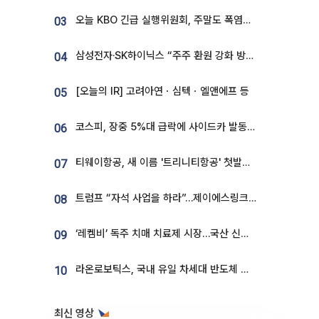
오늘 KBO 긴급 실행위원회, 주말도 폭염취소 될까
03
삼성전자·SK하이닉스 “주주 환원 강화 방안 마련”
04
[오늘의 IR] 고려아연ㆍ심텍ㆍ엘앤에프 등
05
코스피, 장중 5%대 급락에 사이드카 발동…삼성·SK 동반 폭락
06
티웨이항공, 새 이름 '트리니티항공' 첫발…SSC 전략 본격화
07
트럼프 “자석 사업을 하라”…제이에스링크, 비중국 영구자석 공급망 구축 속도
08
‘레켐비’ 독주 치매 치료제 시장…국산 신약 등장하나
09
라온로보틱스, 국내 유일 차세대 반도체 공정 로봇 개발 ‘고객사 테스트 진행’
10
최신 영상