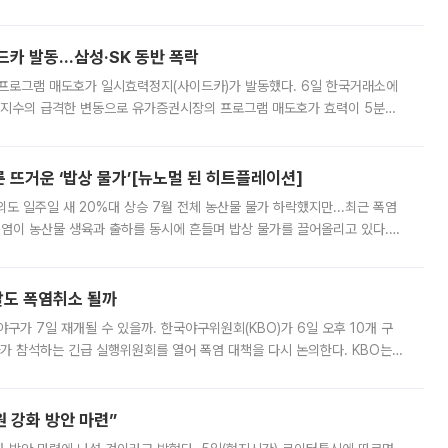
000원에 거래됐다. 거래량은 11주에 불과했으나, 최초 가격 결정이 기존 정
드카 발동…삼성·SK 동반 폭락
 프로그램 매도호가 일시효력정지(사이드카)가 발동했다. 6일 한국거래소에
선물지수의 급격한 변동으로 유가증권시장의 프로그램 매도호가 효력이 5분간
물지수는 전 거래일 종가 대비 52.48포인트(5.04%) 내린 987.24를 기
른 뜨거운 ‘밥상 물가’[뉴노멀 된 히트플레이션]
도 일주일 새 20%대 상승 7월 전체 농산물 물가 하락했지만...최근 폭염
폭염이 농산물 생육과 출하를 동시에 흔들며 밥상 물가를 끌어올리고 있다.
 아니라 오이와 참외, 브로콜리 가격까지 일주일 새 두 자릿수로 뛰었다.
말도 폭염취소 될까
구가 7일 재개될 수 있을까. 한국야구위원회(KBO)가 6일 오후 10개 구
 참석하는 긴급 실행위원회를 열어 폭염 대책을 다시 논의한다. KBO는
서 관람객과 선수단의 안전 위험 상황이 발생했다”며 5∼6일 예정됐던
 강화 방안 마련”