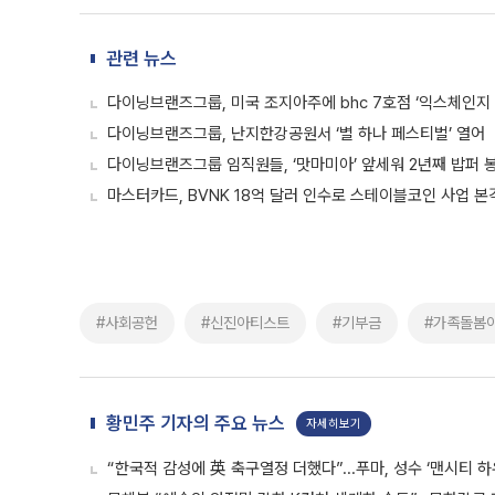
관련 뉴스
다이닝브랜즈그룹, 미국 조지아주에 bhc 7호점 ‘익스체인지 
다이닝브랜즈그룹, 난지한강공원서 ‘별 하나 페스티벌’ 열어
다이닝브랜즈그룹 임직원들, ‘맛마미아’ 앞세워 2년째 밥퍼 
마스터카드, BVNK 18억 달러 인수로 스테이블코인 사업 본
#사회공헌
#신진아티스트
#기부금
#가족돌봄
황민주 기자의 주요 뉴스
자세히보기
“한국적 감성에 英 축구열정 더했다”...푸마, 성수 ‘맨시티 하