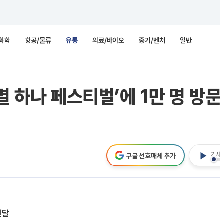
화학
항공/물류
유통
의료/바이오
중기/벤처
일반
‘별 하나 페스티벌’에 1만 명 
기사
구글 선호매체 추가
전달