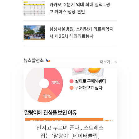
카카오, 2분기 역대 최대 실적…광
고·커머스 성장 견인
삼성서울병원, 스리랑카 의료취약지
서 제25차 해외의료봉사
뉴스발전소
만지고 누르며 푼다…스트레스
잡는 '말랑이' [데이터클립]