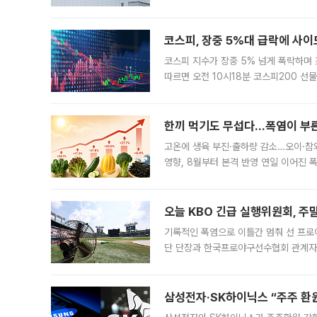
규장 종가보다 29.98% 내린 116만8
규시장과 달
코스피, 장중 5%대 급락에 사이
코스피 지수가 장중 5% 넘게 폭락하며
따르면 오전 10시18분 코스피200 
정지됐다. 발동 시점 당시 코스피200 선
록했다.
한끼 먹기도 무섭다...폭염이 부
고온에 생육 부진·출하량 감소…오이·참외
영향, 8월부터 본격 반영 연일 이어진 
고온에 취약한 시금치와 상추 등 잎채소뿐
오늘 KBO 긴급 실행위원회, 주
기록적인 폭염으로 이틀간 멈춰 선 프로야
단 단장과 한국프로야구선수협회 관계자가
5일 “최근 전국적으로 폭염이 지속되면
KBO리그와
삼성전자·SK하이닉스 “주주 환원