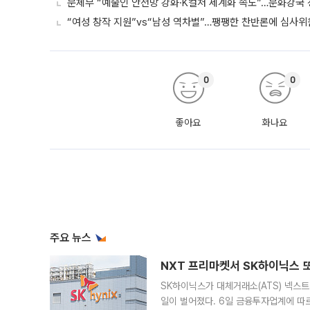
문체부 “예술인 안전망 강화·K컬처 세계화 속도”…문화강국
“여성 창작 지원”vs“남성 역차별”…팽팽한 찬반론에 심사
0
0
좋아요
화나요
주요 뉴스
NXT 프리마켓서 SK하이닉스 또
SK하이닉스가 대체거래소(ATS) 넥스
일이 벌어졌다. 6일 금융투자업계에 따르