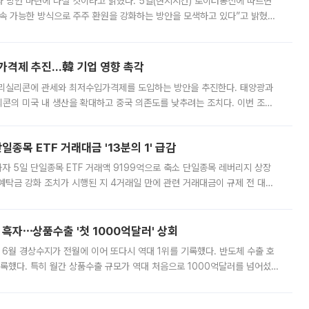
 것이라고 밝혔다. 5일(현지시간) 로이터통신에 따르면
속 가능한 방식으로 주주 환원을 강화하는 방안을 모색하고 있다”고 밝혔다.
그러면서 자세한 내용은 “조만간 공개할 예정”이라고 덧붙였다. SK하이닉스도 로이터에 전달한 성명에서 “연
가격제 추진…韓 기업 영향 촉각
폴리실리콘에 관세와 최저수입가격제를 도입하는 방안을 추진한다. 태양광과
콘의 미국 내 생산을 확대하고 중국 의존도를 낮추려는 조치다. 이번 조처
쏠리고 있다. 5일(현지시간) 블룸버그통신에 따르면 미국 행정부 내에서는
종목 ETF 거래대금 '13분의 1' 급감
자 5일 단일종목 ETF 거래액 9199억으로 축소 단일종목 레버리지 상장
예탁금 강화 조치가 시행된 지 4거래일 만에 관련 거래대금이 규제 전 대비
거래소에 따르면 전날 코스피 시장 전체 거래대금은 25조2129억원을 기록
 흑자⋯상품수출 '첫 1000억달러' 상회
표 6월 경상수지가 전월에 이어 또다시 역대 1위를 기록했다. 반도체 수출 호
기록했다. 특히 월간 상품수출 규모가 역대 처음으로 1000억달러를 넘어섰
6월 국제수지(잠정)'에 따르면 6월 경상수지는 497억3000만달러 흑자로