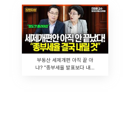
부동산 세제개편 아직 끝 아
냐? "종부세율 발표보다 내릴
것" 장기거주·양도세 전망 I 집
땅지성 I 김인만, 진미윤