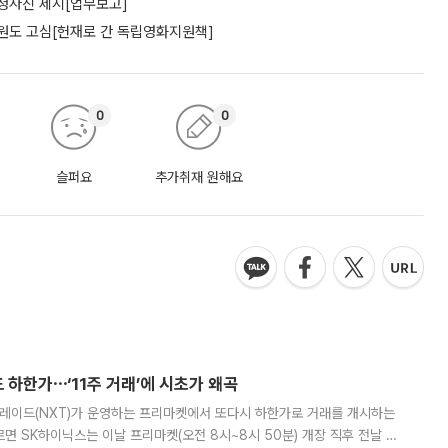
 청사진 제시[업무보고]
위원도 고심[헌재로 간 독립영화지원책]
0
0
슬퍼요
추가취재 원해요
 하한가⋯‘11주 거래’에 시초가 왜곡
트레이드(NXT)가 운영하는 프리마켓에서 또다시 하한가로 거래를 개시하는
면 SK하이닉스는 이날 프리마켓(오전 8시~8시 50분) 개장 직후 전날 정