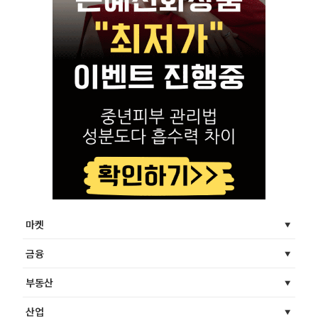
마켓
금융
부동산
산업