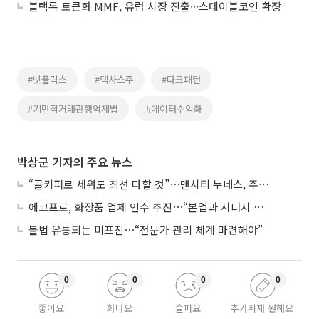
블랙록 토큰화 MMF, 유럽 시장 진출∙∙∙스테이블코인 확장
#넷플릭스
#텍사스주
#다크패턴
#기만적거래관행억제법
#데이터수익화
박상군 기자의 주요 뉴스
“골키퍼로 세워도 최선 다할 것”⋯맨시티 누네스, 주전 경쟁 각오
에코프로, 화장품 업체 인수 추진⋯“본업과 시너지 부족”
불법 유통되는 미프진⋯“전문가 관리 체계 마련해야”
0
0
0
0
좋아요
화나요
슬퍼요
추가취재 원해요