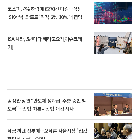
코스피, 4% 하락에 6270선 마감…삼전
·SK하닉 '와르르' 각각 6%·10%대 급락
ISA 계좌, 5년마다 깨라고요? [이슈크래
커]
김정관 장관 “반도체 성과급, 주총 승인 받
도록”…상법·자본시장법 개정 시사
세금 꺼낸 정부에…오세훈 서울시장 “집값
해법은 공급” [종합]