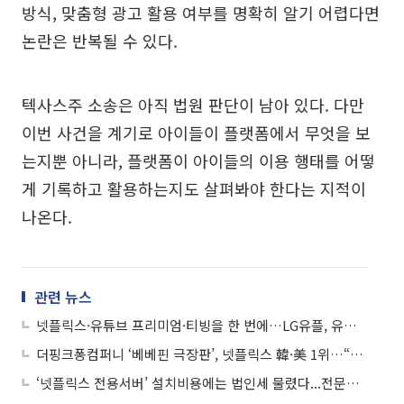
방식, 맞춤형 광고 활용 여부를 명확히 알기 어렵다면
논란은 반복될 수 있다.
텍사스주 소송은 아직 법원 판단이 남아 있다. 다만
이번 사건을 계기로 아이들이 플랫폼에서 무엇을 보
는지뿐 아니라, 플랫폼이 아이들의 이용 행태를 어떻
게 기록하고 활용하는지도 살펴봐야 한다는 지적이
나온다.
관련 뉴스
넷플릭스·유튜브 프리미엄·티빙을 한 번에…LG유플, 유독 ‘더블스트리밍 연간권’ 혜택
더핑크퐁컴퍼니 ‘베베핀 극장판’, 넷플릭스 韓·美 1위…“시즌5 공개해 글로벌 IP 파워↑”
‘넷플릭스 전용서버’ 설치비용에는 법인세 물렸다...전문가 ”정교한 과세논리 세워야”