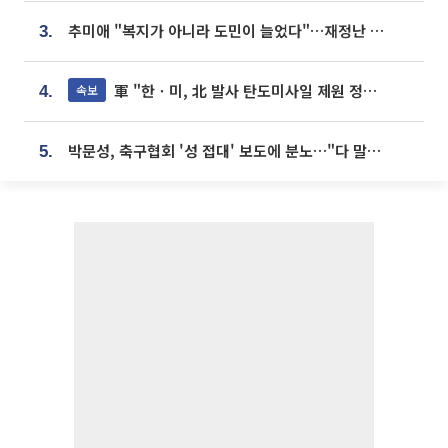
추미애 "복지가 아니라 도민이 늘었다"…재정난 책임론 정면돌파
3.
軍 "한ㆍ미, 北 발사 탄도미사일 제원 정밀분석 중"
속보
4.
박문성, 축구협회 '성 접대' 보도에 분노…"다 말아먹으려고 작정했나"
5.