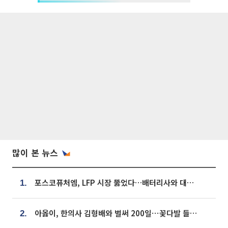
많이 본 뉴스
포스코퓨처엠, LFP 시장 뚫었다…배터리사와 대규모 장기 공급 합의
1.
아옳이, 한의사 김형배와 벌써 200일⋯꽃다발 들고 "프러포즈 아냐"
2.