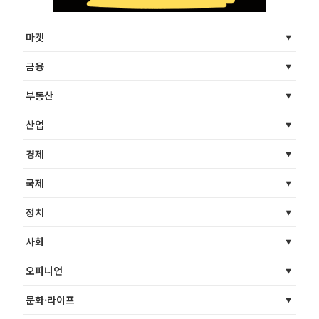
마켓
금융
부동산
산업
경제
국제
정치
사회
오피니언
문화·라이프