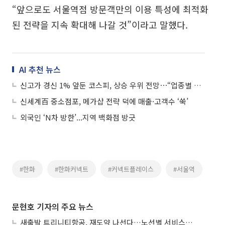
“앞으로도 서울역점 방문객만의 이용 특성에 최적화
된 전략을 지속 확대해 나갈 것”이라고 말했다.
AI 추천 뉴스
신고가 경신 1% 앞둔 코스피, 상승 우위 전망⋯“업종별 차별화 장세 연출”
신세계百 중소점포, 메가샵 전략 덕에 매출·고객수 ‘쑥’
외국인 ‘N차 방한’...지역 백화점 방긋
#한화
#한화커넥트
#커넥트플레이스
#서울역
문현호 기자의 주요 뉴스
새출발 트리니티항공, 재도약 나선다…노선별 서비스 차별화