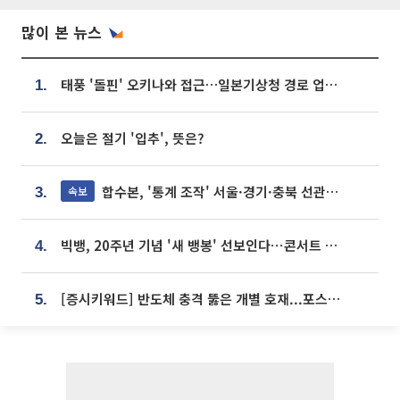
많이 본 뉴스
태풍 '돌핀' 오키나와 접근…일본기상청 경로 업데이트
1.
오늘은 절기 '입추', 뜻은?
2.
합수본, '통계 조작' 서울·경기·충북 선관위 등 추가 압수수색
속보
3.
빅뱅, 20주년 기념 '새 뱅봉' 선보인다⋯콘서트 앞두고 팝업 개최
4.
[증시키워드] 반도체 충격 뚫은 개별 호재...포스코퓨처엠·에코프로·한화솔루션 '눈길'
5.