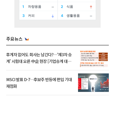
주요뉴스
후계자 없어도 회사는 남긴다?…‘제3자 승
계’ 시험대 오른 中企 현장 [기업승계 대전
환]
MSCI 발표 D-7…후보주 반등에 편입 기대
재점화