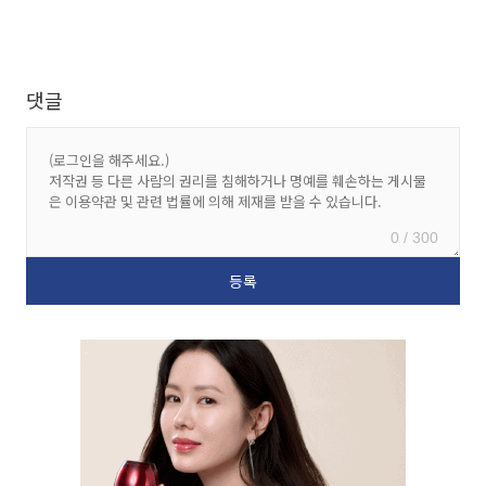
댓글
0 / 300