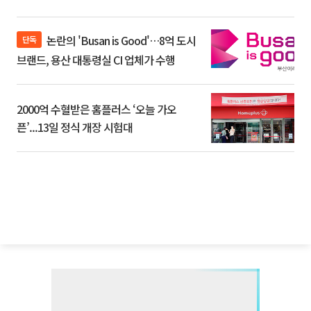
논란의 'Busan is Good'…8억 도시
단독
브랜드, 용산 대통령실 CI 업체가 수행
2000억 수혈받은 홈플러스 ‘오늘 가오
픈’...13일 정식 개장 시험대