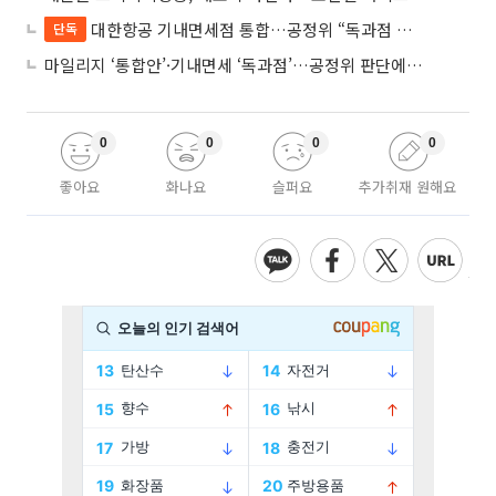
대한항공 기내면세점 통합…공정위 “독과점 여부 따진다”
단독
마일리지 ‘통합안’·기내면세 ‘독과점’…공정위 판단에 쏠린 눈
0
0
0
0
좋아요
화나요
슬퍼요
추가취재 원해요