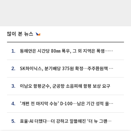
많이 본 뉴스
동해안은 시간당 80㎜ 폭우, 그 외 지역은 폭염…‘극과 극 날씨’
1.
SK하이닉스, 분기배당 375원 확정…주주환원책 9월로 앞당겨 발표
2.
이남오 함평군수, 군공항 소음피해 함평 보상 요구
3.
'개편 전 마지막 수능' D-100⋯남은 기간 성적 올릴 전략은
4.
효율·AI 더했다…더 강하고 알뜰해진 ‘더 뉴 그랜저 하이브리드’ [ET의 모빌리티]
5.