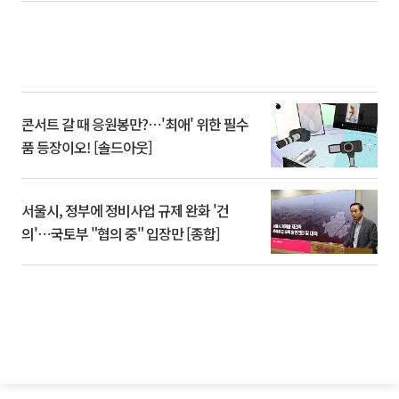
콘서트 갈 때 응원봉만?⋯'최애' 위한 필수
품 등장이오! [솔드아웃]
서울시, 정부에 정비사업 규제 완화 '건
의'⋯국토부 "협의 중" 입장만 [종합]