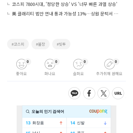
코스피 7800시대, '정당한 상승' VS '너무 빠른 과열 상승'
美 클래리티 법안 연내 통과 가능성 13%…상원 문턱서 제동
#코스피
#불장
#빚투
0
0
0
0
좋아요
화나요
슬퍼요
추가취재 원해요