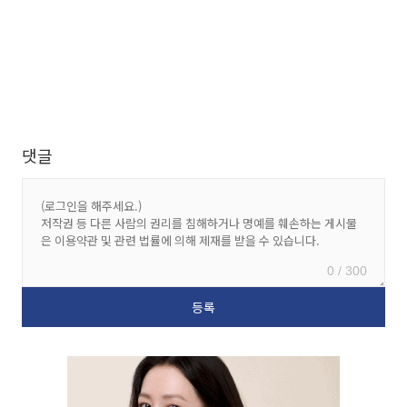
댓글
0 / 300