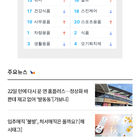
주요뉴스
22일 만에 다시 문 연 홈플러스…정상화 바
쁜데 재고 없어 ‘발동동’[가보니]
입추매직 '불발', 처서매직은 올까요? [해
시태그]