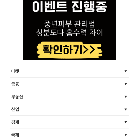
마켓
금융
부동산
산업
경제
국제