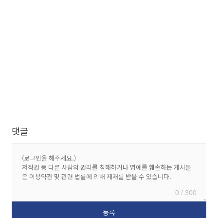
댓글
0 / 300