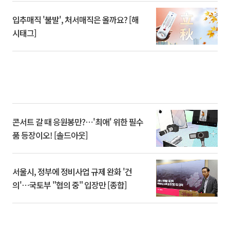
입추매직 '불발', 처서매직은 올까요? [해
시태그]
콘서트 갈 때 응원봉만?⋯'최애' 위한 필수
품 등장이오! [솔드아웃]
서울시, 정부에 정비사업 규제 완화 '건
의'⋯국토부 "협의 중" 입장만 [종합]