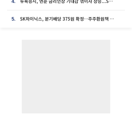
뉴욕증시, 연준 금리인상 기대감 꺾이자 상승...S&P500 사상 최고치 [종합]
4.
SK하이닉스, 분기배당 375원 확정…주주환원책 9월로 앞당겨 발표
5.