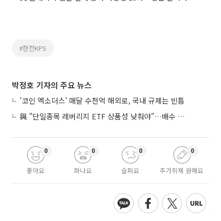
#한전KPS
박정호 기자의 주요 뉴스
'코인 엑소더스' 매달 수천억 해외로, 국내 규제는 빈틈
與 "단일종목 레버리지 ETF 상품성 낮춰야"…배수 조정안도 거론
0
0
0
0
좋아요
화나요
슬퍼요
추가취재 원해요