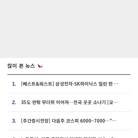
많이 본 뉴스
[베스트&워스트] 삼성전자·SK하이닉스 밀린 한 주…상상인증권은 85% 급등
1.
35도 안팎 무더위 이어져…전국 곳곳 소나기 [오늘 날씨]
2.
[주간증시전망] 다음주 코스피 6000~7000⋯“外人 수급은 정책이 변수”
3.