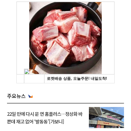
주요뉴스
22일 만에 다시 문 연 홈플러스…정상화 바
쁜데 재고 없어 ‘발동동’[가보니]