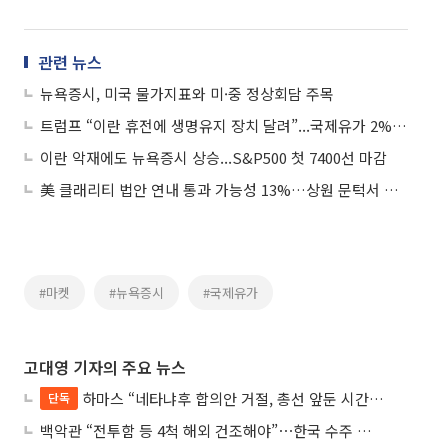
관련 뉴스
뉴욕증시, 미국 물가지표와 미·중 정상회담 주목
트럼프 “이란 휴전에 생명유지 장치 달려”...국제유가 2%대 상승
이란 악재에도 뉴욕증시 상승...S&P500 첫 7400선 마감
美 클래리티 법안 연내 통과 가능성 13%…상원 문턱서 제동
#마켓
#뉴욕증시
#국제유가
고대영 기자의 주요 뉴스
하마스 “네타냐후 합의안 거절, 총선 앞둔 시간 끌기”
단독
백악관 “전투함 등 4척 해외 건조해야”⋯한국 수주 기대