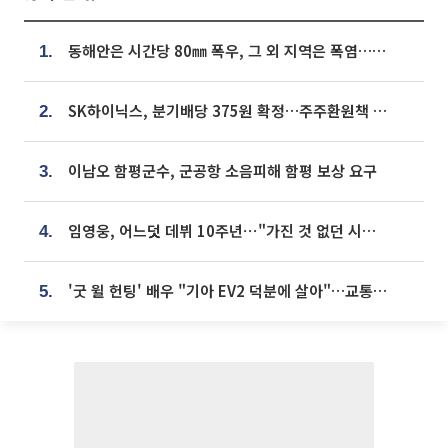
동해안은 시간당 80㎜ 폭우, 그 외 지역은 폭염…‘극과 극 날씨’
1.
SK하이닉스, 분기배당 375원 확정…주주환원책 9월로 앞당겨 발표
2.
이남오 함평군수, 군공항 소음피해 함평 보상 요구
3.
임영웅, 어느덧 데뷔 10주년⋯"가진 것 없던 시절, 내 앞엔 20명의 팬뿐"
4.
'굿 윌 헌팅' 배우 "기아 EV2 덕분에 살아"…교통사고 후 안전성 극찬
5.