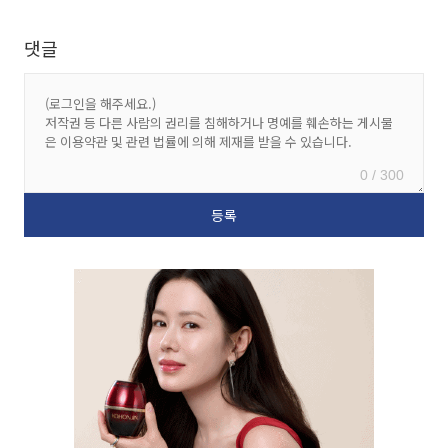
댓글
0 / 300