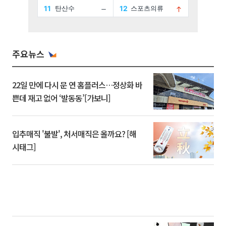
주요뉴스
22일 만에 다시 문 연 홈플러스…정상화 바
쁜데 재고 없어 ‘발동동’[가보니]
입추매직 '불발', 처서매직은 올까요? [해
시태그]