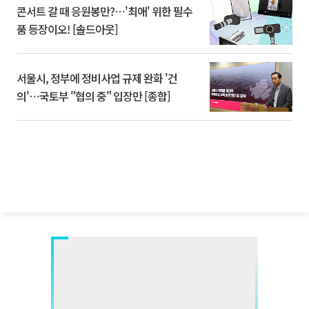
콘서트 갈 때 응원봉만?⋯'최애' 위한 필수
품 등장이오! [솔드아웃]
서울시, 정부에 정비사업 규제 완화 '건
의'⋯국토부 "협의 중" 입장만 [종합]