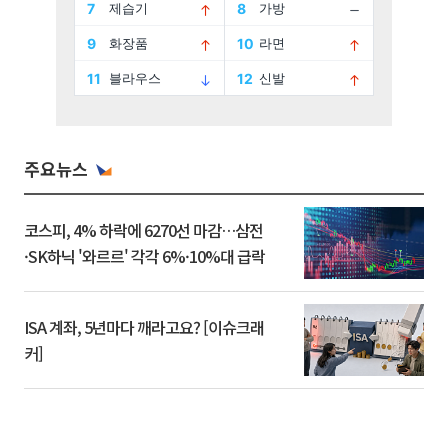
주요뉴스
코스피, 4% 하락에 6270선 마감…삼전
·SK하닉 '와르르' 각각 6%·10%대 급락
ISA 계좌, 5년마다 깨라고요? [이슈크래
커]