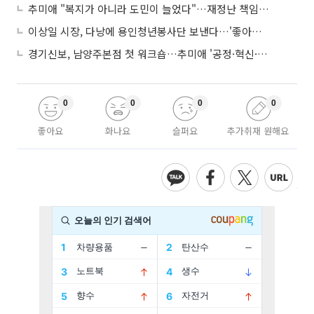
추미애 "복지가 아니라 도민이 늘었다"…재정난 책임론 정면돌파
이상일 시장, 다낭에 용인청년봉사단 보낸다…'좋아용 거리' 만든다
경기신보, 남양주본점 첫 워크숍…추미애 '공정·혁신·포용' 전면 반영
0
0
0
0
좋아요
화나요
슬퍼요
추가취재 원해요