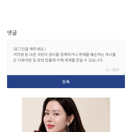
댓글
0 / 300