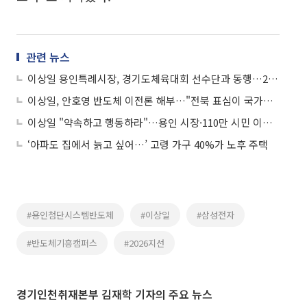
관련 뉴스
이상일 용인특례시장, 경기도체육대회 선수단과 동행…26개 종목 485명 총력전
이상일, 안호영 반도체 이전론 해부…"전북 표심이 국가산업 볼모 잡았다"
이상일 "약속하고 행동하라"…용인 시장·110만 시민 이틀 연속 정부 정조준
‘아파도 집에서 늙고 싶어…’ 고령 가구 40%가 노후 주택
#용인첨단시스템반도체
#이상일
#삼성전자
#반도체기흥캠퍼스
#2026지선
경기인천취재본부 김재학 기자의 주요 뉴스