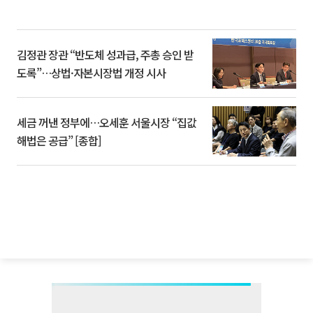
김정관 장관 “반도체 성과급, 주총 승인 받
도록”…상법·자본시장법 개정 시사
세금 꺼낸 정부에…오세훈 서울시장 “집값
해법은 공급” [종합]