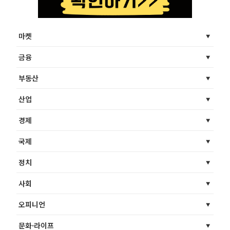
마켓
금융
부동산
산업
경제
국제
정치
사회
오피니언
문화·라이프