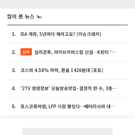
많이 본 뉴스
ISA 계좌, 5년마다 깨라고요? [이슈크래커]
1.
실리콘투, 라이브커머스팀 신설…K뷰티 ‘글로벌 판매망’ 확대[K뷰티 라방戰]
단독
2.
코스피 4.58% 하락, 환율 1420원대 [포토]
3.
'2TV 생생정보' 오늘방송맛집- 결정적 한 수, 3종 메밀면! 메밀 소바 맛집 '의○○○○'
4.
포스코퓨처엠, LFP 시장 뚫었다…배터리사와 대규모 장기 공급 합의
5.