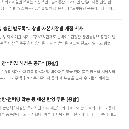
 전액 비과세일반 ISA는 최장 5년…손익통산·과세이연 단절미사용 납입 한도
납입액 10% 소득공제…“10% 환급”은 아냐 “오랫동안 운용하라더니 이제
 ‘만능 절세 통장’으로 불리는 개인종합자산관리계좌(ISA)가 두 갈래로 개
주총 승인 받도록”…상법·자본시장법 개정 시사
닌 투자 이어갈 시기” “주52시간제도 손봐야” 김정관 산업통상부 장관이 반
 수준 이상은 주주총회 승인을 거치는 방안을 검토할 필요가 있다고 밝혔다.
배구조와 주주권 강화 논의가 이어지는 가운데, 핵심 연구인력에 대한
 “집값 해법은 공급” [종합]
안” 우려재개발·재건축 활성화 및 비아파트 공급 확대 촉구 정부와 서울시의
정부가 고가주택과 비거주 1주택자 등의 세 부담을 높여 수요를 억제하는 카
키울 것이라며 세금이 아닌 공급이 근본적인 처방이라고 전면 반박했다.
방·전력망 확충 등 예산 반영 주문 [종합]
과 관련해 "사실상 국가적인 기후 재난"이라며 취약계층 보호와 야외 노동자
정력을 총동원하라고 지시했다. 아울러 반복되는 극한 기후에 대비해 폭염 대응
영하는 방안도 검토하라고 주문했다. 이 대통령은 이날 폭염·가뭄 대