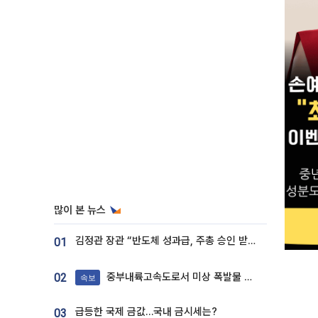
많이 본 뉴스
김정관 장관 “반도체 성과급, 주총 승인 받도록”…상법·자본시장법 개정 시사
01
중부내륙고속도로서 미상 폭발물 발견
02
속보
급등한 국제 금값…국내 금시세는?
03