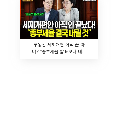
부동산 세제개편 아직 끝 아
냐? "종부세율 발표보다 내릴
것" 장기거주·양도세 전망 I 집
땅지성 I 김인만, 진미윤