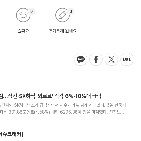
0
0
슬퍼요
추가취재 원해요
감…삼전·SK하닉 '와르르' 각각 6%·10%대 급락
삼성전자와 SK하이닉스가 급락하면서 지수가 4% 넘게 하락했다. 6일 한국거
비 301.88포인트(4.58%) 내린 6296.38에 장을 마감했다. 전장보다
스피는 장중 한때 6550.94까지 오르기도 했으나 6238.32까지 밀리기도 했
[이슈크래커]