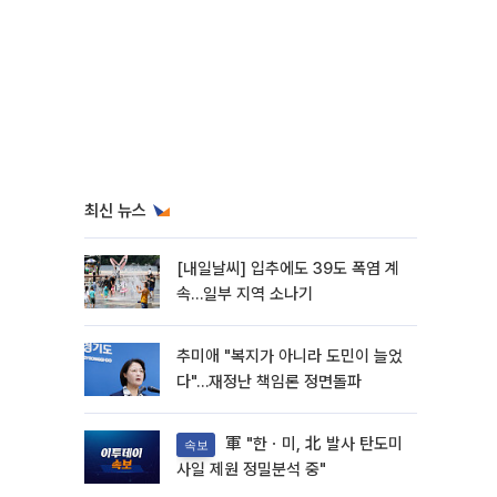
최신 뉴스
[내일날씨] 입추에도 39도 폭염 계
속…일부 지역 소나기
추미애 "복지가 아니라 도민이 늘었
다"…재정난 책임론 정면돌파
軍 "한ㆍ미, 北 발사 탄도미
속보
사일 제원 정밀분석 중"