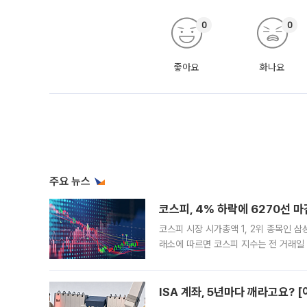
0
0
좋아요
화나요
주요 뉴스
코스피, 4% 하락에 6270선 마
코스피 시장 시가총액 1, 2위 종목인 
래소에 따르면 코스피 지수는 전 거래일 대
1.81% 내린 6478.75에 출발한 코
다. 이날 오전
ISA 계좌, 5년마다 깨라고요? 