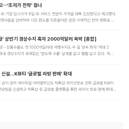
예고⋯‘초저가 전략’ 접나
 AI 기업 딥시크가 6일 AI 서비스 전반의 가격을 대폭 인상한다고 예고했다.
 경쟁사들을 압박하며 시장 판도를 뒤흔들어온 만큼 이례적인 전략 변화로 평
 이날 공지를 통해 구체적인 인상 폭은 공개하지 않았지만 상당한 수
' 상반기 경상수지 흑자 2000억달러 육박 [종합]
급'⋯상품수출도 첫 1000억달러대 여행수지도 두 달 연속 흑자 '역대 2
국내 경상수지가 유례없는 '반도체 수출' 날개를 달고 훨훨 날고 있다. 역대
경상수지 뿐 아니라 상반기 경상수지 흑자도 2000억달러에 근접하며 사상 최
신설…K뷰티 ‘글로벌 라방 판매’ 확대
터 손익 관리 에이피알·닥터멜락신도 틱톡샵 라이브방송 강화 글로벌 K뷰티
담팀을 신설하고 틱톡샵 등 글로벌 플랫폼을 통한 라이브 방송 판매 확대에
급하는 데서 한발 더 나아가 방송 기획과 상품 구성, 출연자 섭외, 손익