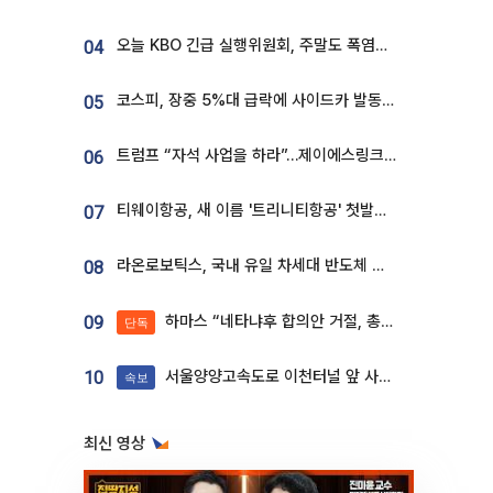
오늘 KBO 긴급 실행위원회, 주말도 폭염취소 될까
04
코스피, 장중 5%대 급락에 사이드카 발동…삼성·SK 동반 폭락
05
트럼프 “자석 사업을 하라”…제이에스링크, 비중국 영구자석 공급망 구축 속도
06
티웨이항공, 새 이름 '트리니티항공' 첫발…SSC 전략 본격화
07
라온로보틱스, 국내 유일 차세대 반도체 공정 로봇 개발 ‘고객사 테스트 진행’
08
하마스 “네타냐후 합의안 거절, 총선 앞두고 시간 끌기”
09
단독
서울양양고속도로 이천터널 앞 사고 발생
10
속보
최신 영상