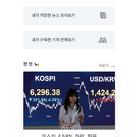
내가 저장한 뉴스 모아보기
내가 구독한 기자 전체보기
한 컷
코스피 4.58% 하락, 환율