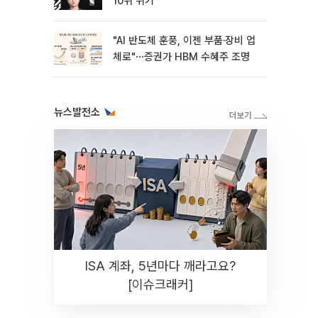
10위 위기
"AI 반도체 훈풍, 이젠 부품·장비 업
체로"⋯증권가 HBM 수혜주 조명
뉴스발전소
ISA 계좌, 5년마다 깨라고요?
[이슈크래커]