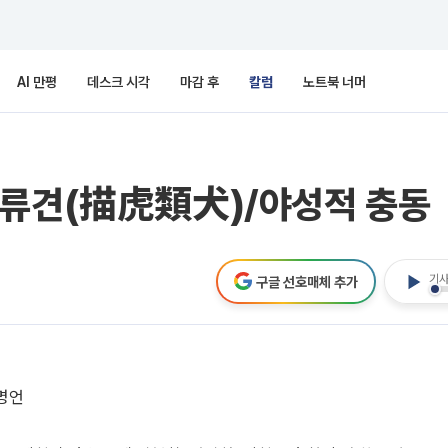
AI 만평
데스크 시각
마감 후
칼럼
노트북 너머
호류견(描虎類犬)/야성적 충동
기사
구글 선호매체 추가
명언