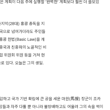
은 계획이 다음 주에 실행할 ‘완벽한’ 계획보다 훨씬 더 쓸모있
지막(28대) 홍콩 총독을 지
중국으로 넘어가더라도 주민들
콩 헌법(Basic Law)을 개
 중국과 친중파의 노골적인 비
럽 위원회 위원 등을 거쳐 현
로 있다. 오늘은 그의 생일.
압하고 국가 기반 확립에 큰 공을 세운 마원(馬援) 장군이 조카
람들과 자주 다툴 뿐 아니라 불량배하고도 어울려 그의 속을 썩이