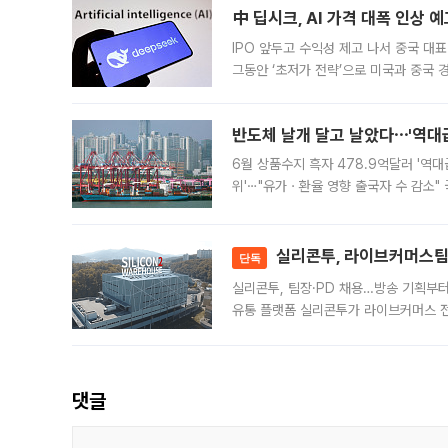
中 딥시크, AI 가격 대폭 인상 
IPO 앞두고 수익성 제고 나서 중국 대표
그동안 ‘초저가 전략’으로 미국과 중국
가된다. 블룸버그통신에 따르면 딥시크는
반도체 날개 달고 날았다⋯'역대급
6월 상품수지 흑자 478.9억달러 '역대
위'⋯"유가ㆍ환율 영향 출국자 수 감소" 
급 수출 호조가 매달 이어지면서 6월 
대 기
실리콘투, 라이브커머스팀 
단독
실리콘투, 팀장·PD 채용…방송 기획부
유통 플랫폼 실리콘투가 라이브커머스 전
나섰다. 국내 화장품을 해외 유통망에 공
댓글