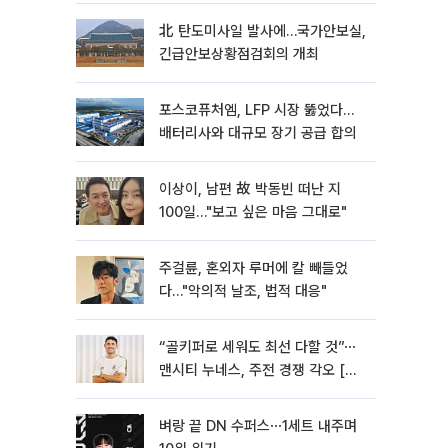
北 탄도미사일 발사에…국가안보실,
긴급안보상황점검회의 개최
포스코퓨처엠, LFP 시장 뚫었다…
배터리사와 대규모 장기 공급 합의
이상이, 남편 故 박동빈 떠난 지
100일…"보고 싶은 마음 그대로"
주걸륜, 혼외자 루머에 칼 빼들었
다…"악의적 날조, 법적 대응"
“골키퍼로 세워도 최선 다할 것”⋯
맨시티 누네스, 주전 경쟁 각오 [인
터뷰]
벼랑 끝 DN 수퍼스⋯1세트 내주며