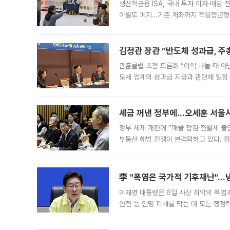
생산적금융 ISA, 국내 투자 이자·배당
이월도 폐지…기존 계좌까지 적용청년형 
는 5년마다 계좌를 해지하라는 건가요?”
편을
김정관 장관 “반도체 성과급, 
관훈클럽 초청 토론회 “이익 나눌 때 아
도체 업계의 성과급 지급과 관련해 일정
최근 상법·자본시장법 개정으로 기업 지
세금 꺼낸 정부에…오세훈 서울시장
정부 세제 개편에 “매물 잠김·전월세 불
부동산 해법 전쟁이 본격화하고 있다. 
드를 꺼내자 서울시는 전·월세 부담만 
李 "폭염은 국가적 기후재난"…냉
이재명 대통령은 6일 사상 최악의 폭염
안전 등 인명 피해를 막는 데 모든 행
인프라 확충 계획을 내년도 예산안에 반