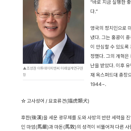
“바로 지금 실행한 좋
다.”
영국의 정치인으로 마
냈다. 그는 홍콩이 
이 안심할 수 있도록 홍
정했다. 그의 개혁은
난을 받았다. 이후 유
▲조성권 이투데이피엔씨 미래설계연구원
재 옥스퍼드대 총장으
장
1944~.
☆ 고사성어 / 묘호류견(描虎類犬)
후한(後漢)을 세운 광무제를 도와 사방의 반란 세력을 진
인 마엄(馬嚴)과 마돈(馬敦)의 성격이 비뚤어져 다른 사