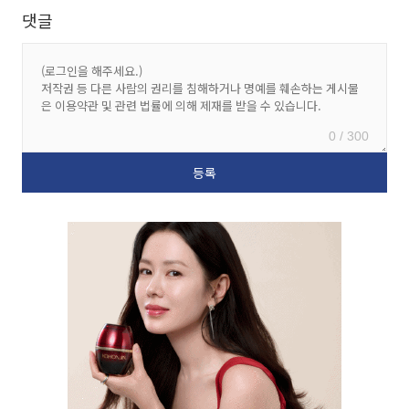
댓글
0 / 300