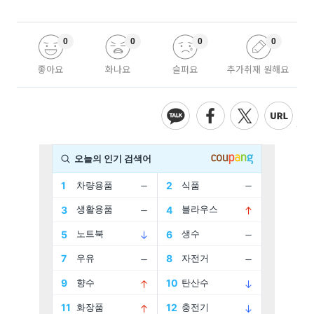
0
0
0
0
좋아요
화나요
슬퍼요
추가취재 원해요