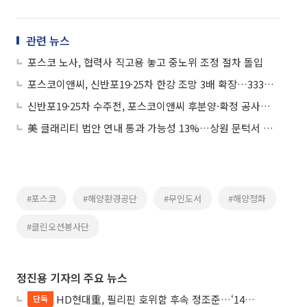
관련 뉴스
포스코 노사, 협력사 직고용 놓고 중노위 조정 절차 돌입
포스코이앤씨, 신반포19·25차 한강 조망 3배 확장…333m 초광폭 프리미엄
신반포19·25차 수주전, 포스코이앤씨 후분양·확정 공사비로 조합원 부담 '제로' 도전
美 클래리티 법안 연내 통과 가능성 13%…상원 문턱서 제동
#포스코
#해양환경공단
#무인도서
#해양정화
#클린오션봉사단
정진용 기자의 주요 뉴스
HD현대重, 필리핀 호위함 후속 정조준…‘14척+α’ 싹쓸이 노린다
단독