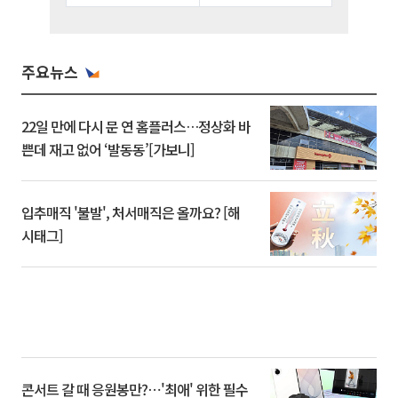
주요뉴스
22일 만에 다시 문 연 홈플러스…정상화 바
쁜데 재고 없어 ‘발동동’[가보니]
입추매직 '불발', 처서매직은 올까요? [해
시태그]
콘서트 갈 때 응원봉만?⋯'최애' 위한 필수