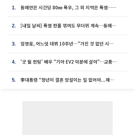
동해안은 시간당 80㎜ 폭우, 그 외 지역은 폭염…‘극과 극 날씨’
1.
[내일 날씨] 폭염 한풀 꺾여도 무더위 계속⋯동해안 이틀 연속 비
2.
임영웅, 어느덧 데뷔 10주년⋯"가진 것 없던 시절, 내 앞엔 20명의 팬뿐"
3.
'굿 윌 헌팅' 배우 "기아 EV2 덕분에 살아"…교통사고 후 안전성 극찬
4.
李대통령 “청년이 결혼 망설이는 일 없어야...제도상 불이익 조사”
5.