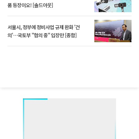
품 등장이오! [솔드아웃]
서울시, 정부에 정비사업 규제 완화 '건
의'⋯국토부 "협의 중" 입장만 [종합]