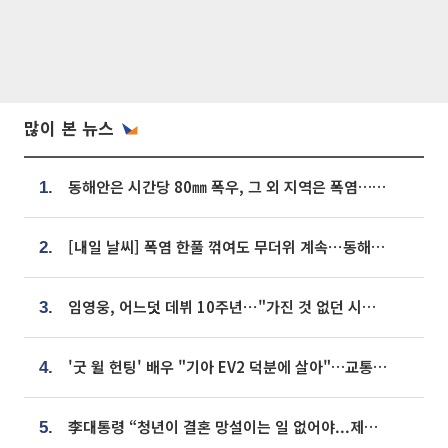
많이 본 뉴스
동해안은 시간당 80㎜ 폭우, 그 외 지역은 폭염…‘극과 극 날씨’
1.
[내일 날씨] 폭염 한풀 꺾여도 무더위 계속⋯동해안 이틀 연속 비
2.
임영웅, 어느덧 데뷔 10주년⋯"가진 것 없던 시절, 내 앞엔 20명의 팬뿐"
3.
'굿 윌 헌팅' 배우 "기아 EV2 덕분에 살아"…교통사고 후 안전성 극찬
4.
李대통령 “청년이 결혼 망설이는 일 없어야...제도상 불이익 조사”
5.