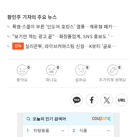
황민주 기자의 주요 뉴스
폭염·스콜이 부른 ‘인도어 호캉스’ 열풍…체류형 패키지 뜬다
“보기만 하는 광고 끝“…화장품업계, SNS 홍보도 ‘참여형 콘텐츠’로 변모
실리콘투, 라이브커머스팀 신설…K뷰티 ‘글로벌 판매망’ 확대
단독
0
0
0
0
좋아요
화나요
슬퍼요
추가취재 원해요