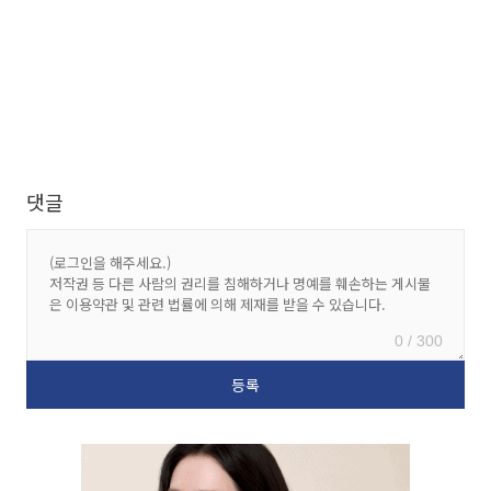
댓글
0 / 300