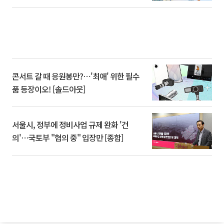
콘서트 갈 때 응원봉만?⋯'최애' 위한 필수
품 등장이오! [솔드아웃]
서울시, 정부에 정비사업 규제 완화 '건
의'⋯국토부 "협의 중" 입장만 [종합]