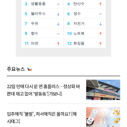
주요뉴스
22일 만에 다시 문 연 홈플러스…정상화 바
쁜데 재고 없어 ‘발동동’[가보니]
입추매직 '불발', 처서매직은 올까요? [해
시태그]