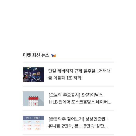
마켓 최신 뉴스
단일 레버리지 규제 일주일…거래대
금 이틀째 1조 하회
[오늘의 주요공시] SK하이닉스
·HLB·진에어·포스코홀딩스·네이버·
대우건설 등
[급등락주 짚어보기] 상상인증권ㆍ
유니켐 2연속, 본느 6연속 ‘상한
가’⋯M&A 훈풍 분 증시