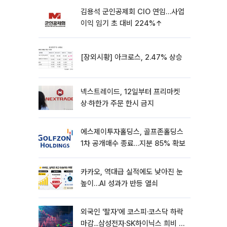
김용석 군인공제회 CIO 연임…사업
이익 임기 초 대비 224%↑
[장외시황] 아크로스, 2.47% 상승
넥스트레이드, 12일부터 프리마켓
상·하한가 주문 한시 금지
에스제이투자홀딩스, 골프존홀딩스
1차 공개매수 종료…지분 85% 확보
카카오, 역대급 실적에도 낮아진 눈
높이…AI 성과가 반등 열쇠
외국인 '팔자'에 코스피·코스닥 하락
마감...삼성전자·SK하이닉스 희비 갈