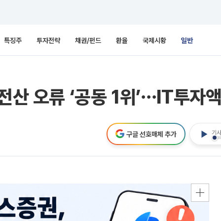
특징주
투자전략
채권/펀드
환율
국제시황
일반
전산 오류 ‘공동 1위’⋯IT투자액
기사
구글 선호매체 추가