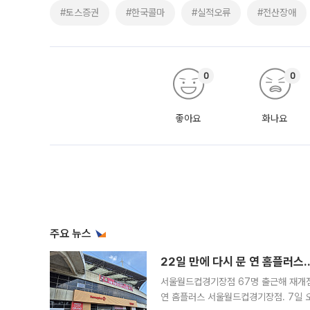
#토스증권
#한국콜마
#실적오류
#전산장애
0
0
좋아요
화나요
주요 뉴스
22일 만에 다시 문 연 홈플러스
서울월드컵경기장점 67명 출근해 재개점 
연 홈플러스 서울월드컵경기장점. 7일 