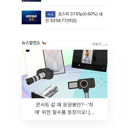
려
코스피 37.61p(0.60%) 내
속보
린 6258.77(마감)
뉴스발전소
콘서트 갈 때 응원봉만?⋯'최
애' 위한 필수품 등장이오! [솔
드아웃]