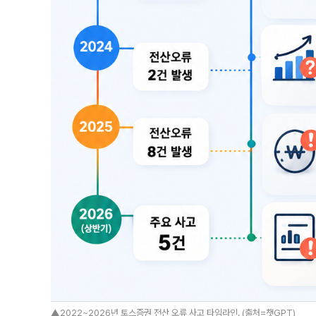
▲2022~2026년 토스증권 전산 오류 사고 타임라인. (출처=챗GPT)