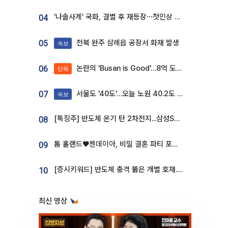
‘나솔사계’ 국화, 결별 후 재등장⋯첫인상 투표 휩쓸고 ‘인기녀’ 등극
04
전북 완주 삼례읍 공장서 화재 발생
05
속보
논란의 'Busan is Good'…8억 도시브랜드, 용산 대통령실 CI 업체가 수행
06
단독
서울도 '40도'…오늘 노원 40.2도 기록
07
속보
[특징주] 반도체 온기 탄 2차전지...삼성SDI, 장 초반 7% 넘게 껑충
08
톰 홀랜드♥젠데이아, 비밀 결혼 파티 포착⋯호텔 대관비만 9억
09
[증시키워드] 반도체 충격 뚫은 개별 호재...포스코퓨처엠·에코프로·한화솔루션 '눈길'
10
최신 영상