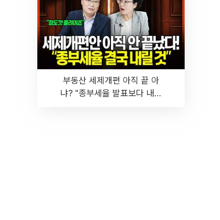
부동산 세제개편 아직 끝 아
냐? "종부세율 발표보다 내릴
것" 장기거주·양도세 전망 I 집
땅지성 I 김인만, 진미윤