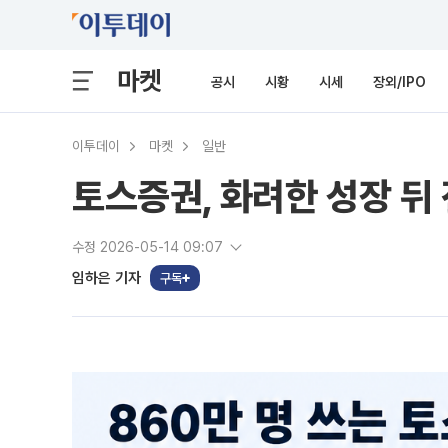
마켓
공시
시황
시세
장외/IPO
이투데이
마켓
일반
토스증권, 화려한 성장 뒤 
수정 2026-05-14 09:07
임하은 기자
구독