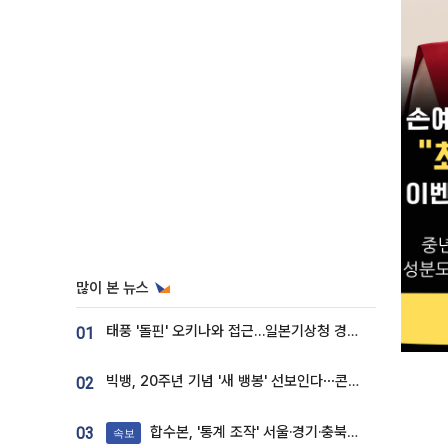
많이 본 뉴스
태풍 '돌핀' 오키나와 접근…일본기상청 경로 업데이트
01
빅뱅, 20주년 기념 '새 뱅봉' 선보인다⋯콘서트 앞두고 팝업 개최
02
합수본, '통계 조작' 서울·경기·충북 선관위 등 추가 압수수색
03
속보