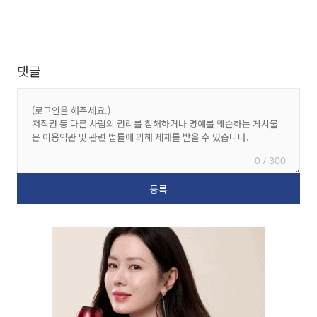
댓글
0 / 300