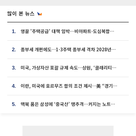
많이 본 뉴스
영끌 '주택공급' 대책 임박⋯비아파트·도심복합까지 총동원
1.
종부세 개편에도…1·3주택 종부세 격차 2028년부터 확대
2.
미국, 가상자산 포괄 규제 속도…상원, ‘클래리티법’ 9월 절차투표 추진
3.
이란, 미국에 호르무즈 합의 조건 제시…美 “경기 아직 안 끝나” [종합]
4.
맥북 품은 삼성에 ‘중국산’ 맹추격⋯커지는 노트북 OLED 시장
5.