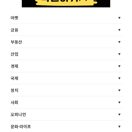
마켓
금융
부동산
산업
경제
국제
정치
사회
오피니언
문화·라이프