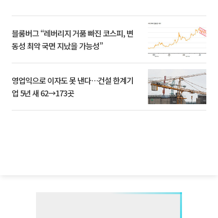
블룸버그 “레버리지 거품 빠진 코스피, 변
동성 최악 국면 지났을 가능성”
영업익으로 이자도 못 낸다…건설 한계기
업 5년 새 62→173곳