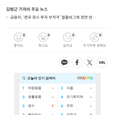
김범근 기자의 주요 뉴스
금융위, ‘한국 증시 투자 부적격’ 블룸버그에 정면 반박…“근거 불분명”
0
0
0
0
좋아요
화나요
슬퍼요
추가취재 원해요