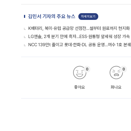
김민서 기자의 주요 뉴스
자세히보기
K배터리, 북미·유럽 공급망 선점전…셀부터 원료까지 현지화
LG엔솔, 2개 분기 만에 흑자…ESS·원통형 앞세워 성장 가속 
NCC 139만t 줄이고 롯데·한화·DL 공동 운영…여수 1호 본
0
0
좋아요
화나요