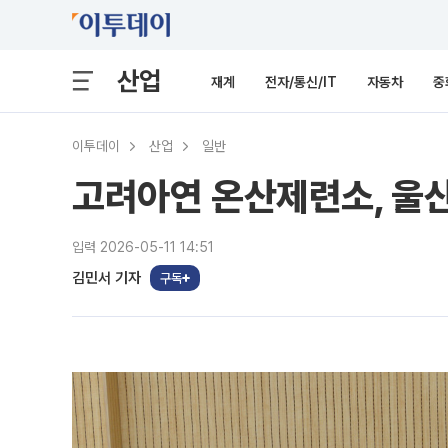
산업
재계
전자/통신/IT
자동차
중
이투데이
산업
일반
고려아연 온산제련소, 울
입력 2026-05-11 14:51
김민서 기자
구독