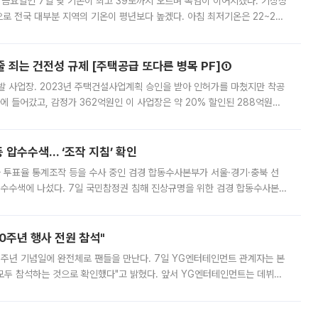
 금요일인 7일 낮 기온이 최고 39도까지 오르며 폭염이 이어지겠다. 기상청
로 전국 대부분 지역의 기온이 평년보다 높겠다. 아침 최저기온은 22~27
 대부분 지역에 폭염특보가 발효된 가운데 최고체감온도는 35도 안팎까지 올라
줄 죄는 건전성 규제 [주택공급 또다른 병목 PF]①
발 사업장. 2023년 주택건설사업계획 승인을 받아 인허가를 마쳤지만 착공
에 들어갔고, 감정가 362억원인 이 사업장은 약 20% 할인된 288억원에
 현재는 4차 공매를 위한 조건 협의가 진행 중이다. 수도권의 주요 주거 배
 압수수색… ‘조작 지침’ 확인
와 투표율 통계조작 등을 수사 중인 검경 합동수사본부가 서울·경기·충북 선
 압수수색에 나섰다. 7일 국민참정권 침해 진상규명을 위한 검경 합동수사본
추가 증거 확보를 위해 중앙선관위, 서울시·경기도·충청북도 선관위, 김포시
10주년 행사 전원 참석"
 10주년 기념일에 완전체로 팬들을 만난다. 7일 YG엔터테인먼트 관계자는 본
 모두 참석하는 것으로 확인했다"고 밝혔다. 앞서 YG엔터테인먼트는 데뷔
사 개최를 공지한 바 있다. 다만 장소를 '8일 오후 서울 모처'로 안내하며 정