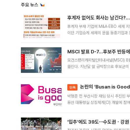
주요 뉴스
후계자 없어도 회사는 남긴다?…‘
후계자 부재 기업에 M&A·EBO 세제 
이던 기업승계 세제의 문을 동종기업과 
대신 M&A나 임직원 인수(EBO)를 통
늘
MSCI 발표 D-7…후보주 반등
모건스탠리캐피털인터내셔널(MSCI) 8
쏠린다. 지난달 말 급락장으로 후보군의
가능성과 지수 추종 자금 유입 기대가 
논란의 'Busan is Go
단독
박형준 전 부산시장 재임 당시 추진된 부산
용산 대통령실 상징체계(CI) 개발에 참
도시브랜드 사업이 공개 이후 시민 공감
'입추'에도 39도⋯수도권ㆍ강원