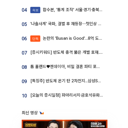
합수본, '통계 조작' 서울·경기·충북 선관위 등 추가 압수수색
04
속보
‘나솔사계’ 국화, 결별 후 재등장⋯첫인상 투표 휩쓸고 ‘인기녀’ 등극
05
논란의 'Busan is Good'…8억 도시브랜드, 용산 대통령실 CI 업체가 수행
06
단독
[증시키워드] 반도체 충격 뚫은 개별 호재...포스코퓨처엠·에코프로·한화솔루션 '눈길'
07
톰 홀랜드♥젠데이아, 비밀 결혼 파티 포착⋯호텔 대관비만 9억
08
[특징주] 반도체 온기 탄 2차전지...삼성SDI, 장 초반 7% 넘게 껑충
09
[오늘의 증시일정] 파마리서치·금호석유화학·코오롱인더·상상인증권 등
10
최신 영상