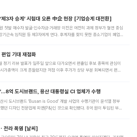
제3자 승계’ 시험대 오른 中企 현장 [기업승계 대전환]
지원 첫발 매수자 발굴·인수자금·거래망 이전은 여전히 과제 정부가 혈연 중심
장기근속 임직원 등 제3자에게 연다. 후계자를 찾지 못한 중소기업이 폐업
해 기술과 일자리를 남기도록 하겠다는 취지다. 다만 세금 감면만으로 거래를
에 편입 기대 재점화
월 정기 리뷰 발표가 일주일 앞으로 다가오면서 편출입 후보 종목에 관심이
 시가총액이 크게 흔들렸지만 저점 이후 주가가 상당 부분 회복되면서 편입
다시 부각되고 있다. 7일 금융투자업계에 따르면 MSCI는 한국시간으로 오는
od'…8억 도시브랜드, 용산 대통령실 CI 업체가 수행
시 도시브랜드 ‘Busan is Good’ 개발 사업의 수행기관이 윤석열 정부
여했던 디자인 전문업체 피앤(P&)인 것으로 확인됐다. 8억 원이 투입된 부산
 부족과 디자인 정체성 논란에 휩싸였던 만큼, 사업 선정 과정과 결과물에
ㆍ전라 폭염 [날씨]