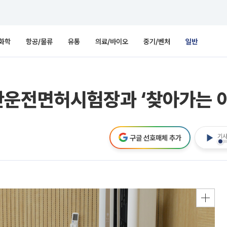
화학
항공/물류
유통
의료/바이오
중기/벤처
일반
산운전면허시험장과 ‘찾아가는 이
기사
구글 선호매체 추가