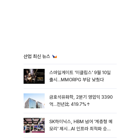
산업 최신 뉴스
스마일게이트 '이클립스' 9월 10일
출시…MMORPG 부담 낮췄다
금호석유화학, 2분기 영업익 3390
억…전년比 419.7%↑
SK하이닉스, HBM 넘어 '계층형 메
모리' 제시…AI 인프라 최적화 승부
수