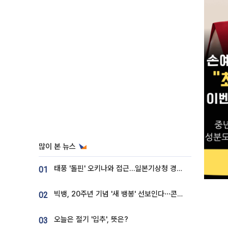
많이 본 뉴스
태풍 '돌핀' 오키나와 접근…일본기상청 경로 업데이트
01
빅뱅, 20주년 기념 '새 뱅봉' 선보인다⋯콘서트 앞두고 팝업 개최
02
오늘은 절기 '입추', 뜻은?
03