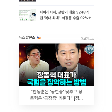
파마리서치, 상반기 매출 3248억
원 '역대 최대'…화장품 수출 92%↑
뉴스발전소
“한동훈은 ‘공한증’ 낮추고 장
동혁은 ‘공장증’ 키운다” [정치
대학]