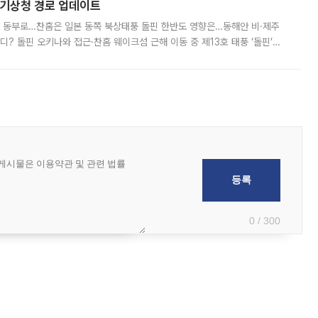
본기상청 경로 업데이트
국 동부로…찬홈은 일본 동쪽 북상태풍 돌핀 한반도 영향은…동해안 비·제주
디? 돌핀 오키나와 접근·찬홈 웨이크섬 근해 이동 중 제13호 태풍 ‘돌핀’이
 아마미 지방에 접근하고 있다. 돌핀은 오키나와 부근을 지난 뒤 동중국해
0 / 300