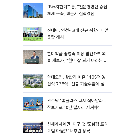
[BioS]한미그룹, "전문경영인 중심
체제 구축, 매분기 실적경신”
진에어, 인천~고베 신규 취항⋯매일
운항 개시
한미약품 송영숙 회장 법인카드 의
혹 제보자, “한미 잘 되기 바라는 마
음”
알테오젠, 상반기 매출 1405억·영
업익 735억…신규 기술수출이 실적
견인
민주당 "홈플러스 다시 찾아달라…
장보기로 10만 일자리 지켜야"
신세계사이먼, 대구 첫 '도심형 프리
미엄 아울렛' 내후년 상륙