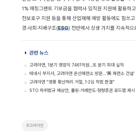
1% 매칭그랜트 기부금을 협력사 임직원 지원에 활용하고
전보호구 지원 등을 통해 산업재해 예방 활동에도 힘쓰고 
경·사회·지배구조(
ESG
) 전반에서 상생 가치를 지속적으
관련 뉴스
고려아연, 1분기 영업익 7461억원…또 분기 최대 실적
테네시 부지사, 고려아연 온산제련소 방문…‘美 제련소 건설’
고려아연 “영풍 황산처리 거절, 1·2심 적법 판결”
STO 하위법규 예상안, 풀링·거래한도·정형증권 로드맵 제시
#고려아연