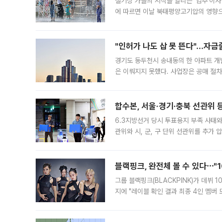
절기상 가을의 시작을 알리는 ‘입추’이자
에 따르면 이날 북태평양고기압의 영향으
도, 낮 최고기온은 31~39도로, 전국
"인허가 나도 삽 못 뜬다"…자금
경기도 동두천시 송내동의 한 아파트 개
은 이뤄지지 못했다. 사업장은 공매 절차
3차 공매까지 진행됐으나 모두 유찰됐다.
후
합수본, 서울·경기·충북 선관위 등
6.3지방선거 당시 투표용지 부족 사태
관위와 시, 군, 구 단위 선관위를 추가
부(김태훈 서울중앙지검 3차장검사)는 
블랙핑크, 완전체 볼 수 있다⋯"
그룹 블랙핑크(BLACKPINK)가 데뷔
지에 "레이블 확인 결과 최종 4인 멤버
10주년을 이틀 앞둔 6일 10주년 기념행
확한