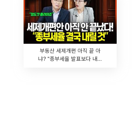
부동산 세제개편 아직 끝 아
냐? "종부세율 발표보다 내릴
것" 장기거주·양도세 전망 I 집
땅지성 I 김인만, 진미윤