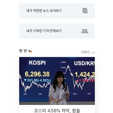
내가 저장한 뉴스 모아보기
내가 구독한 기자 전체보기
한 컷
코스피 4.58% 하락, 환율