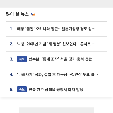
많이 본 뉴스
태풍 '돌핀' 오키나와 접근…일본기상청 경로 업데이트
1.
빅뱅, 20주년 기념 '새 뱅봉' 선보인다⋯콘서트 앞두고 팝업 개최
2.
합수본, '통계 조작' 서울·경기·충북 선관위 등 추가 압수수색
속보
3.
‘나솔사계’ 국화, 결별 후 재등장⋯첫인상 투표 휩쓸고 ‘인기녀’ 등극
4.
전북 완주 삼례읍 공장서 화재 발생
속보
5.