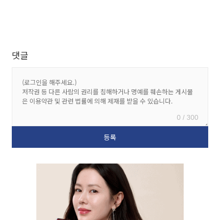
댓글
0 / 300