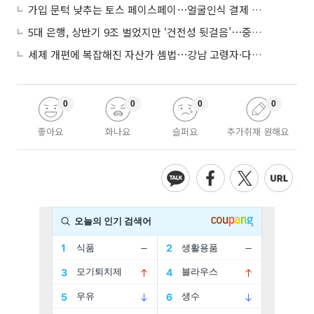
가입 문턱 낮추는 토스 페이스페이⋯얼굴인식 결제 확산 속도낸다
5대 은행, 상반기 9조 벌었지만 ‘건전성 뒷걸음’⋯중기대출 문턱 높아지나
세제 개편에 복잡해진 자산가 셈법⋯강남 고령자·다주택자 ‘자산재편 고심’
0
0
0
0
좋아요
화나요
슬퍼요
추가취재 원해요