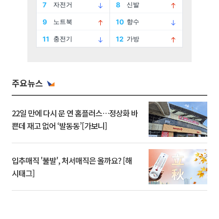
주요뉴스
22일 만에 다시 문 연 홈플러스…정상화 바
쁜데 재고 없어 ‘발동동’[가보니]
입추매직 '불발', 처서매직은 올까요? [해
시태그]