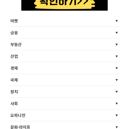
마켓
금융
부동산
산업
경제
국제
정치
사회
오피니언
문화·라이프