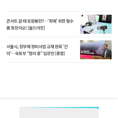
콘서트 갈 때 응원봉만?⋯'최애' 위한 필수
품 등장이오! [솔드아웃]
서울시, 정부에 정비사업 규제 완화 '건
의'⋯국토부 "협의 중" 입장만 [종합]