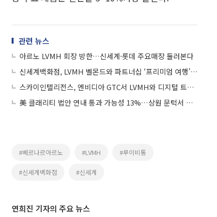
관련 뉴스
아르노 LVMH 회장 방한…신세계·롯데 주요매장 둘러본다
신세계백화점, LVMH 벨몬드와 파트너십 ‘프리미엄 여행’ 가속도
스카이인텔리전스, 엔비디아 GTC서 LVMH와 디지털 트윈 리테일 전략 공개
美 클래리티 법안 연내 통과 가능성 13%…상원 문턱서 제동
#베르나르아르노
#LVMH
#루이비통
#신세계백화점
#신세계
연희진 기자의 주요 뉴스