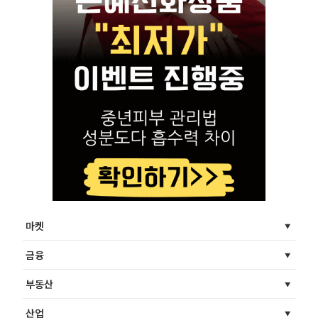
마켓
금융
부동산
산업