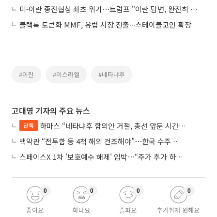
미-이란 종전협상 좌초 위기⋯트럼프 "이란 답변, 완전히 용납불가"
블랙록 토큰화 MMF, 유럽 시장 진출∙∙∙스테이블코인 확장
#이란
#이스라엘
#네타냐후
고대영 기자의 주요 뉴스
하마스 “네타냐후 합의안 거절, 총선 앞둔 시간 끌기”
단독
백악관 “전투함 등 4척 해외 건조해야”⋯한국 수주 기대
스페이스X 1차 '보호예수 해제' 임박⋯“주가 추가 하락 가능성”
0
0
0
0
좋아요
화나요
슬퍼요
추가취재 원해요