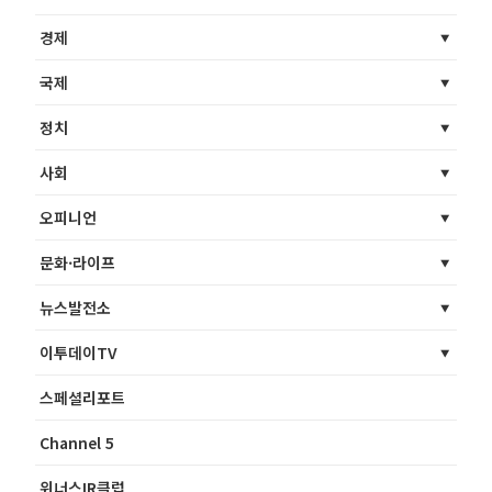
경제
국제
정치
사회
오피니언
문화·라이프
뉴스발전소
이투데이TV
스페셜리포트
Channel 5
위너스IR클럽