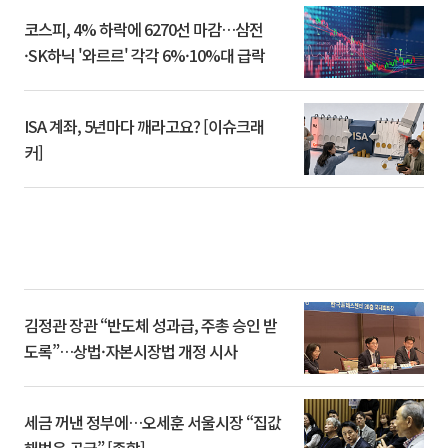
코스피, 4% 하락에 6270선 마감…삼전
·SK하닉 '와르르' 각각 6%·10%대 급락
ISA 계좌, 5년마다 깨라고요? [이슈크래
커]
김정관 장관 “반도체 성과급, 주총 승인 받
도록”…상법·자본시장법 개정 시사
세금 꺼낸 정부에…오세훈 서울시장 “집값