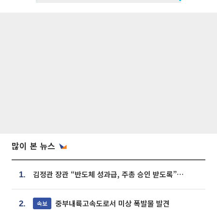
많이 본 뉴스
김정관 장관 “반도체 성과급, 주총 승인 받도록”…상법·자본시장법 개정 시사
1.
중부내륙고속도로서 미상 폭발물 발견
속보
2.