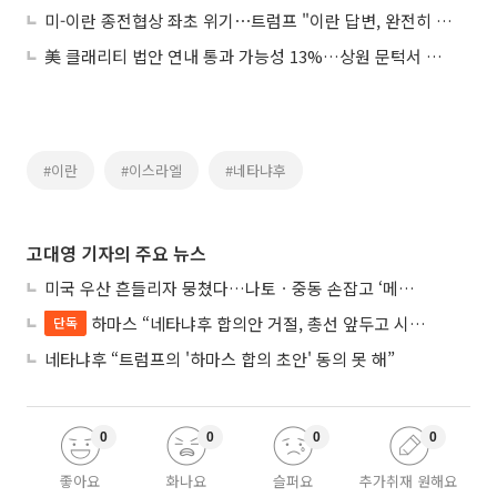
미-이란 종전협상 좌초 위기⋯트럼프 "이란 답변, 완전히 용납불가"
美 클래리티 법안 연내 통과 가능성 13%…상원 문턱서 제동
#이란
#이스라엘
#네타냐후
고대영 기자의 주요 뉴스
미국 우산 흔들리자 뭉쳤다…나토ㆍ중동 손잡고 ‘메카 공동방위’ 조약 체결
하마스 “네타냐후 합의안 거절, 총선 앞두고 시간 끌기”
단독
네타냐후 “트럼프의 '하마스 합의 초안' 동의 못 해”
0
0
0
0
좋아요
화나요
슬퍼요
추가취재 원해요