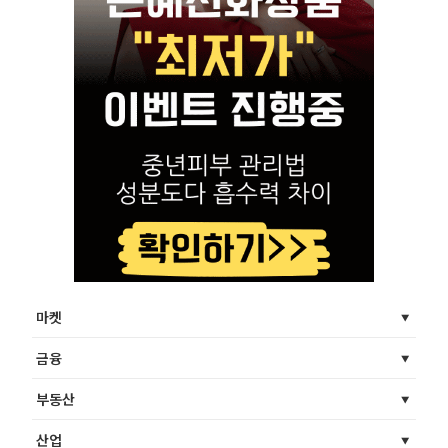
마켓
금융
부동산
산업