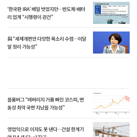
‘한국판 IRA’ 베일 벗었지만…반도체·배터
리 업계 “시행령이 관건”
與 “세제개편안 다양한 목소리 수렴…이달
말 정리 가능성”
블룸버그 “레버리지 거품 빠진 코스피, 변
동성 최악 국면 지났을 가능성”
영업익으로 이자도 못 낸다…건설 한계기