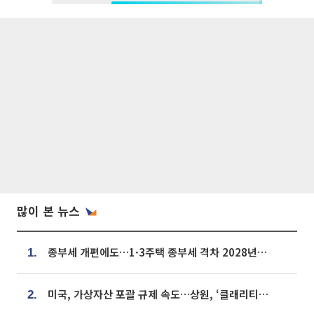
많이 본 뉴스
종부세 개편에도…1·3주택 종부세 격차 2028년부터 확대
1.
미국, 가상자산 포괄 규제 속도…상원, ‘클래리티법’ 9월 절차투표 추진
2.