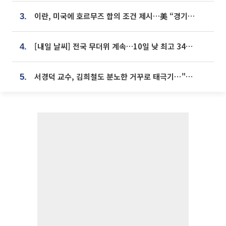
이란, 미국에 호르무즈 합의 조건 제시…美 “경기 아직 안 끝나” [종합]
3.
[내일 날씨] 전국 무더위 계속…10일 낮 최고 34도 육박
4.
서경덕 교수, 김희철도 분노한 거꾸로 태극기⋯"엉터리는 아냐, 아쉬울 뿐"
5.