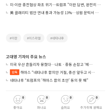
미-이란 종전협상 좌초 위기⋯트럼프 "이란 답변, 완전히 용납불가"
美 클래리티 법안 연내 통과 가능성 13%…상원 문턱서 제동
#이란
#이스라엘
#네타냐후
고대영 기자의 주요 뉴스
미국 우산 흔들리자 뭉쳤다…나토ㆍ중동 손잡고 ‘메카 공동방위’ 조약 체결
하마스 “네타냐후 합의안 거절, 총선 앞두고 시간 끌기”
단독
네타냐후 “트럼프의 '하마스 합의 초안' 동의 못 해”
0
0
0
0
좋아요
화나요
슬퍼요
추가취재 원해요