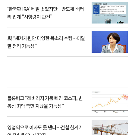
‘한국판 IRA’ 베일 벗었지만…반도체·배터
리 업계 “시행령이 관건”
與 “세제개편안 다양한 목소리 수렴…이달
말 정리 가능성”
블룸버그 “레버리지 거품 빠진 코스피, 변
동성 최악 국면 지났을 가능성”
영업익으로 이자도 못 낸다…건설 한계기