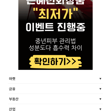
마켓
금융
부동산
산업