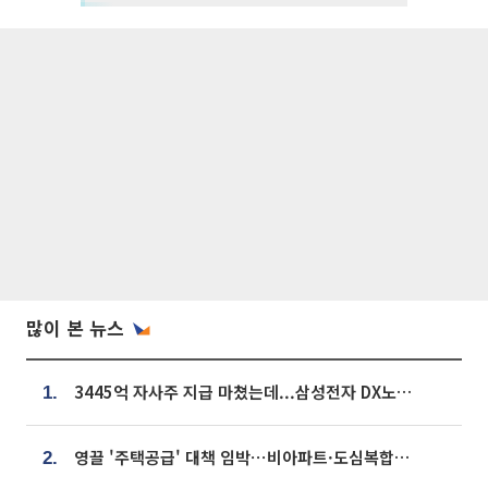
많이 본 뉴스
3445억 자사주 지급 마쳤는데...삼성전자 DX노조, 뒤늦은 '떼쓰기 집회'
1.
영끌 '주택공급' 대책 임박⋯비아파트·도심복합까지 총동원
2.