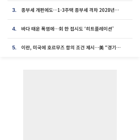
종부세 개편에도…1·3주택 종부세 격차 2028년부터 확대
3.
바다 태운 폭염에…회 한 접시도 ‘히트플레이션’
4.
이란, 미국에 호르무즈 합의 조건 제시…美 “경기 아직 안 끝나” [종합]
5.