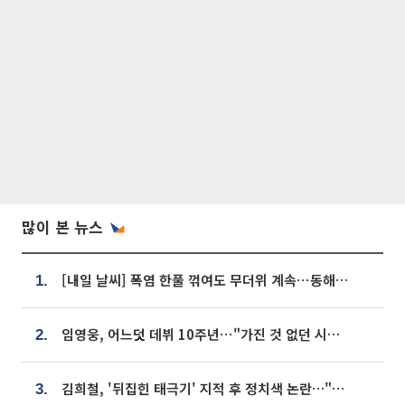
많이 본 뉴스
[내일 날씨] 폭염 한풀 꺾여도 무더위 계속⋯동해안 이틀 연속 비
1.
임영웅, 어느덧 데뷔 10주년⋯"가진 것 없던 시절, 내 앞엔 20명의 팬뿐"
2.
김희철, '뒤집힌 태극기' 지적 후 정치색 논란…"좌우 떠나 우리나라 국기"
3.