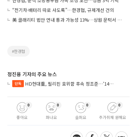
한경협, 순직 소방공무원 가족 초청 오찬…성금 3억 기탁
“전기차·배터리 따로 사도록”…한경협, 규제개선 건의
美 클래리티 법안 연내 통과 가능성 13%…상원 문턱서 제동
#한경협
정진용 기자의 주요 뉴스
HD현대重, 필리핀 호위함 후속 정조준…‘14척+α’ 싹쓸이 노린다
단독
0
0
0
0
좋아요
화나요
슬퍼요
추가취재 원해요