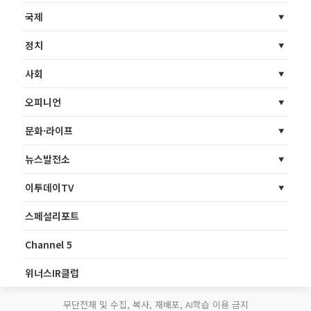
국제
정치
사회
오피니언
문화·라이프
뉴스발전소
이투데이TV
스페셜리포트
Channel 5
위너스IR클럽
무단전재 및 수집, 복사, 재배포, AI학습 이용 금지