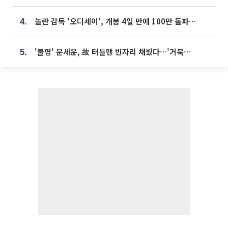
놀란 감독 '오디세이', 개봉 4일 만에 100만 돌파⋯'왕사남' 보다 빠르다
4.
'불명' 문세윤, 故 터틀맨 빈자리 채웠다…'거북이' 눈물의 최종 우승
5.