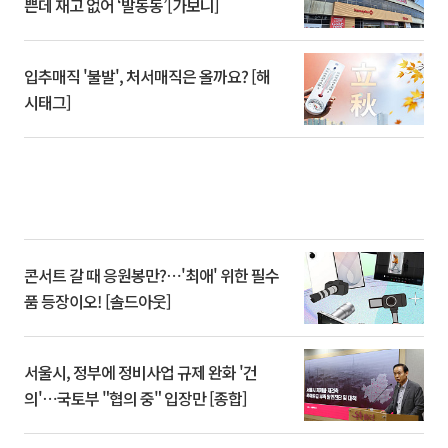
쁜데 재고 없어 ‘발동동’[가보니]
입추매직 '불발', 처서매직은 올까요? [해
시태그]
콘서트 갈 때 응원봉만?⋯'최애' 위한 필수
품 등장이오! [솔드아웃]
서울시, 정부에 정비사업 규제 완화 '건
의'⋯국토부 "협의 중" 입장만 [종합]