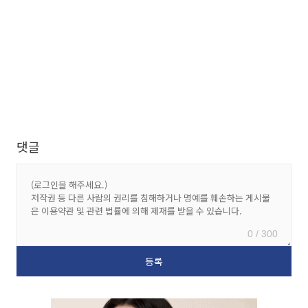
댓글
0 / 300