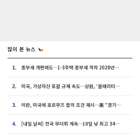
많이 본 뉴스
종부세 개편에도…1·3주택 종부세 격차 2028년부터 확대
1.
미국, 가상자산 포괄 규제 속도…상원, ‘클래리티법’ 9월 절차투표 추진
2.
이란, 미국에 호르무즈 합의 조건 제시…美 “경기 아직 안 끝나” [종합]
3.
[내일 날씨] 전국 무더위 계속…10일 낮 최고 34도 육박
4.