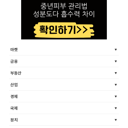
마켓
금융
부동산
산업
경제
국제
정치