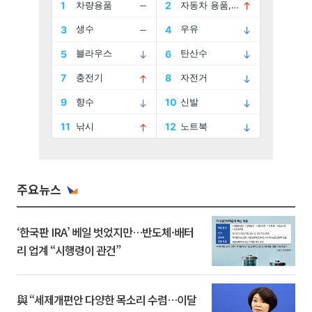
주요뉴스
‘한국판 IRA’ 베일 벗었지만…반도체·배터
리 업계 “시행령이 관건”
與 “세제개편안 다양한 목소리 수렴…이달