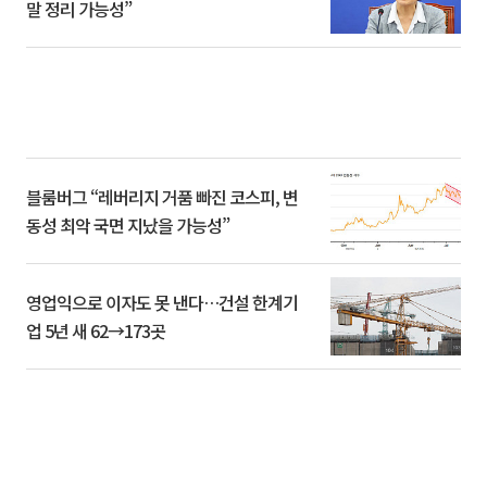
말 정리 가능성”
블룸버그 “레버리지 거품 빠진 코스피, 변
동성 최악 국면 지났을 가능성”
영업익으로 이자도 못 낸다…건설 한계기
업 5년 새 62→173곳