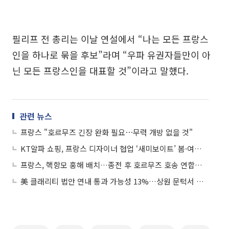
필리프 전 총리는 이날 연설에서 “나는 모든 프랑스
인을 하나로 묶을 후보”라며 “우파 유권자들만이 아
닌 모든 프랑스인을 대표할 것”이라고 말했다.
관련 뉴스
프랑스 "호르무즈 긴장 완화 필요⋯무력 개방 없을 것"
KT알파 쇼핑, 프랑스 디자이너 협업 ‘새미보이트’ 봄·여름 신상품 론칭
프랑스, 핵항모 홍해 배치…종전 후 호르무즈 호송 연합군 구상 속도
美 클래리티 법안 연내 통과 가능성 13%…상원 문턱서 제동