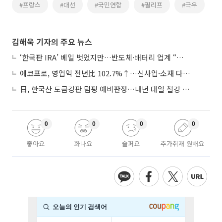
#프랑스
#대선
#국민연합
#필리프
#극우
김해욱 기자의 주요 뉴스
‘한국판 IRA’ 베일 벗었지만…반도체·배터리 업계 “시행령이 관건”
에코프로, 영업익 전년比 102.7%↑…신사업·소재 다각화 박차
日, 한국산 도금강판 덤핑 예비판정…내년 대일 철강 수출 ‘빨간불’
0
0
0
0
좋아요
화나요
슬퍼요
추가취재 원해요