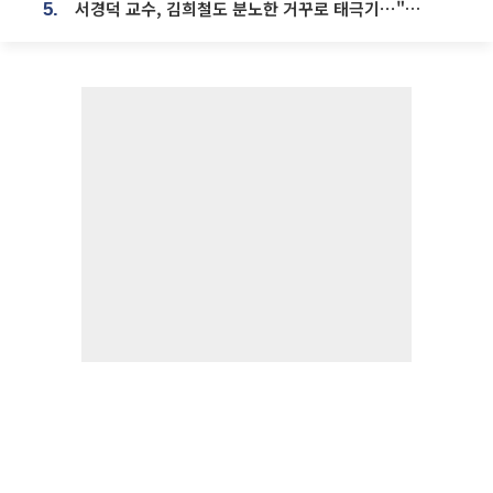
서경덕 교수, 김희철도 분노한 거꾸로 태극기⋯"엉터리는 아냐, 아쉬울 뿐"
5.