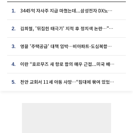
3445억 자사주 지급 마쳤는데...삼성전자 DX노조, 뒤늦은 '떼쓰기 집회'
1.
김희철, '뒤집힌 태극기' 지적 후 정치색 논란…"좌우 떠나 우리나라 국기"
2.
영끌 '주택공급' 대책 임박⋯비아파트·도심복합까지 총동원
3.
이란 “호르무즈 새 항로 합의 매우 근접...미국 배상 먼저”
4.
천안 교회서 11세 아동 사망…“침대에 묶여 있었다” 진술 확보
5.