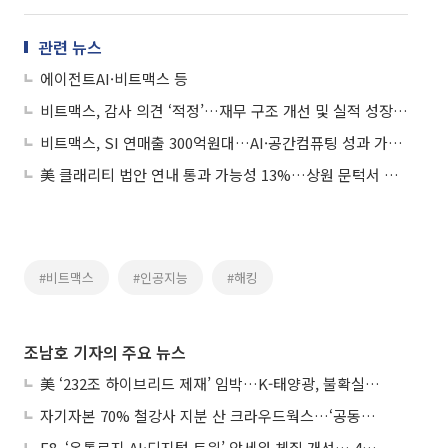
관련 뉴스
에이전트AI·비트맥스 등
비트맥스, 감사 의견 ‘적정’…재무 구조 개선 및 실적 성장 ‘청신호’
비트맥스, SI 연매출 300억원대…AI·공간컴퓨팅 성과 가시화
美 클래리티 법안 연내 통과 가능성 13%…상원 문턱서 제동
#비트맥스
#인공지능
#해킹
조남호 기자의 주요 뉴스
美 ‘232조 하이브리드 제재’ 임박…K-태양광, 불확실성 털고 날개 다나
자기자본 70% 철강사 지분 산 크라우드웍스…‘공동경영’으로 AI 시너지 낼까
E8, ‘온톨로지 AI·디지털 트윈’ 앞세워 체질 개선… 4분기 흑자전환 총력