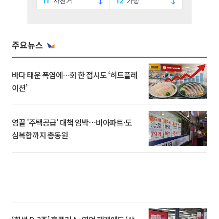
주요뉴스
바다 태운 폭염에…회 한 접시도 ‘히트플레
이션’
영끌 '주택공급' 대책 임박⋯비아파트·도
심복합까지 총동원