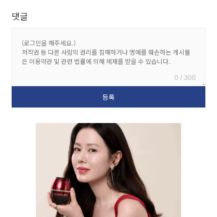
댓글
0 / 300