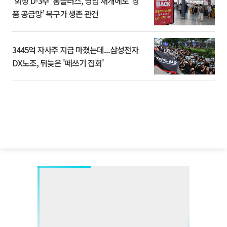
‘회생 D-3주’ 홈플러스, 영업 재개에도 ‘상
품 공급망’ 복구가 생존 관건
3445억 자사주 지급 마쳤는데...삼성전자
DX노조, 뒤늦은 '떼쓰기 집회'