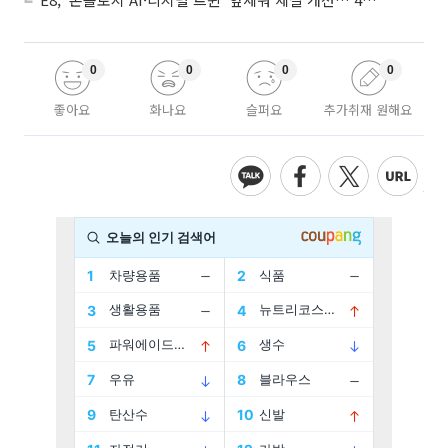
0
0
0
0
좋아요
화나요
슬퍼요
추가취재 원해요