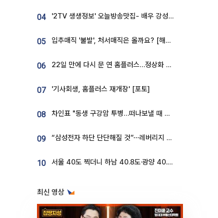
'2TV 생생정보' 오늘방송맛집- 배우 강성진 단골! 쌀국수ㆍ푸팟퐁 커리 맛집 '블○○○'
04
입추매직 '불발', 처서매직은 올까요? [해시태그]
05
22일 만에 다시 문 연 홈플러스…정상화 바쁜데 재고 없어 ‘발동동’[가보니]
06
'기사회생, 홈플러스 재개장' [포토]
07
차인표 "동생 구강암 투병…떠나보낼 때 가장 힘들었다”
08
“삼성전자 하단 단단해질 것”⋯레버리지 규제에 쏠림 완화 [찐코노미]
09
서울 40도 찍더니 하남 40.8도·광양 40.2도…전국 '펄펄'
10
최신 영상