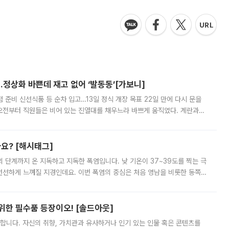
…정상화 바쁜데 재고 없어 ‘발동동’[가보니]
준비 신선식품 등 순차 입고…13일 정식 개장 목표 22일 만에 다시 문을
오전부터 직원들은 비어 있는 진열대를 채우느라 바쁘게 움직였다. 계란과
리를 잡기 시작했지만, 매장 곳곳엔 여전히 텅 빈 매대가 먼저 눈에 들어왔
까요? [해시태그]
’의 단계까지 온 지독하고 지독한 폭염입니다. 낮 기온이 37~39도를 찍는 극
 선선하게 느껴질 지경인데요. 이번 폭염의 중심은 처음 영남을 비롯한 동쪽
 북서풍이 산맥을 넘어 영남 쪽으로 내려오면서 뜨겁고 건조해졌는데요.
 위한 필수품 등장이오! [솔드아웃]
합니다. 자신의 취향, 가치관과 유사하거나 인기 있는 인물 혹은 콘텐츠를