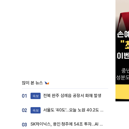
많이 본 뉴스
전북 완주 삼례읍 공장서 화재 발생
01
속보
서울도 '40도'…오늘 노원 40.2도 기록
02
속보
SK하이닉스, 용인·청주에 54조 투자…AI 메모리 생산기지 키운다
03