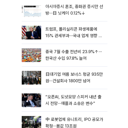
아시아증시 혼조, 중화권 증시만 선
방⋯日 닛케이 0.12%↓
트럼프, 폴리실리콘 파생제품에
15% 관세부과⋯국내 업계 영향 촉
각 [종합]
중국 7월 수출 전년비 23.9%↑⋯
한국산 수입 97.8% 늘어
日대기업 여름 보너스 평균 935만
원⋯건설회사 1800만 넘어
“오픈AI, 도넛모양 스피커 내년 출
시 전망⋯애플과 소송은 변수”
中 로봇업체 유니트리, IPO 공모가
확정⋯몸값 13조원