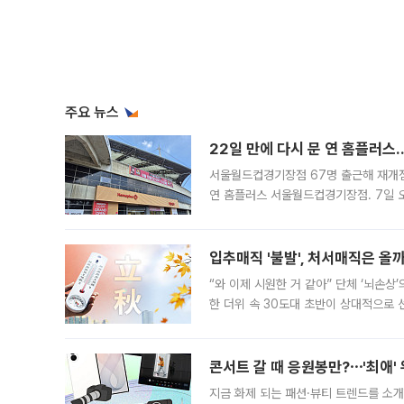
주요 뉴스
22일 만에 다시 문 연 홈플러스
서울월드컵경기장점 67명 출근해 재개점 
연 홈플러스 서울월드컵경기장점. 7일 
우유, 과일 같은 신선식품이 차근차근 자
입추매직 '불발', 처서매직은 올
“와 이제 시원한 거 같아” 단체 ‘뇌손상
한 더위 속 30도대 초반이 상대적으로
지역에 있었습니다. 7월 말에는 서풍과
콘서트 갈 때 응원봉만?⋯'최애'
지금 화제 되는 패션·뷰티 트렌드를 소개