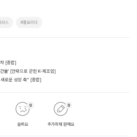
이러스
#플로리다
차 [종합]
간불’ [안팎으로 갇힌 K-제조업]
새로운 성장 축” [종합]
0
0
슬퍼요
추가취재 원해요