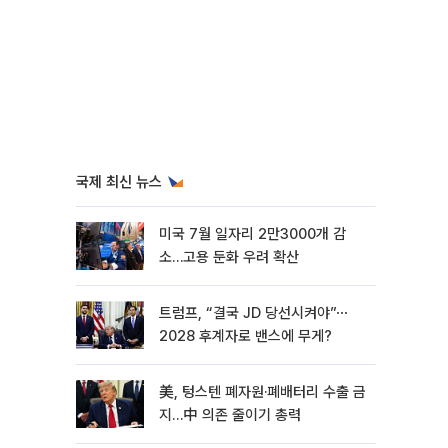
국제 최신 뉴스
미국 7월 일자리 2만3000개 감
소…고용 둔화 우려 확산
트럼프, “결국 JD 당선시켜야”⋯
2028 후계자로 밴스에 무게?
美, 텅스텐 폐자원·폐배터리 수출 금
지…中 의존 줄이기 총력