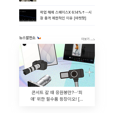
락업 해제 스페이스X 6.14%↑⋯시
장 충격 제한적인 이유 [마켓핫]
뉴스발전소
콘서트 갈 때 응원봉만?⋯'최
애' 위한 필수품 등장이오! [솔
드아웃]