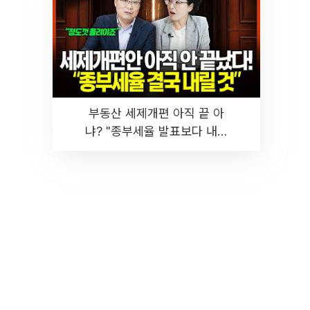
부동산 세제개편 아직 끝 아
냐? "종부세율 발표보다 내릴
것" 장기거주·양도세 전망 I 집
땅지성 I 김인만, 진미윤