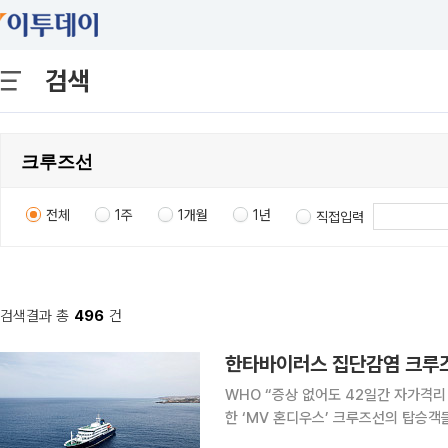
검색
전체
1주
1개월
1년
직접입력
검색결과 총
496
건
한타바이러스 집단감염 크루즈
WHO “증상 없어도 42일간 자가격리 권고” 대서양을 항해하던 중 한타바이러스 
한 ‘MV 혼디우스’ 크루즈선의 탑승객
세를 보이는 것으로 나타났다. 10일(현지시간) BBC에 따르면 집단감염이 발생한 후 스페인 카나리