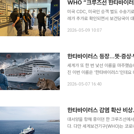
WHO “크루즈선 한타바이러스
미국 CDC, 미국인 승객 별도 수송기로 이송 남극 탐사 크루즈선에서 발생한 한타바
례가 추가로 확인되면서 보건당국이 대
국인 승객들을 별도 수송기로 이송해 격리 조치하기로 했다. 8일
2026-05-09 10:07
스 등에 따르면 세계보건기구(WHO)는
한타바이러스 등장…뜻·증상·
세계가 또 한 번 낯선 이름을 마주했습
진 이번 이름은 ‘한타바이러스’인데요
서 승객과 승무원 가운데 감염자가 잇따라 나
2026-05-07 16:40
에서 등장한 한타바
한타바이러스 감염 확산 비상
대서양을 항해 중이던 한 크루즈선에서
다. 다만 세계보건기구(WHO)는 코로
낮다는 입장을 내놨다. 6일(현지시간) AP통신, BBC 등에 따르면 네덜란드 선적 크루즈선 ‘MV 혼