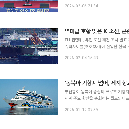
인청 신규 감시정 취항식에 참석했다. 
2026-02-06 21:34
선박과 크루즈선 증가에 대응해 해상 
역대급 호황 맞은 K-조선, 큰
EU 집행위, 유럽 조선 재건 조치 발
슈퍼사이클(초호황기)에 진입한 한국 
공습을 우려하고 있다. 방산에서 시작
2026-02-04 15:43
해운 시장으로 번질 기세다. 3~4년 치
부산항이 동북아 중심의 크루즈 기항지
세계 주요 항만을 순회하는 월드와이드
호탄을 쐈다. 부산시는 독일 선사 아이다크루즈(AIDA Cruises)의 대형 크루즈선 ‘아이다디바
2026-01-12 07:35
(AIDAdiva)’호가 12일 오전 8시 