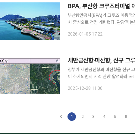
BPA, 부산항 크루즈터미널
부산항만공사(BPA)가 크루즈 이용객
치 중심으로 전면 개편했다. 관광객 눈높이에서 직관성을 높인 조치로, 크루즈 관광의 ‘첫 관문’부터
정비에 나섰다는 평가가 나온다. 부산항만공사는 부산항 북항과 영도에 분산 운영 중인 크루즈터미
2026-01-05 17:22
널의 명칭을 정비해 2026년 1월 1
새만금신항·마산항, 신규 크
정부가 새만금신항과 마산항을 신규 크
이 추가되면서 지역 관광 활성화와 국내 크
은 기존 기항지가 일부 지역에 집중돼 
2025-12-28 11:00
를 추진하기 위한 조치다. 해양수산부는
1
2
3
4
5
6