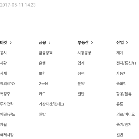
생긴다고 했다. 블룸버그 인텔리전스의 자료를 인용한 신문보도에 의하면,
2017-05-11 14:23
마켓
금융
부동산
산업
공시
금융정책
시장동향
재계
시황
은행
업계
전자/통신/IT
시세
보험
정책
자동차
장외/IPO
2금융
분양
중화학
특징주
카드
일반
항공/물류
투자전략
가상자산/핀테크
유통
채권/펀드
일반
의료/바이오
환율
중기/벤처
국제시황
일반