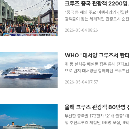
크루즈 중국 관광객 2200명.
"중국 등 해외 주요 여행사와의 긴밀
광객들이 찾는 세계적인 관광도시 순천을 만들어 가겠습니다.
통해 입항한 중국 최대 규모의 국제 크루즈
2026-05-04 08:26
광객 2200여명이 순천을 관광객을 
WHO "대서양 크루즈서 한
취 등 설치류 배설물 접촉 통해 전파
으로 번져 대서양을 항해하던 크루즈선에서 한타바이러스 의심 사례가 발생해 3명이 숨졌다고 세계
보건기구(WHO)가 밝혔다. 4일(현지시간) 로이터통신에 따르면 WHO는 해당 내용을 확인하는 한
2026-05-04 07:57
편 "현재 정확한 사안을 조사 중"이라
올해 크루즈 관광객 80만명 
부산항 중국발 173항차 ‘21배 급증’
행 추진크루즈 체험단 96명 모집, 6박7일 체험 기회 확대 정부