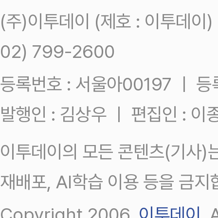
(주)이투데이 (제호 : 이투데이
02) 799-2600
등록번호 : 서울아00197 ㅣ 등록일
발행인 : 김상우 ㅣ 편집인 : 
이투데이의 모든 콘텐츠(기사)는
재배포, AI학습 이용 등을 금지
Copyright 2006.
이투데이
.