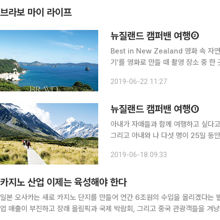
브라보 마이 라이프
뉴질랜드 캠퍼밴 여행②
Best in New Zealand 영화 속
기’를 영화로 만들 때 촬영 장소 중 한 곳
있는 ‘커시드럴 코브(Cathedral C
2019-06-22 11:27
는 멋진 드라이브 코스를
뉴질랜드 캠퍼밴 여행①
아내가 자매들과 함께 여행하고 싶다고
그리고 아내와 나 다섯 명이 25일 동안
신을 보채거나 강요하지 않는’ 시간이
2019-06-18 09:33
자연에 대한 경외심과 겸손을 배웠다.
카지노 산업 이제는 육성해야 한다
일본 오사카는 새로 카지노 단지를 만들어 연간 6조원의 수입을 올리겠다는 
업 매출이 부진하고 장래 올림픽과 국제 박람회, 그리고 중국 관광객들을 겨냥