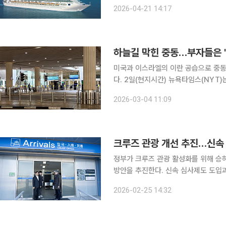
시에 급증하는 부산항 크루즈 수요 대응에
2026-04-21 14:17
루즈 체험단’ 48팀 96명을 모집하고,
하늘길 막힌 중동…부자들은 '
미국과 이스라엘의 이란 공습으로 중동
다. 2일(현지시간) 뉴욕타임스(NYT)는 항공정보업체 시리움을 인용해 지난달 28일 공습 개시 이
후 이날까지 중동 지역 항공편이 최소 
2026-03-04 11:09
크루즈 관광 개선 추진…신속 
정부가 크루즈 관광 활성화를 위해 승
방안을 추진한다. 신속 심사제도 도입과
해 지역 체류형 관광을 확대한다는 계획이다. 해양수산부는 25일 열린 11차 국가
2026-02-25 14:32
방한 관광 대전환 전략의 일환으로 이 