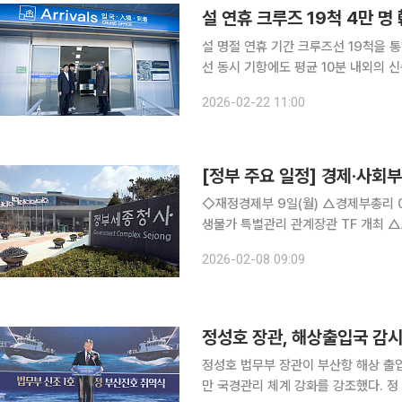
설 연휴 크루즈 19척 4만 명
설 명절 연휴 기간 크루즈선 19척을 
선 동시 기항에도 평균 10분 내외의 
상황을 현장 점검하며 크루즈 관광 경쟁력 강화에 속도를
2026-02-22 11:00
간(2월 14일~22일) 동안 부산, 제주,
[정부 주요 일정] 경제·사회부처
◇재정경제부 9일(월) △경제부총리 08:00 민생물가 특별관리 관계장관 TF 개최(서울청사) △민
생물가 특별관리 관계장관 TF 개최 △ADB 디지털 리더십 프로그램 개최 △KDI 경제동향
(2026.2) 10일(화) △경제부총리 10:00 국무회의(청와대), 14:00 경제분야 대정부질문(국회) △
2026-02-08 09:09
재경부 2차관 10:00 2025 회계연도
정성호 장관, 해상출입국 감
정성호 법무부 장관이 부산항 해상 출
만 국경관리 체계 강화를 강조했다. 정 장관은 6일 부산연안유람선부두에서 열린 부산출입국·외국