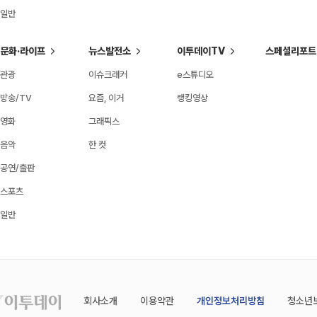
일반
문화·라이프
뉴스발전소
이투데이TV
스페셜리포트
관광
이슈크래커
e스튜디오
방송/TV
요즘, 이거
랭킹영상
영화
그래픽스
음악
한 컷
공연/출판
스포츠
일반
회사소개
이용약관
개인정보처리방침
청소년