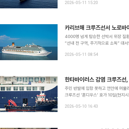
2026-05-11 15:20
아제도 테네리페에 있는 그라나다야항
카리브해 크루즈선서 노로바이
4000명 넘게 탑승한 선박서 위장 질
“선내 전 구역, 주기적으로 소독” 대서양을 항해 중이던 크루즈선에서 일어난 한타바이러스 집단감
염으로 전 세계가 코로나19 사태가 
2026-05-11 08:54
한타바이러스 감염 크루즈선,
주민 반발에 입항 못하고 연안에 머물러 한타바이러스에 감염된 승객 3명이 숨진 네덜란드 
크루즈선 ‘혼디우스’ 호가 10일(현지
고 BBC방송이 보도했다. 원래는 테네리페의 항구에 정박할 예정이었으나 현지 주민들의 반발로 입
2026-05-10 16:43
항하지 못하고 인근 바다에 머물고 있