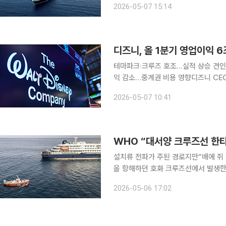
2026-05-07 15:14
다우스’는 서아프리카 카보베르데 인근
디즈니, 올 1분기 영업이익 
테마파크·크루즈 호조…실적 상승 견인
익 감소…중계권 비용 영향디즈니 CEO “디즈니+, 
년 회계연도 2분기(2026년 1~3월) 실
2026-05-07 10:41
시간) CNBC에 따르면 디즈니의 올 
WHO “대서양 크루즈선 한타
설치류 전파가 주된 경로지만“배에 쥐 
을 항해하던 호화 크루즈선에서 발생한
파 가능성을 시사했다. 5일(현지시간) BBC방송에 따르면 마리아 반 케르크호베 WHO 전염병 대응
2026-05-06 17:02
국장은 브리핑에서 “매우 밀접 접촉한