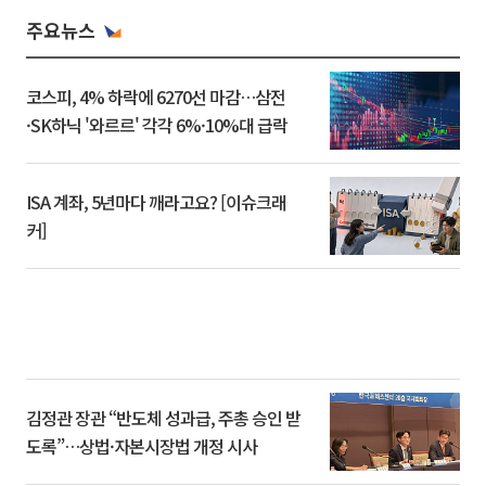
주요뉴스
코스피, 4% 하락에 6270선 마감…삼전
·SK하닉 '와르르' 각각 6%·10%대 급락
ISA 계좌, 5년마다 깨라고요? [이슈크래
커]
김정관 장관 “반도체 성과급, 주총 승인 받
도록”…상법·자본시장법 개정 시사