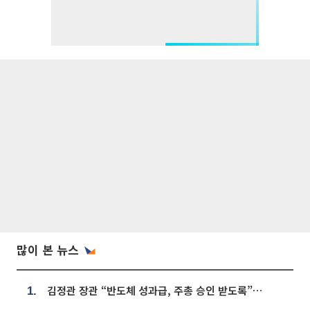
많이 본 뉴스
김정관 장관 “반도체 성과급, 주총 승인 받도록”…상법·자본시장법 개정 시사
1.