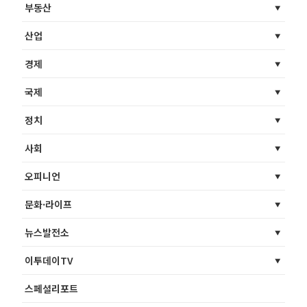
부동산
산업
경제
국제
정치
사회
오피니언
문화·라이프
뉴스발전소
이투데이TV
스페셜리포트