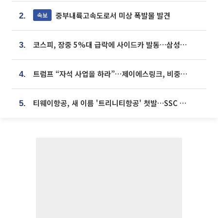
중부내륙고속도로서 미상 폭발물 발견
속보
2.
코스피, 장중 5%대 급락에 사이드카 발동…삼성·SK 동반 폭락
3.
트럼프 “자석 사업을 하라”…제이에스링크, 비중국 영구자석 공급망 구축 속도
4.
티웨이항공, 새 이름 '트리니티항공' 첫발…SSC 전략 본격화
5.