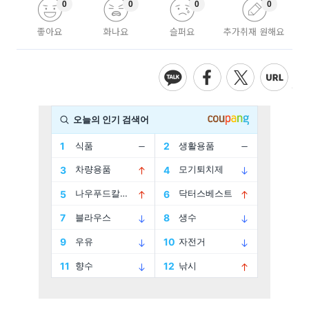
0
0
0
0
좋아요
화나요
슬퍼요
추가취재 원해요