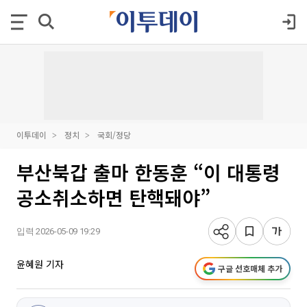
이투데이
정치
국회/정당
부산북갑 출마 한동훈 “이 대통령
공소취소하면 탄핵돼야”
입력 2026-05-09 19:29
윤혜원 기자
구글 선호매체 추가