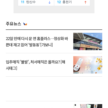
주요뉴스
22일 만에 다시 문 연 홈플러스…정상화 바
쁜데 재고 없어 ‘발동동’[가보니]
입추매직 '불발', 처서매직은 올까요? [해
시태그]