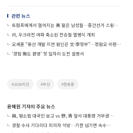
관련 뉴스
트럼프에게서 멀어지는 美 젊은 남성들…중간선거 스윙보터로 부상
러, 우크라전 여파 축소된 전승절 열병식 개최
오세훈 “용산 개발 지연 원인은 文·李정부”…정원오 비판 반박
‘경험 無도 환영’ 첫 일자리 도전 설명서
#2026지선
#부산
#한동훈
윤혜원 기자의 주요 뉴스
與, 형소법 대국민 보고 vs 野, 靑 앞서 대통령 거부권 촉구
경찰 수사 기다리다 피의자 석방…기한 넘기면 속수무책