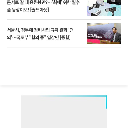
콘서트 갈 때 응원봉만?⋯'최애' 위한 필수
품 등장이오! [솔드아웃]
서울시, 정부에 정비사업 규제 완화 '건
의'⋯국토부 "협의 중" 입장만 [종합]