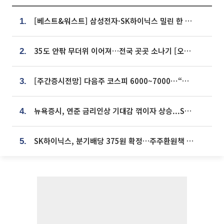
[베스트&워스트] 삼성전자·SK하이닉스 밀린 한 주…상상인증권은 85% 급등
1.
35도 안팎 무더위 이어져…전국 곳곳 소나기 [오늘 날씨]
2.
[주간증시전망] 다음주 코스피 6000~7000⋯“外人 수급은 정책이 변수”
3.
뉴욕증시, 연준 금리인상 기대감 꺾이자 상승...S&P500 사상 최고치 [종합]
4.
SK하이닉스, 분기배당 375원 확정…주주환원책 9월로 앞당겨 발표
5.