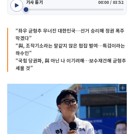
기사 듣기
00:00 / 03:52
“좌우 균형추 무너진 대한민국…선거 승리해 정권 폭주
막겠다”
“與, 조작기소라는 말같지 않은 협잡 벌여…특검이라는
하수인”
“국힘 당권파, 與 아닌 나 이기려해…보수재건해 균형추
세울 것”