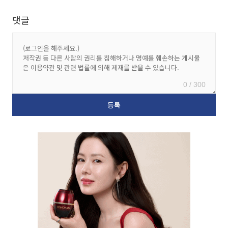
댓글
0 / 300