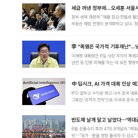
세금 꺼낸 정부에…오세훈 서울시장
정부 세제 개편에 “매물 잠김·전월세 불
부동산 해법 전쟁이 본격화하고 있다. 
드를 꺼내자 서울시는 전·월세 부담만 
李 "폭염은 국가적 기후재난"…냉
이재명 대통령은 6일 사상 최악의 폭염
안전 등 인명 피해를 막는 데 모든 행
인프라 확충 계획을 내년도 예산안에 반
中 딥시크, AI 가격 대폭 인상 
IPO 앞두고 수익성 제고 나서 중국 대표
그동안 ‘초저가 전략’으로 미국과 중국
가된다. 블룸버그통신에 따르면 딥시크는
반도체 날개 달고 날았다⋯'역대급
6월 상품수지 흑자 478.9억달러 '역대
위'⋯"유가ㆍ환율 영향 출국자 수 감소" 