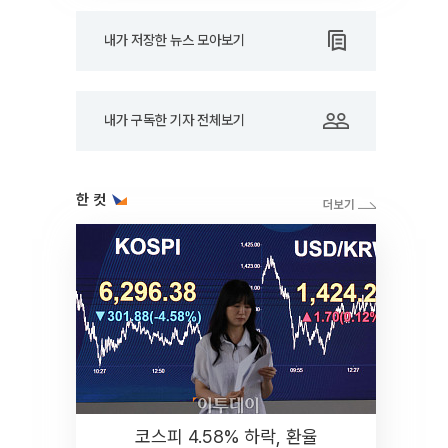
내가 저장한 뉴스 모아보기
내가 구독한 기자 전체보기
한 컷
코스피 4.58% 하락, 환율