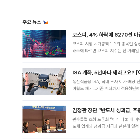
주요 뉴스
코스피, 4% 하락에 6270선 마
코스피 시장 시가총액 1, 2위 종목인 
래소에 따르면 코스피 지수는 전 거래일 대
1.81% 내린 6478.75에 출발한 코
다. 이날 오전
ISA 계좌, 5년마다 깨라고요? 
생산적금융 ISA, 국내 투자 이자·배당
이월도 폐지…기존 계좌까지 적용청년형 
는 5년마다 계좌를 해지하라는 건가요?”
편을
김정관 장관 “반도체 성과급, 
관훈클럽 초청 토론회 “이익 나눌 때 아
도체 업계의 성과급 지급과 관련해 일정
최근 상법·자본시장법 개정으로 기업 지