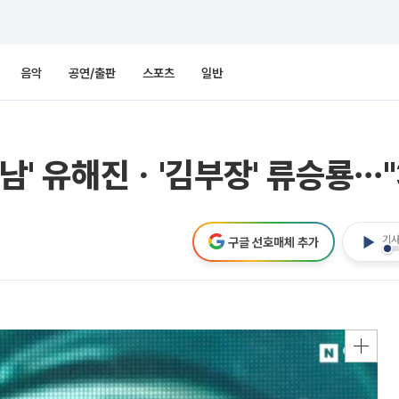
음악
공연/출판
스포츠
일반
사남' 유해진ㆍ'김부장' 류승룡⋯
기사
구글 선호매체 추가