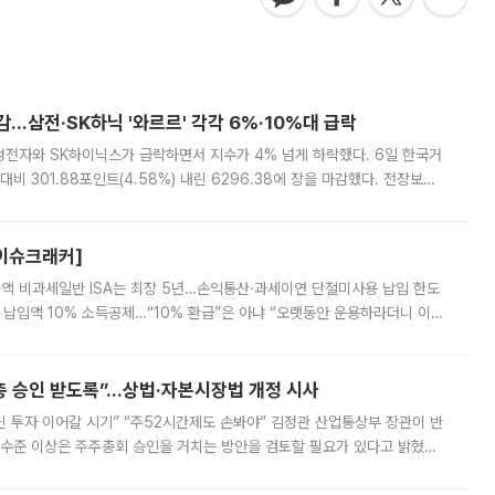
감…삼전·SK하닉 '와르르' 각각 6%·10%대 급락
삼성전자와 SK하이닉스가 급락하면서 지수가 4% 넘게 하락했다. 6일 한국거
비 301.88포인트(4.58%) 내린 6296.38에 장을 마감했다. 전장보다
스피는 장중 한때 6550.94까지 오르기도 했으나 6238.32까지 밀리기도 했
[이슈크래커]
 전액 비과세일반 ISA는 최장 5년…손익통산·과세이연 단절미사용 납입 한도
납입액 10% 소득공제…“10% 환급”은 아냐 “오랫동안 운용하라더니 이제
 ‘만능 절세 통장’으로 불리는 개인종합자산관리계좌(ISA)가 두 갈래로 개
주총 승인 받도록”…상법·자본시장법 개정 시사
닌 투자 이어갈 시기” “주52시간제도 손봐야” 김정관 산업통상부 장관이 반
 수준 이상은 주주총회 승인을 거치는 방안을 검토할 필요가 있다고 밝혔다.
배구조와 주주권 강화 논의가 이어지는 가운데, 핵심 연구인력에 대한