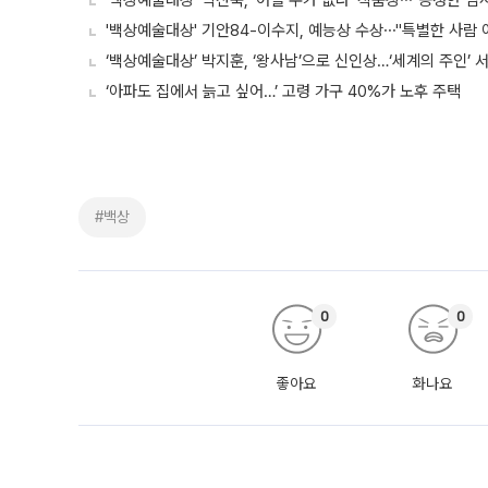
'백상예술대상' 박찬욱, '어쩔 수가 없다' 작품상⋯"공정한 심
'백상예술대상' 기안84-이수지, 예능상 수상⋯"특별한 사람 
‘백상예술대상’ 박지훈, ‘왕사남’으로 신인상…‘세계의 주인’ 
‘아파도 집에서 늙고 싶어…’ 고령 가구 40%가 노후 주택
#백상
0
0
좋아요
화나요