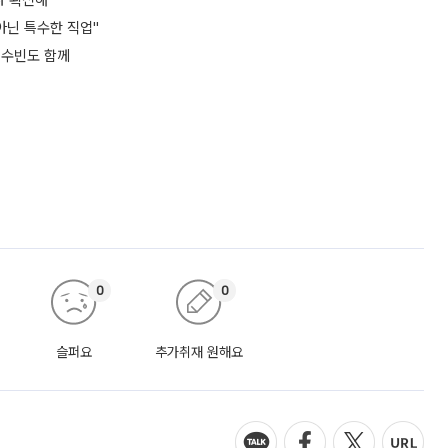
사 확신해"
아닌 특수한 직업"
서수빈도 함께
0
0
슬퍼요
추가취재 원해요