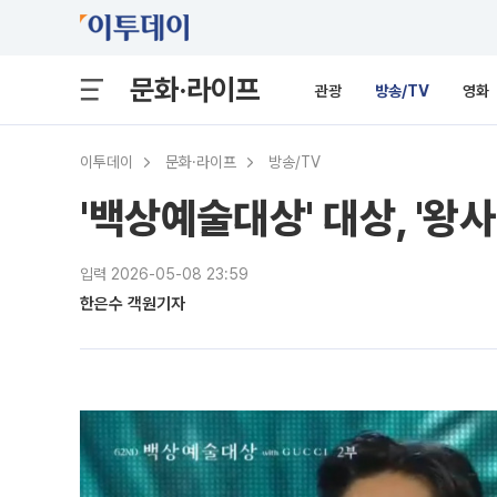
문화·라이프
관광
방송/TV
영화
이투데이
문화·라이프
방송/TV
'백상예술대상' 대상, '왕
입력 2026-05-08 23:59
한은수 객원기자