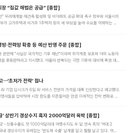
 “집값 해법은 공급” [종합]
안” 우려재개발·재건축 활성화 및 비아파트 공급 확대 촉구 정부와 서울시의
정부가 고가주택과 비거주 1주택자 등의 세 부담을 높여 수요를 억제하는 카
키울 것이라며 세금이 아닌 공급이 근본적인 처방이라고 전면 반박했다.
방·전력망 확충 등 예산 반영 주문 [종합]
과 관련해 "사실상 국가적인 기후 재난"이라며 취약계층 보호와 야외 노동자
정력을 총동원하라고 지시했다. 아울러 반복되는 극한 기후에 대비해 폭염 대응
영하는 방안도 검토하라고 주문했다. 이 대통령은 이날 폭염·가뭄 대
예고⋯‘초저가 전략’ 접나
 AI 기업 딥시크가 6일 AI 서비스 전반의 가격을 대폭 인상한다고 예고했다.
 경쟁사들을 압박하며 시장 판도를 뒤흔들어온 만큼 이례적인 전략 변화로 평
 이날 공지를 통해 구체적인 인상 폭은 공개하지 않았지만 상당한 수
' 상반기 경상수지 흑자 2000억달러 육박 [종합]
급'⋯상품수출도 첫 1000억달러대 여행수지도 두 달 연속 흑자 '역대 2
국내 경상수지가 유례없는 '반도체 수출' 날개를 달고 훨훨 날고 있다. 역대