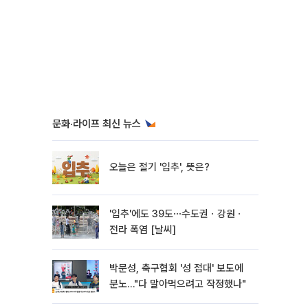
문화·라이프 최신 뉴스
오늘은 절기 '입추', 뜻은?
'입추'에도 39도⋯수도권ㆍ강원ㆍ
전라 폭염 [날씨]
박문성, 축구협회 '성 접대' 보도에
분노…"다 말아먹으려고 작정했나"