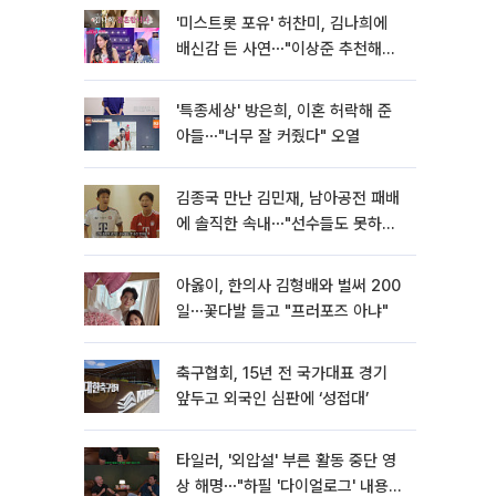
'미스트롯 포유' 허찬미, 김나희에
배신감 든 사연⋯"이상준 추천해주
더라"
'특종세상' 방은희, 이혼 허락해 준
아들⋯"너무 잘 커줬다" 오열
김종국 만난 김민재, 남아공전 패배
에 솔직한 속내⋯"선수들도 못하긴
했다"
아옳이, 한의사 김형배와 벌써 200
일⋯꽃다발 들고 "프러포즈 아냐"
축구협회, 15년 전 국가대표 경기
앞두고 외국인 심판에 ‘성접대’
타일러, '외압설' 부른 활동 중단 영
상 해명⋯"하필 '다이얼로그' 내용이