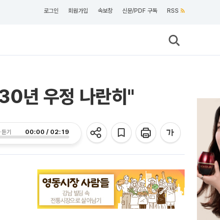
로그인
회원가입
속보창
신문/PDF 구독
RSS
"30년 우정 나란히"
00:00 / 02:19
 듣기