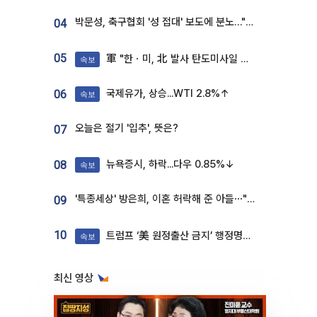
박문성, 축구협회 '성 접대' 보도에 분노…"다 말아먹으려고 작정했나"
04
05
軍 "한ㆍ미, 北 발사 탄도미사일 제원 정밀분석 중"
속보
국제유가, 상승...WTI 2.8%↑
06
속보
오늘은 절기 '입추', 뜻은?
07
뉴욕증시, 하락...다우 0.85%↓
08
속보
'특종세상' 방은희, 이혼 허락해 준 아들⋯"너무 잘 커줬다" 오열
09
10
트럼프 ‘美 원정출산 금지’ 행정명령 서명
속보
최신 영상