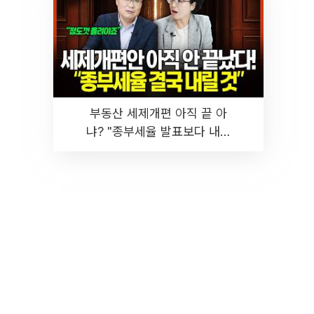
부동산 세제개편 아직 끝 아
냐? "종부세율 발표보다 내릴
것" 장기거주·양도세 전망 I 집
땅지성 I 김인만, 진미윤