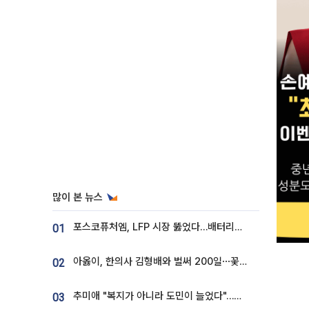
많이 본 뉴스
포스코퓨처엠, LFP 시장 뚫었다…배터리사와 대규모 장기 공급 합의
01
아옳이, 한의사 김형배와 벌써 200일⋯꽃다발 들고 "프러포즈 아냐"
02
추미애 "복지가 아니라 도민이 늘었다"…재정난 책임론 정면돌파
03