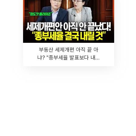
부동산 세제개편 아직 끝 아
냐? "종부세율 발표보다 내릴
것" 장기거주·양도세 전망 I 집
땅지성 I 김인만, 진미윤