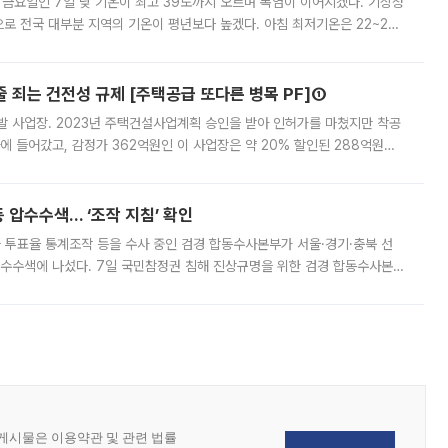
 금요일인 7일 낮 기온이 최고 39도까지 오르며 폭염이 이어지겠다. 기상청
로 전국 대부분 지역의 기온이 평년보다 높겠다. 아침 최저기온은 22~27
 대부분 지역에 폭염특보가 발효된 가운데 최고체감온도는 35도 안팎까지 올라
줄 죄는 건전성 규제 [주택공급 또다른 병목 PF]①
발 사업장. 2023년 주택건설사업계획 승인을 받아 인허가를 마쳤지만 착공
에 들어갔고, 감정가 362억원인 이 사업장은 약 20% 할인된 288억원에
 현재는 4차 공매를 위한 조건 협의가 진행 중이다. 수도권의 주요 주거 배
 압수수색… ‘조작 지침’ 확인
와 투표율 통계조작 등을 수사 중인 검경 합동수사본부가 서울·경기·충북 선
 압수수색에 나섰다. 7일 국민참정권 침해 진상규명을 위한 검경 합동수사본
추가 증거 확보를 위해 중앙선관위, 서울시·경기도·충청북도 선관위, 김포시