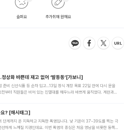
슬퍼요
추가취재 원해요
…정상화 바쁜데 재고 없어 ‘발동동’[가보니]
준비 신선식품 등 순차 입고…13일 정식 개장 목표 22일 만에 다시 문을
오전부터 직원들은 비어 있는 진열대를 채우느라 바쁘게 움직였다. 계란과
리를 잡기 시작했지만, 매장 곳곳엔 여전히 텅 빈 매대가 먼저 눈에 들어왔
까요? [해시태그]
’의 단계까지 온 지독하고 지독한 폭염입니다. 낮 기온이 37~39도를 찍는 극
 선선하게 느껴질 지경인데요. 이번 폭염의 중심은 처음 영남을 비롯한 동쪽