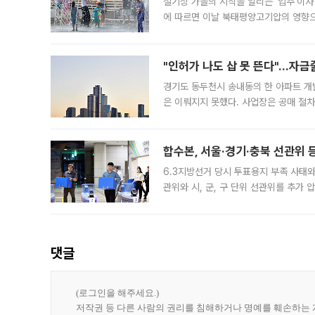
절기상 가을의 시작을 알리는 ‘입추’이자
에 따르면 이날 북태평양고기압의 영향으
도, 낮 최고기온은 31~39도로, 전국
"인허가 나도 삽 못 뜬다"…자금
경기도 동두천시 송내동의 한 아파트 개
은 이뤄지지 못했다. 사업장은 공매 절차
3차 공매까지 진행됐으나 모두 유찰됐다.
후
합수본, 서울·경기·충북 선관위 등
6.3지방선거 당시 투표용지 부족 사태
관위와 시, 군, 구 단위 선관위를 추가
부(김태훈 서울중앙지검 3차장검사)는 
댓글