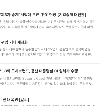
 북서풍이 산맥을 넘어 영남 쪽으로 내려오면서 뜨겁고 건조해졌는데요.
제3자 승계’ 시험대 오른 中企 현장 [기업승계 대전환]
지원 첫발 매수자 발굴·인수자금·거래망 이전은 여전히 과제 정부가 혈연 중심
장기근속 임직원 등 제3자에게 연다. 후계자를 찾지 못한 중소기업이 폐업
해 기술과 일자리를 남기도록 하겠다는 취지다. 다만 세금 감면만으로 거래를
에 편입 기대 재점화
월 정기 리뷰 발표가 일주일 앞으로 다가오면서 편출입 후보 종목에 관심이
 시가총액이 크게 흔들렸지만 저점 이후 주가가 상당 부분 회복되면서 편입
다시 부각되고 있다. 7일 금융투자업계에 따르면 MSCI는 한국시간으로 오는
od'…8억 도시브랜드, 용산 대통령실 CI 업체가 수행
시 도시브랜드 ‘Busan is Good’ 개발 사업의 수행기관이 윤석열 정부
여했던 디자인 전문업체 피앤(P&)인 것으로 확인됐다. 8억 원이 투입된 부산
 부족과 디자인 정체성 논란에 휩싸였던 만큼, 사업 선정 과정과 결과물에
ㆍ전라 폭염 [날씨]