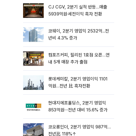
CJ CGV, 2분기 실적 반등…매출
5939억원·세전이익 흑자 전환
코웨이, 2분기 영업익 2532억...전
년비 4.3% 증가
컴포즈커피, 필리핀 1호점 오픈…연
내 5개 매장 추가 출점
롯데케미칼, 2분기 영업이익 1101
억원…전년 比 흑자전환
현대지에프홀딩스, 2분기 영업익
853억원⋯전년 대비 15.6% 증가
코오롱인더, 2분기 영업익 987억…
전년比 118%↑