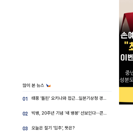
많이 본 뉴스
태풍 '돌핀' 오키나와 접근…일본기상청 경로 업데이트
01
빅뱅, 20주년 기념 '새 뱅봉' 선보인다⋯콘서트 앞두고 팝업 개최
02
오늘은 절기 '입추', 뜻은?
03