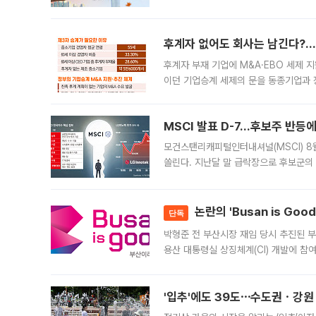
지역에 있었습니다. 7월 말에는 서풍과
후계자 없어도 회사는 남긴다?…‘
후계자 부재 기업에 M&A·EBO 세제 
이던 기업승계 세제의 문을 동종기업과 
대신 M&A나 임직원 인수(EBO)를 통
늘
MSCI 발표 D-7…후보주 반등
모건스탠리캐피털인터내셔널(MSCI) 8
쏠린다. 지난달 말 급락장으로 후보군의
가능성과 지수 추종 자금 유입 기대가 
논란의 'Busan is Go
단독
박형준 전 부산시장 재임 당시 추진된 부산
용산 대통령실 상징체계(CI) 개발에 참
도시브랜드 사업이 공개 이후 시민 공감
'입추'에도 39도⋯수도권ㆍ강원