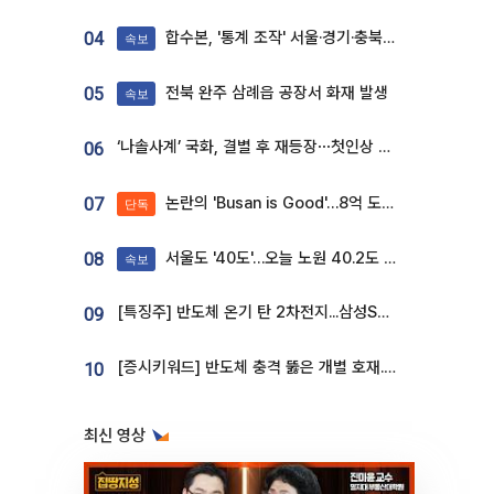
합수본, '통계 조작' 서울·경기·충북 선관위 등 추가 압수수색
04
속보
전북 완주 삼례읍 공장서 화재 발생
05
속보
‘나솔사계’ 국화, 결별 후 재등장⋯첫인상 투표 휩쓸고 ‘인기녀’ 등극
06
논란의 'Busan is Good'…8억 도시브랜드, 용산 대통령실 CI 업체가 수행
07
단독
서울도 '40도'…오늘 노원 40.2도 기록
08
속보
[특징주] 반도체 온기 탄 2차전지...삼성SDI, 장 초반 7% 넘게 껑충
09
[증시키워드] 반도체 충격 뚫은 개별 호재...포스코퓨처엠·에코프로·한화솔루션 '눈길'
10
최신 영상