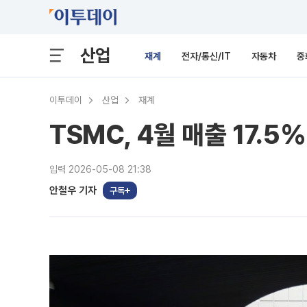
산업
재계
전자/통신/IT
자동차
중
이투데이
산업
재계
TSMC, 4월 매출 17.5
입력 2026-05-08 21:38
안철우 기자
구독