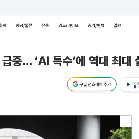
화학
항공/물류
유통
의료/바이오
중기/벤처
일반
% 급증… ‘AI 특수’에 역대 최대
기사
구글 선호매체 추가