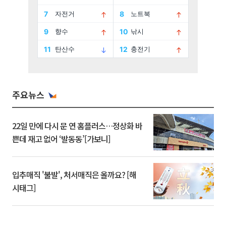
주요뉴스
22일 만에 다시 문 연 홈플러스…정상화 바
쁜데 재고 없어 ‘발동동’[가보니]
입추매직 '불발', 처서매직은 올까요? [해
시태그]