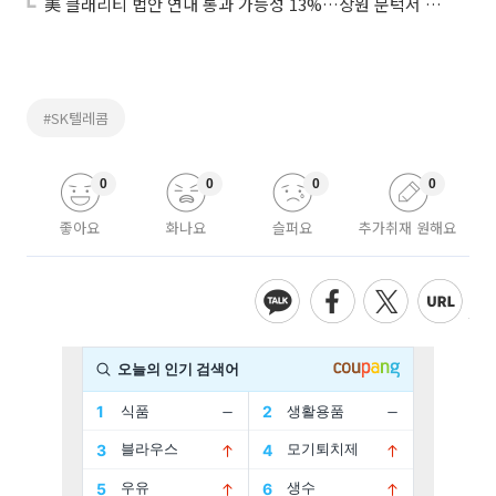
美 클래리티 법안 연내 통과 가능성 13%…상원 문턱서 제동
#SK텔레콤
0
0
0
0
좋아요
화나요
슬퍼요
추가취재 원해요