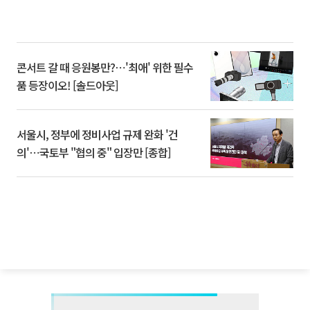
콘서트 갈 때 응원봉만?⋯'최애' 위한 필수
품 등장이오! [솔드아웃]
서울시, 정부에 정비사업 규제 완화 '건
의'⋯국토부 "협의 중" 입장만 [종합]