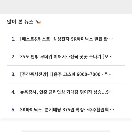
많이 본 뉴스
[베스트&워스트] 삼성전자·SK하이닉스 밀린 한 주…상상인증권은 85% 급등
1.
35도 안팎 무더위 이어져…전국 곳곳 소나기 [오늘 날씨]
2.
[주간증시전망] 다음주 코스피 6000~7000⋯“外人 수급은 정책이 변수”
3.
뉴욕증시, 연준 금리인상 기대감 꺾이자 상승...S&P500 사상 최고치 [종합]
4.
SK하이닉스, 분기배당 375원 확정…주주환원책 9월로 앞당겨 발표
5.