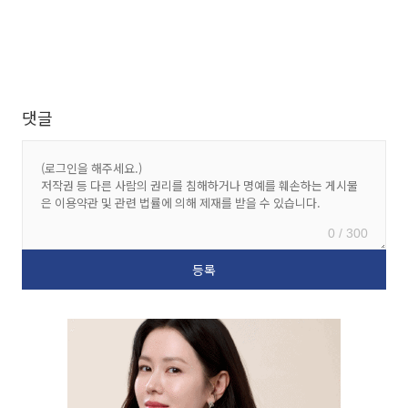
댓글
0 / 300