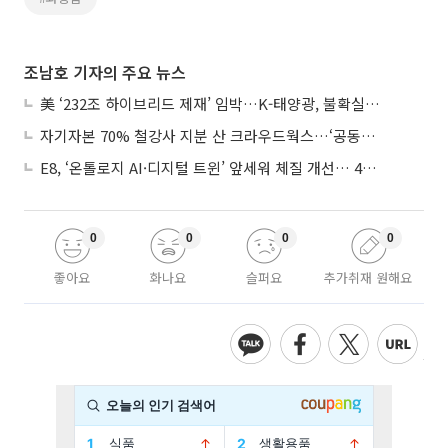
조남호 기자의 주요 뉴스
美 ‘232조 하이브리드 제재’ 임박…K-태양광, 불확실성 털고 날개 다나
자기자본 70% 철강사 지분 산 크라우드웍스…‘공동경영’으로 AI 시너지 낼까
E8, ‘온톨로지 AI·디지털 트윈’ 앞세워 체질 개선… 4분기 흑자전환 총력
0
0
0
0
좋아요
화나요
슬퍼요
추가취재 원해요