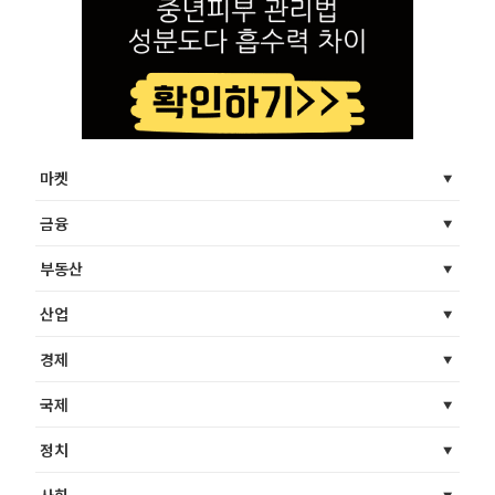
마켓
금융
부동산
산업
경제
국제
정치
사회