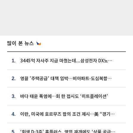
많이 본 뉴스
3445억 자사주 지급 마쳤는데...삼성전자 DX노조, 뒤늦은 '떼쓰기 집회'
1.
영끌 '주택공급' 대책 임박⋯비아파트·도심복합까지 총동원
2.
바다 태운 폭염에…회 한 접시도 ‘히트플레이션’
3.
이란, 미국에 호르무즈 합의 조건 제시…美 “경기 아직 안 끝나” [종합]
4.
‘회생 D-3주’ 홈플러스, 영업 재개에도 ‘상품 공급망’ 복구가 생존 관건
5.