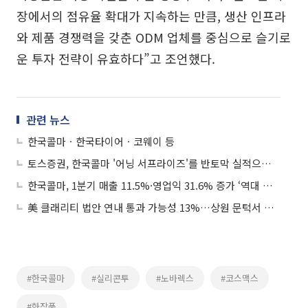
장에서의 점유율 확대가 지속하는 만큼, 생산 인프라
와 제품 경쟁력을 갖춘 ODM 업체를 중심으로 슬기로
운 투자 전략이 유효하다”고 조언했다.
관련 뉴스
한국콜마ㆍ한국타이어ㆍ코웨이 등
토스증권, 한국콜마 '어닝 서프라이즈'를 반토막 실적으로 표기⋯“알림 믿고 팔았는데”
한국콜마, 1분기 매출 11.5%·영업익 31.6% 증가 ‘역대 분기 최대’
美 클래리티 법안 연내 통과 가능성 13%…상원 문턱서 제동
#한국콜마
#실리콘투
#노바렉스
#코스맥스
#화장품