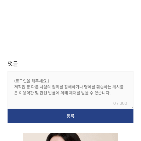
댓글
0 / 300