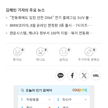
김채빈 기자의 주요 뉴스
"전동화에도 입힌 안전 DNA" 전기 플래그십 SUV 볼보 'EX90'
BMW코리아, 8월 온라인 한정판 3종 출시…7시리즈·X7·M340i 투어링
한온시스템, 캐나다 정부서 100억 지원…북미 전동화 시장 가속
0
0
0
0
좋아요
화나요
슬퍼요
추가취재 원해요