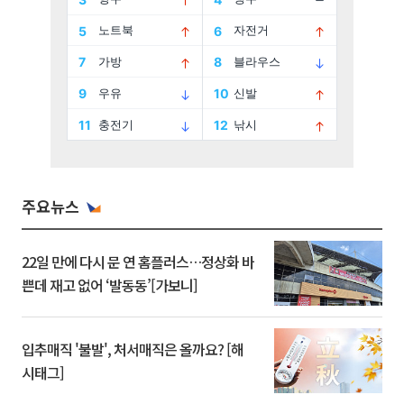
주요뉴스
22일 만에 다시 문 연 홈플러스…정상화 바
쁜데 재고 없어 ‘발동동’[가보니]
입추매직 '불발', 처서매직은 올까요? [해
시태그]