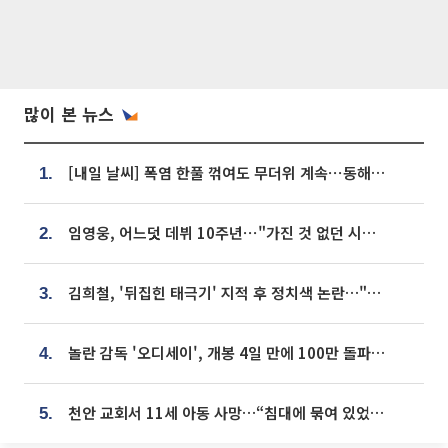
많이 본 뉴스
[내일 날씨] 폭염 한풀 꺾여도 무더위 계속⋯동해안 이틀 연속 비
1.
임영웅, 어느덧 데뷔 10주년⋯"가진 것 없던 시절, 내 앞엔 20명의 팬뿐"
2.
김희철, '뒤집힌 태극기' 지적 후 정치색 논란…"좌우 떠나 우리나라 국기"
3.
놀란 감독 '오디세이', 개봉 4일 만에 100만 돌파⋯'왕사남' 보다 빠르다
4.
천안 교회서 11세 아동 사망…“침대에 묶여 있었다” 진술 확보
5.