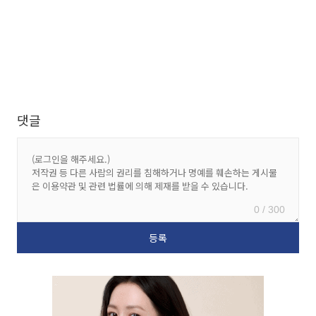
댓글
0 / 300