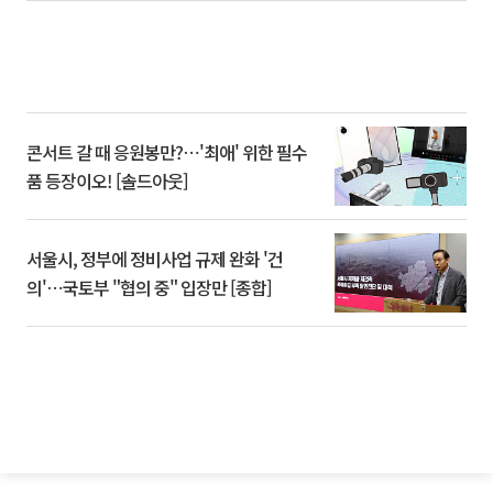
콘서트 갈 때 응원봉만?⋯'최애' 위한 필수
품 등장이오! [솔드아웃]
서울시, 정부에 정비사업 규제 완화 '건
의'⋯국토부 "협의 중" 입장만 [종합]