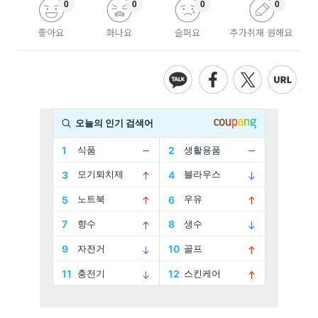
0
0
0
0
좋아요
화나요
슬퍼요
추가취재 원해요