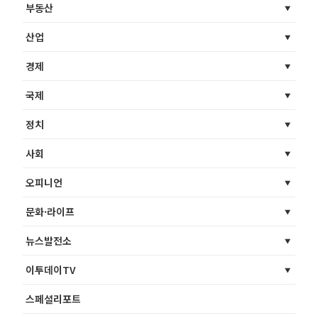
부동산
산업
경제
국제
정치
사회
오피니언
문화·라이프
뉴스발전소
이투데이TV
스페셜리포트