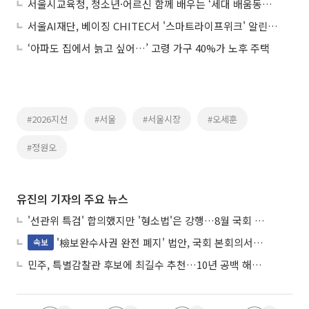
서울시교육청, 청소년·어르신 함께 배우는 ‘세대 배움동행’ 운영
서울AI재단, 베이징 CHITEC서 '스마트라이프위크' 알린다… 글로벌 네트워크 확대
‘아파도 집에서 늙고 싶어…’ 고령 가구 40%가 노후 주택
#2026지선
#서울
#서울시장
#오세훈
#정원오
유진의 기자의 주요 뉴스
'선관위 특검' 합의했지만 '형소법'은 강행…8월 국회 '입법 2차전' 예고
'檢보완수사권 완전 폐지' 법안, 국회 본회의서 민주당 주도 통과
속보
민주, 특별감찰관 후보에 최길수 추천…10년 공백 해소 속도