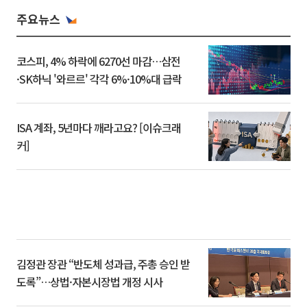
주요뉴스
코스피, 4% 하락에 6270선 마감…삼전
·SK하닉 '와르르' 각각 6%·10%대 급락
ISA 계좌, 5년마다 깨라고요? [이슈크래
커]
김정관 장관 “반도체 성과급, 주총 승인 받
도록”…상법·자본시장법 개정 시사